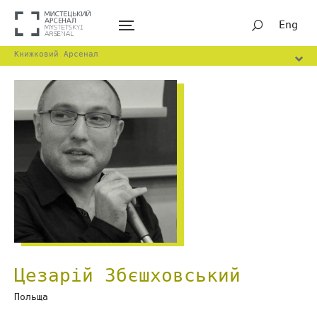
Eng
Книжковий Арсенал
Цезарій Збєшховський
Польща