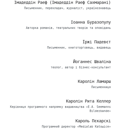
Імадеддін Раеф (Імадеддін Раеф Сахмарані)
Письменник, перекладач, журналіст, українознавець
Іоанна Буразопулу
Авторка романів, театральних творів та оповідань
Їржі Падевєт
Письменник, книготорговець, видавець
Йоганнес Шваліна
теолог, автор і бізнес-консультант
Каролін Ламарш
Письменниця
Каролін Рита Келлер
Керівниця програмного напрямку видавництва «E.A. Seemanns
Bilderbande»
Кароль Пєкарскі
Програмний директор «Medialab Katowice»