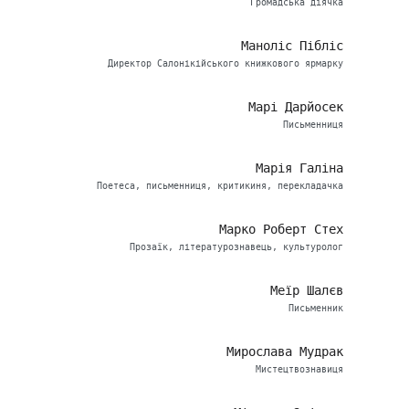
Громадська діячка
Маноліс Пібліс
Директор Салонікійського книжкового ярмарку
Марі Дарйосек
Письменниця
Марія Галіна
Поетеса, письменниця, критикиня, перекладачка
Марко Роберт Стех
Прозаїк, літературознавець, культуролог
Меїр Шалєв
Письменник
Мирослава Мудрак
Мистецтвознавиця