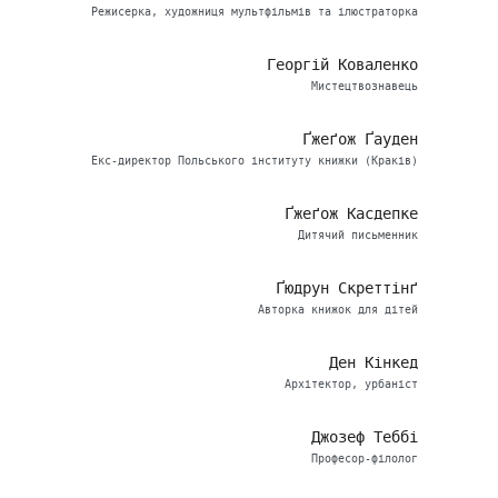
Режисерка, художниця мультфільмів та ілюстраторка
Георгій Коваленко
Мистецтвознавець
Ґжеґож Ґауден
Екс-директор Польського інституту книжки (Краків)
Ґжеґож Касдепке
Дитячий письменник
Ґюдрун Скреттінґ
Авторка книжок для дітей
Ден Кінкед
Архітектор, урбаніст
Джозеф Теббі
Професор-філолог