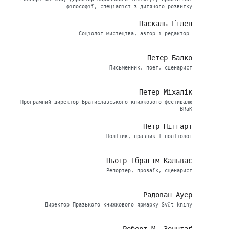
філософії, спеціаліст з дитячого розвитку
Паскаль Ґілен
Соціолог мистецтва, автор і редактор.
Петер Балко
Письменник, поет, сценарист
Петер Міхалік
Програмний директор Братиславського книжкового фестивалю
BRaK
Петр Пітгарт
Політик, правник і політолог
Пьотр Ібрагім Кальвас
Репортер, прозаїк, сценарист
Радован Ауер
Директор Празького книжкового ярмарку Svět knihy