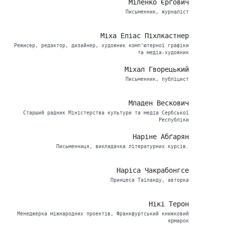
Міленко Єрґович
Письменник, журналіст
Міха Еліас Піхлкастнер
Режисер, редактор, дизайнер, художник комп’ютерної графіки
та медіа-художник
Міхал Гворецький
Письменник, публіцист
Младен Вескович
Старший радник Міністерства культури та медіа Сербської
Республіки
Наріне Абґарян
Письменниця, викладачка літературних курсів.
Наріса Чакрабонгсе
Принцеса Таїланду, авторка
Нікі Терон
Менеджерка міжнародних проектів, Франкфуртський книжковий
ярмарок