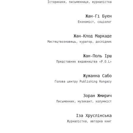
Історикиня, письменниця, журналістка
Жан-Гі Буен
Економіст, соціолог
Жан-Клод Маркаде
Мистецтвознавець, куратор, дослідник
Жан-Поль Ірш
Представник видавництва «P.O.L»
Жужанна Сабо
Голова центру Publishing Hungary
Зоран Жмирич
Письменник, музикант, колумніст
Іза Хруслінська
Журналістка, авторка книг