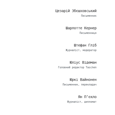
Цезарій Збєшховський
Письменник
Шарлотте Кернер
Письменниця
Штефан Гліб
Журналіст, модератор
Юліус Відеман
Головний редактор Taschen
Юркі Вайнонен
Письменник, перекладач
Ян П’єкло
Журналіст, дипломат