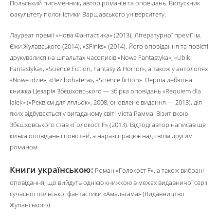
Польський письменник, автор романів та оповідань. Випускник
факультету полоністики Варшавського університету.
Лауреат премії «Нова Фантастика» (2013), Літературної премії ім.
Єжи Жулавського (2014), «SFinks» (2014). Його оповідання та повісті
друкувалися на шпальтах часописів «Nowa Fantastyka», «Ubik
Fantastyka», «Science Fiction, Fantasy & Horror», а також у антологіях
«Nowe idzie», «Bez bohatera», «Science fiction». Перша дебютна
книжка Цезарія Збєшховського — збірка оповідань «Requiem dla
lalek» («Реквієм для ляльок», 2008, оновлене видання — 2013), дія
яких відбувається у вигаданому світі міста Рамма. Візитівкою
Збєшховського став «Голокост F» (2013). Відтоді автор написав ще
кілька оповідань і повістей, а наразі працює над своїм другим
романом.
Книги українською:
Роман «Голокост F», а також вибрані
оповідання, що вийдуть однією книжкою в межах видавничої серії
сучасної польської фантастики «Амальгама» (Видавництво
Жупанського).