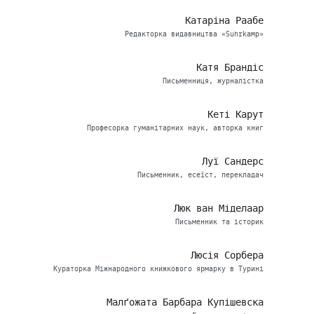
Катаріна Раабе
Редакторка видавництва «Suhrkamp»
Катя Брандіс
Письменниця, журналістка
Кеті Карут
Професорка гуманітарних наук, авторка книг
Луї Сандерс
Письменник, есеїст, перекладач
Люк ван Міделаар
Письменник та історик
Люсія Сорбера
Кураторка Міжнародного книжкового ярмарку в Турині
Малґожата Барбара Купішевска