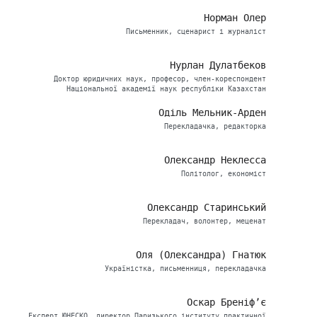
Норман Олер
Письменник, сценарист і журналіст
Нурлан Дулатбеков
Доктор юридичних наук, професор, член-кореспондент
Національної академії наук республіки Казахстан
Оділь Мельник-Арден
Перекладачка, редакторка
Олександр Неклесса
Політолог, економіст
Олександр Старинський
Перекладач, волонтер, меценат
Оля (Олександра) Гнатюк
Україністка, письменниця, перекладачка
Оскар Бреніф’є
Eксперт ЮНЕСКО, директор Паризького інституту практичної