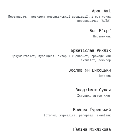
Арон Ажі
Перекладач, президент Американської асоціації літературних
перекладачів (ALTA)
Бов Б’єрґ
Письменник
Бржетіслав Рихлік
Документаліст, публіцист, актор і сценарист, громадський
активіст, режисер
Вєслав Ян Висоцьки
Історик
Влодзімєж Сулея
Історик, автор книг
Войцех Ґурецький
Історик, журналіст, репортер, аналітик
Ґаліна Міклікова