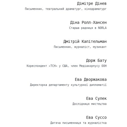
Дімітре Дінев
Письменник, театральний драматург, кінодраматург
Діна Ролл-Хансен
Старша радниця в NORLA
Дмітрій Капітельман
Письменник, журналіст, музикант
Дорж Бату
Кореспондент «ТСН» у США, член Медіакорпусу ООН
Ева Дворжакова
Директорка департаменту культурної дипломатії
Ева Сулек
Дослідниця мистецтва
Ева Суссо
Дитяча письменниця та журналістка