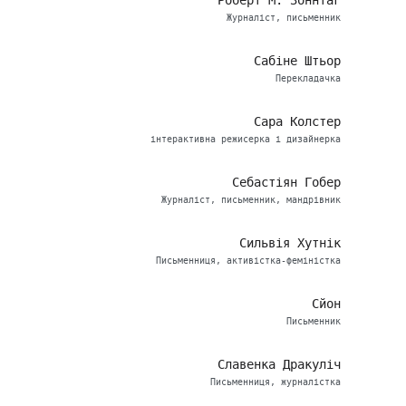
Роберт М. Зоннтаґ
Журналіст, письменник
Сабіне Штьор
Перекладачка
Сара Колстер
інтерактивна режисерка і дизайнерка
Себастіян Гобер
Журналіст, письменник, мандрівник
Сильвія Хутнік
Письменниця, активістка-феміністка
Сйон
Письменник
Славенка Дракуліч
Письменниця, журналістка