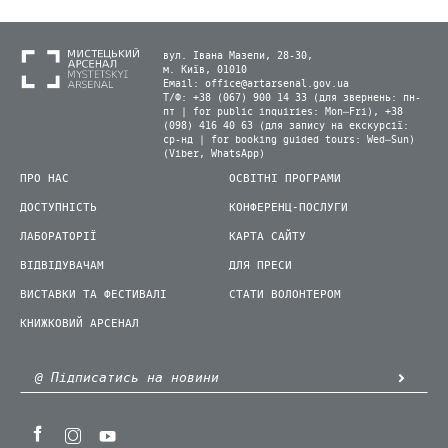
вул. Івана Мазепи, 28-30,
м. Київ, 01010
Email:
office@artarsenal.gov.ua
Т/Ф: +38 (067) 900 14 33 (для звернень: пн-
пт | for public inquiries: Mon–Fri), +38
(098) 416 40 63 (для запису на екскурсії:
ср-нд | for booking guided tours: Wed–Sun)
(Viber, WhatsApp)
ПРО НАС
ОСВІТНІ ПРОГРАМИ
ДОСТУПНІСТЬ
КОНФЕРЕНЦ-ПОСЛУГИ
ЛАБОРАТОРІЇ
КАРТА САЙТУ
ВІДВІДУВАЧАМ
ДЛЯ ПРЕСИ
ВИСТАВКИ ТА ФЕСТИВАЛІ
СТАТИ ВОЛОНТЕРОМ
КНИЖКОВИЙ АРСЕНАЛ