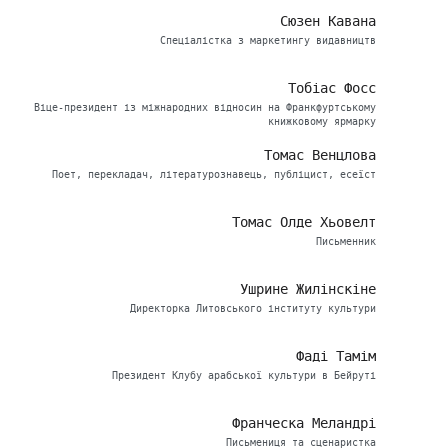
Сюзен Кавана
Спеціалістка з маркетингу видавництв
Тобіас Фосс
Віце-президент із міжнародних відносин на Франкфуртському
книжковому ярмарку
Томас Венцлова
Поет, перекладач, літературознавець, публіцист, есеїст
Томас Олде Хьовелт
Письменник
Ушрине Жилінскіне
Директорка Литовського інституту культури
Фаді Тамім
Президент Клубу арабської культури в Бейруті
Франческа Меландрі
Письмениця та сценаристка