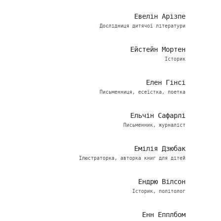
Евелін Арізпе
Дослідниця дитячої літератури
Ейстейн Мортен
Історик
Елен Гінсі
Письменниця, есеїстка, поетка
Ельчін Сафарлі
Письменник, журналіст
Емілія Дзюбак
Ілюстраторка, авторка книг для дітей
Ендрю Вілсон
Історик, політолог
Енн Епплбом