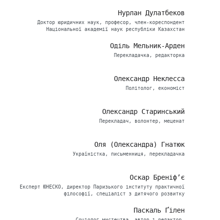
Нурлан Дулатбеков
Доктор юридичних наук, професор, член-кореспондент
Національної академії наук республіки Казахстан
Оділь Мельник-Арден
Перекладачка, редакторка
Олександр Неклесса
Політолог, економіст
Олександр Старинський
Перекладач, волонтер, меценат
Оля (Олександра) Гнатюк
Україністка, письменниця, перекладачка
Оскар Бреніф’є
Eксперт ЮНЕСКО, директор Паризького інституту практичної
філософії, спеціаліст з дитячого розвитку
Паскаль Ґілен