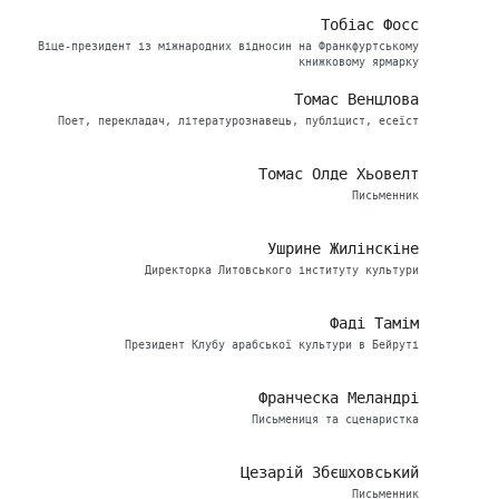
Тобіас Фосс
Віце-президент із міжнародних відносин на Франкфуртському
книжковому ярмарку
Томас Венцлова
Поет, перекладач, літературознавець, публіцист, есеїст
Томас Олде Хьовелт
Письменник
Ушрине Жилінскіне
Директорка Литовського інституту культури
Фаді Тамім
Президент Клубу арабської культури в Бейруті
Франческа Меландрі
Письмениця та сценаристка
Цезарій Збєшховський
Письменник