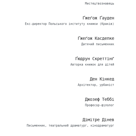
Мистецтвознавець
Ґжеґож Ґауден
Екс-директор Польського інституту книжки (Краків)
Ґжеґож Касдепке
Дитячий письменник
Ґюдрун Скреттінґ
Авторка книжок для дітей
Ден Кінкед
Архітектор, урбаніст
Джозеф Теббі
Професор-філолог
Дімітре Дінев
Письменник, театральний драматург, кінодраматург