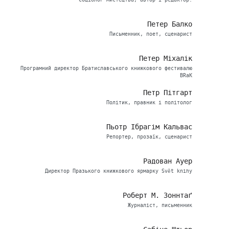
Соціолог мистецтва, автор і редактор.
Петер Балко
Письменник, поет, сценарист
Петер Міхалік
Програмний директор Братиславського книжкового фестивалю
BRaK
Петр Пітгарт
Політик, правник і політолог
Пьотр Ібрагім Кальвас
Репортер, прозаїк, сценарист
Радован Ауер
Директор Празького книжкового ярмарку Svět knihy
Роберт М. Зоннтаґ
Журналіст, письменник