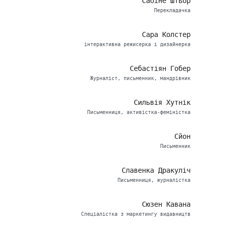
Сабіне Штьор
Перекладачка
Сара Колстер
інтерактивна режисерка і дизайнерка
Себастіян Гобер
Журналіст, письменник, мандрівник
Сильвія Хутнік
Письменниця, активістка-феміністка
Сйон
Письменник
Славенка Дракуліч
Письменниця, журналістка
Сюзен Кавана
Спеціалістка з маркетингу видавництв