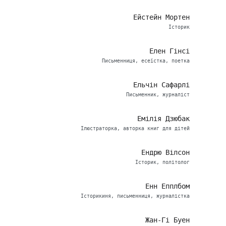
Ейстейн Мортен
Історик
Елен Гінсі
Письменниця, есеїстка, поетка
Ельчін Сафарлі
Письменник, журналіст
Емілія Дзюбак
Ілюстраторка, авторка книг для дітей
Ендрю Вілсон
Історик, політолог
Енн Епплбом
Історикиня, письменниця, журналістка
Жан-Гі Буен