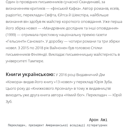
Один із провідних письменників сучасної Скандинавії, за
визначенням критиків — «фінський Кафка». Автор романів, есеїв,
радіоп’єс, перекладач Свіфта, Єйтса й Шекспіра, найбільше
визнання він здобув як майстер короткого оповідання. Уже перша
його збірка новел — «Мандрівник-дослідник та інші оповідання»
(1999) — отримала престижну національну премію газети
«Гельсинґін Саномат». У доробку — чотири романи та три збірки
новел. З 2015 по 2018 рік Вайнонен був головою Спілки
письменників Фінляндії. Викладає письменницьку майстерність в
університеті Тампере.
Книги українською:
У 2016 році Видавничий Дім
«Комора» видав його книгу «13 новел» у перекладі Юрія Зуба.
Цього року до «Книжкового Арсеналу» в тому ж видавництві
виходить уже друга книга автора «Німий бог». Перекладач — Юрій
Зуб.
Арон Ажі
Перекладач, президент Американської асоціації літературних