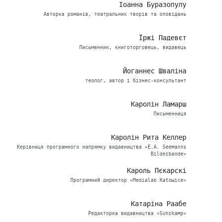
Іоанна Буразопулу
Авторка романів, театральних творів та оповідань
Їржі Падевєт
Письменник, книготорговець, видавець
Йоганнес Шваліна
теолог, автор і бізнес-консультант
Каролін Ламарш
Письменниця
Каролін Рита Келлер
Керівниця програмного напрямку видавництва «E.A. Seemanns
Bilderbande»
Кароль Пєкарскі
Програмний директор «Medialab Katowice»
Катаріна Раабе
Редакторка видавництва «Suhrkamp»