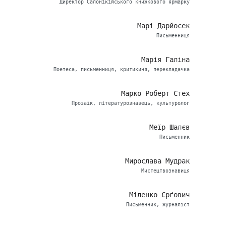
Директор Салонікійського книжкового ярмарку
Марі Дарйосек
Письменниця
Марія Галіна
Поетеса, письменниця, критикиня, перекладачка
Марко Роберт Стех
Прозаїк, літературознавець, культуролог
Меїр Шалєв
Письменник
Мирослава Мудрак
Мистецтвознавиця
Міленко Єрґович
Письменник, журналіст