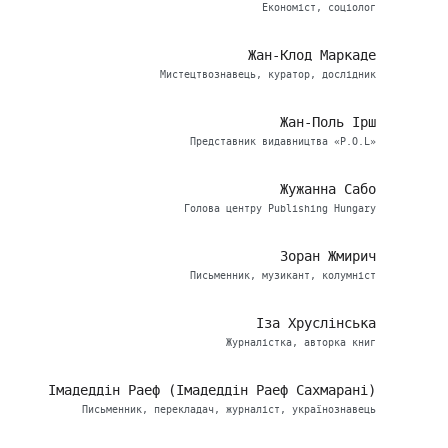
Економіст, соціолог
Жан-Клод Маркаде
Мистецтвознавець, куратор, дослідник
Жан-Поль Ірш
Представник видавництва «P.O.L»
Жужанна Сабо
Голова центру Publishing Hungary
Зоран Жмирич
Письменник, музикант, колумніст
Іза Хруслінська
Журналістка, авторка книг
Імадеддін Раеф (Імадеддін Раеф Сахмарані)
Письменник, перекладач, журналіст, українознавець