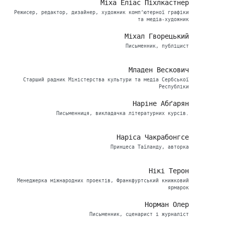
Міха Еліас Піхлкастнер
Режисер, редактор, дизайнер, художник комп’ютерної графіки
та медіа-художник
Міхал Гворецький
Письменник, публіцист
Младен Вескович
Старший радник Міністерства культури та медіа Сербської
Республіки
Наріне Абґарян
Письменниця, викладачка літературних курсів.
Наріса Чакрабонгсе
Принцеса Таїланду, авторка
Нікі Терон
Менеджерка міжнародних проектів, Франкфуртський книжковий
ярмарок
Норман Олер
Письменник, сценарист і журналіст