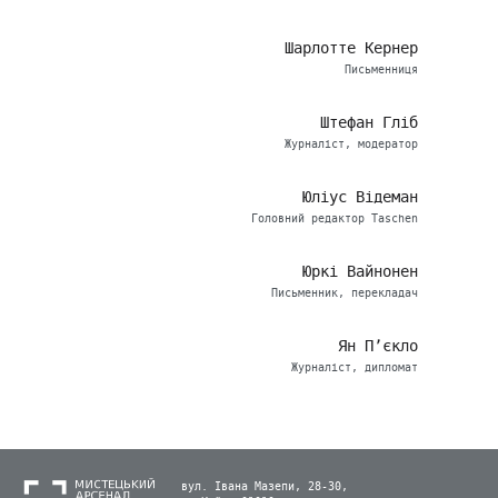
Шарлотте Кернер
Письменниця
Штефан Гліб
Журналіст, модератор
Юліус Відеман
Головний редактор Taschen
Юркі Вайнонен
Письменник, перекладач
Ян П’єкло
Журналіст, дипломат
вул. Івана Мазепи, 28-30,