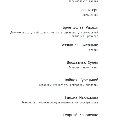
перекладачів (ALTA)
Бов Б’єрґ
Письменник
Бржетіслав Рихлік
Документаліст, публіцист, актор і сценарист, громадський
активіст, режисер
Вєслав Ян Висоцьки
Історик
Влодзімєж Сулея
Історик, автор книг
Войцех Ґурецький
Історик, журналіст, репортер, аналітик
Ґаліна Міклікова
Режисерка, художниця мультфільмів та ілюстраторка
Георгій Коваленко