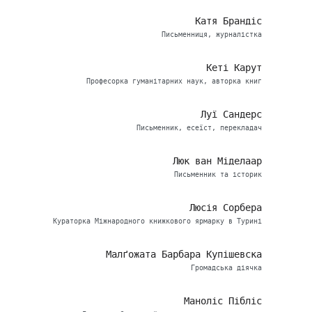
Катя Брандіс
Письменниця, журналістка
Кеті Карут
Професорка гуманітарних наук, авторка книг
Луї Сандерс
Письменник, есеїст, перекладач
Люк ван Міделаар
Письменник та історик
Люсія Сорбера
Кураторка Міжнародного книжкового ярмарку в Турині
Малґожата Барбара Купішевска
Громадська діячка
Маноліс Пібліс