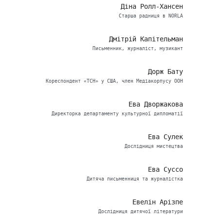
Діна Ролл-Хансен
Старша радниця в NORLA
Дмітрій Капітельман
Письменник, журналіст, музикант
Дорж Бату
Кореспондент «ТСН» у США, член Медіакорпусу ООН
Ева Дворжакова
Директорка департаменту культурної дипломатії
Ева Сулек
Дослідниця мистецтва
Ева Суссо
Дитяча письменниця та журналістка
Евелін Арізпе
Дослідниця дитячої літератури