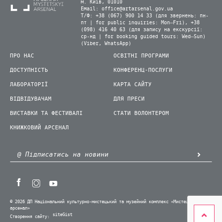
м. Київ, 01010
Email:
office@artarsenal.gov.ua
Т/Ф: +38 (067) 900 14 33 (для звернень: пн-
пт | for public inquiries: Mon–Fri), +38
(098) 416 40 63 (для запису на екскурсії:
ср-нд | for booking guided tours: Wed–Sun)
(Viber, WhatsApp)
ПРО НАС
ОСВІТНІ ПРОГРАМИ
ДОСТУПНІСТЬ
КОНФЕРЕНЦ-ПОСЛУГИ
ЛАБОРАТОРІЇ
КАРТА САЙТУ
ВІДВІДУВАЧАМ
ДЛЯ ПРЕСИ
ВИСТАВКИ ТА ФЕСТИВАЛІ
СТАТИ ВОЛОНТЕРОМ
КНИЖКОВИЙ АРСЕНАЛ
© 2026 ДП Національний культурно-мистецький та музейний комплекс «Мистецький
арсенал»
siteGist
Створення сайту: