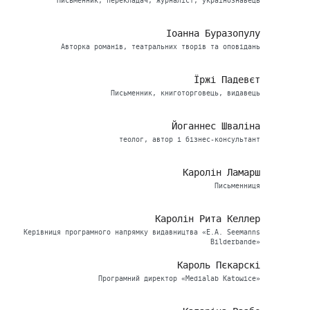
Письменник, перекладач, журналіст, українознавець
Іоанна Буразопулу
Авторка романів, театральних творів та оповідань
Їржі Падевєт
Письменник, книготорговець, видавець
Йоганнес Шваліна
теолог, автор і бізнес-консультант
Каролін Ламарш
Письменниця
Каролін Рита Келлер
Керівниця програмного напрямку видавництва «E.A. Seemanns
Bilderbande»
Кароль Пєкарскі
Програмний директор «Medialab Katowice»