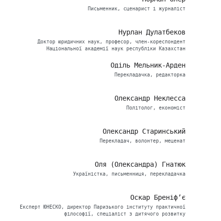
Письменник, сценарист і журналіст
Нурлан Дулатбеков
Доктор юридичних наук, професор, член-кореспондент
Національної академії наук республіки Казахстан
Оділь Мельник-Арден
Перекладачка, редакторка
Олександр Неклесса
Політолог, економіст
Олександр Старинський
Перекладач, волонтер, меценат
Оля (Олександра) Гнатюк
Україністка, письменниця, перекладачка
Оскар Бреніф’є
Eксперт ЮНЕСКО, директор Паризького інституту практичної
філософії, спеціаліст з дитячого розвитку