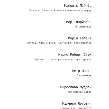
Маноліс Пібліс
Директор Салонікійського книжкового ярмарку
Марі Дарйосек
Письменниця
Марія Галіна
Поетеса, письменниця, критикиня, перекладачка
Марко Роберт Стех
Прозаїк, літературознавець, культуролог
Меїр Шалєв
Письменник
Мирослава Мудрак
Мистецтвознавиця
Міленко Єрґович
Письменник, журналіст