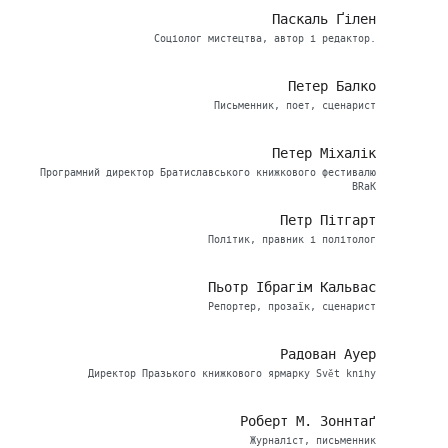
Паскаль Ґілен
Соціолог мистецтва, автор і редактор.
Петер Балко
Письменник, поет, сценарист
Петер Міхалік
Програмний директор Братиславського книжкового фестивалю
BRaK
Петр Пітгарт
Політик, правник і політолог
Пьотр Ібрагім Кальвас
Репортер, прозаїк, сценарист
Радован Ауер
Директор Празького книжкового ярмарку Svět knihy
Роберт М. Зоннтаґ
Журналіст, письменник