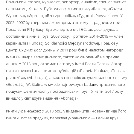
Польський історик, журналіст, репортер, аналітик, спеціалізується
на тематиці Кавказу. Публікувався у тижневику «Razem», «Gazeta
Wyborcza», «Wprost», «Rzeczpospolita», «Tygodnik Powszechny». У
2002–2007 був першим секретарем, а потому — радником при
Посольстві РП у Баку. Був експертом місії ЄС, що досліджувала
обставини війни в Грузії 2008 року. Протягом 2014–2015 — член
керівництва Fundacji Solidarności Międzynarodowej. Працює у
Центрі Східних Досліджень. У 2011 році був фіналістом нагороди
імені Ришадра Капусцінського, також номінований на премію
«Ніке». У 2013 році отримав нагороду імені Беати Павляк. Автор
низки книжок і аналітичних публікацій («Planeta Kaukaz», «Toast za
przodków», «Abchazja»), а також сценарію документального фільму
«Boskość J. W. Stalina w świetle najnowszych badań», присвяченого
пошукам ідентичності у пострадянській Грузії. У квітні 2017 року
вийшло у світ друге видання «Abchazja».
Книги українською: У 2018 році у видавництві «Човен» вийде його
книга «Тост за предків», переклад українською — Галина Крук.