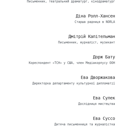
Письменник, театральний драматург, кінодраматург
Діна Ролл-Хансен
Старша радниця в NORLA
Дмітрій Капітельман
Письменник, журналіст, музикант
Дорж Бату
Кореспондент «ТСН» у США, член Медіакорпусу ООН
Ева Дворжакова
Директорка департаменту культурної дипломатії
Ева Сулек
Дослідниця мистецтва
Ева Суссо
Дитяча письменниця та журналістка