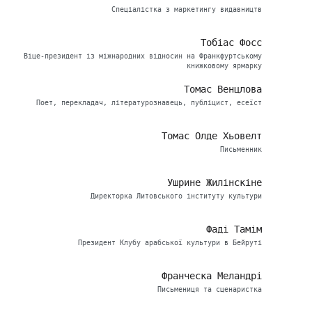
Спеціалістка з маркетингу видавництв
Тобіас Фосс
Віце-президент із міжнародних відносин на Франкфуртському
книжковому ярмарку
Томас Венцлова
Поет, перекладач, літературознавець, публіцист, есеїст
Томас Олде Хьовелт
Письменник
Ушрине Жилінскіне
Директорка Литовського інституту культури
Фаді Тамім
Президент Клубу арабської культури в Бейруті
Франческа Меландрі
Письмениця та сценаристка