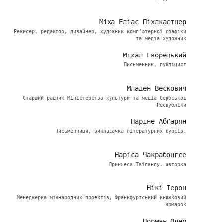
Міха Еліас Піхлкастнер
Режисер, редактор, дизайнер, художник комп’ютерної графіки
та медіа-художник
Міхал Гворецький
Письменник, публіцист
Младен Вескович
Старший радник Міністерства культури та медіа Сербської
Республіки
Наріне Абґарян
Письменниця, викладачка літературних курсів.
Наріса Чакрабонгсе
Принцеса Таїланду, авторка
Нікі Терон
Менеджерка міжнародних проектів, Франкфуртський книжковий
ярмарок
Норман Олер