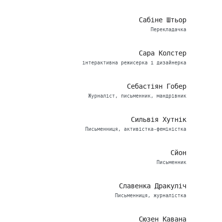
Сабіне Штьор
Перекладачка
Сара Колстер
інтерактивна режисерка і дизайнерка
Себастіян Гобер
Журналіст, письменник, мандрівник
Сильвія Хутнік
Письменниця, активістка-феміністка
Сйон
Письменник
Славенка Дракуліч
Письменниця, журналістка
Сюзен Кавана