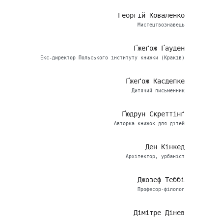
Георгій Коваленко
Мистецтвознавець
Ґжеґож Ґауден
Екс-директор Польського інституту книжки (Краків)
Ґжеґож Касдепке
Дитячий письменник
Ґюдрун Скреттінґ
Авторка книжок для дітей
Ден Кінкед
Архітектор, урбаніст
Джозеф Теббі
Професор-філолог
Дімітре Дінев