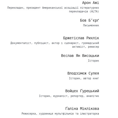
Арон Ажі
Перекладач, президент Американської асоціації літературних
перекладачів (ALTA)
Бов Б’єрґ
Письменник
Бржетіслав Рихлік
Документаліст, публіцист, актор і сценарист, громадський
активіст, режисер
Вєслав Ян Висоцьки
Історик
Влодзімєж Сулея
Історик, автор книг
Войцех Ґурецький
Історик, журналіст, репортер, аналітик
Ґаліна Міклікова
Режисерка, художниця мультфільмів та ілюстраторка