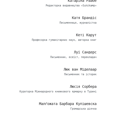
Катаріна Раабе
Редакторка видавництва «Suhrkamp»
Катя Брандіс
Письменниця, журналістка
Кеті Карут
Професорка гуманітарних наук, авторка книг
Луї Сандерс
Письменник, есеїст, перекладач
Люк ван Міделаар
Письменник та історик
Люсія Сорбера
Кураторка Міжнародного книжкового ярмарку в Турині
Малґожата Барбара Купішевска
Громадська діячка