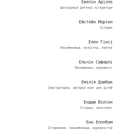
Евелін Арізпе
Дослідниця дитячої літератури
Ейстейн Мортен
Історик
Елен Гінсі
Письменниця, есеїстка, поетка
Ельчін Сафарлі
Письменник, журналіст
Емілія Дзюбак
Ілюстраторка, авторка книг для дітей
Ендрю Вілсон
Історик, політолог
Енн Епплбом
Історикиня, письменниця, журналістка