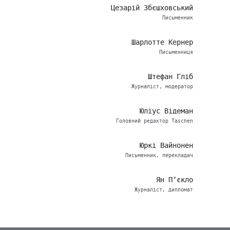
Цезарій Збєшховський
Письменник
Шарлотте Кернер
Письменниця
Штефан Гліб
Журналіст, модератор
Юліус Відеман
Головний редактор Taschen
Юркі Вайнонен
Письменник, перекладач
Ян П’єкло
Журналіст, дипломат