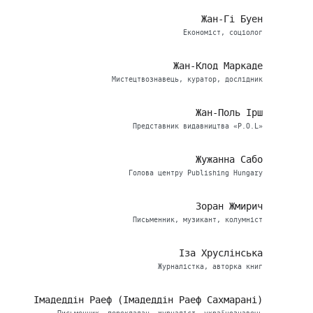
Жан-Гі Буен
Економіст, соціолог
Жан-Клод Маркаде
Мистецтвознавець, куратор, дослідник
Жан-Поль Ірш
Представник видавництва «P.O.L»
Жужанна Сабо
Голова центру Publishing Hungary
Зоран Жмирич
Письменник, музикант, колумніст
Іза Хруслінська
Журналістка, авторка книг
Імадеддін Раеф (Імадеддін Раеф Сахмарані)