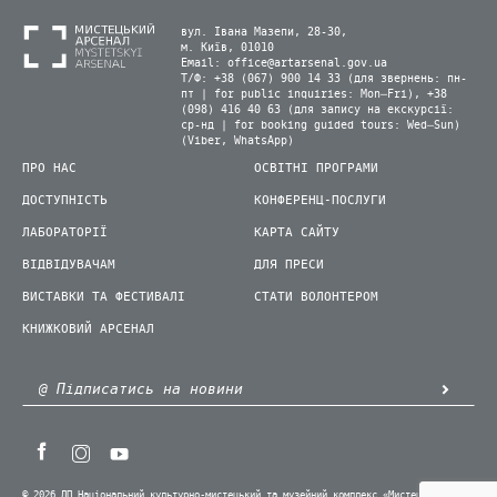
вул. Івана Мазепи, 28-30,
м. Київ, 01010
Email:
office@artarsenal.gov.ua
Т/Ф: +38 (067) 900 14 33 (для звернень: пн-
пт | for public inquiries: Mon–Fri), +38
(098) 416 40 63 (для запису на екскурсії:
ср-нд | for booking guided tours: Wed–Sun)
(Viber, WhatsApp)
ПРО НАС
ОСВІТНІ ПРОГРАМИ
ДОСТУПНІСТЬ
КОНФЕРЕНЦ-ПОСЛУГИ
ЛАБОРАТОРІЇ
КАРТА САЙТУ
ВІДВІДУВАЧАМ
ДЛЯ ПРЕСИ
ВИСТАВКИ ТА ФЕСТИВАЛІ
СТАТИ ВОЛОНТЕРОМ
КНИЖКОВИЙ АРСЕНАЛ
© 2026 ДП Національний культурно-мистецький та музейний комплекс «Мистецький