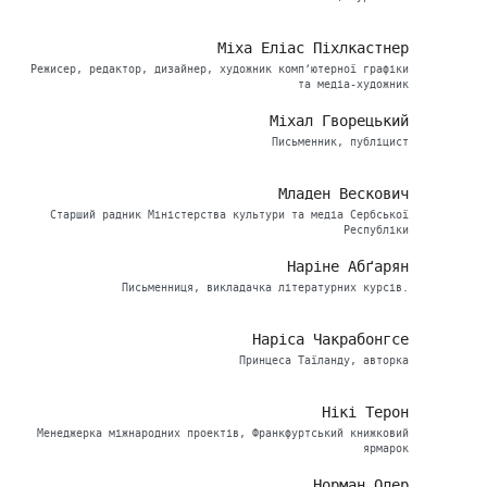
Міха Еліас Піхлкастнер
Режисер, редактор, дизайнер, художник комп’ютерної графіки
та медіа-художник
Міхал Гворецький
Письменник, публіцист
Младен Вескович
Старший радник Міністерства культури та медіа Сербської
Республіки
Наріне Абґарян
Письменниця, викладачка літературних курсів.
Наріса Чакрабонгсе
Принцеса Таїланду, авторка
Нікі Терон
Менеджерка міжнародних проектів, Франкфуртський книжковий
ярмарок
Норман Олер