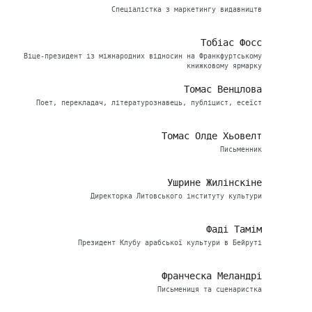
Спеціалістка з маркетингу видавництв
Тобіас Фосс
Віце-президент із міжнародних відносин на Франкфуртському
книжковому ярмарку
Томас Венцлова
Поет, перекладач, літературознавець, публіцист, есеїст
Томас Олде Хьовелт
Письменник
Ушрине Жилінскіне
Директорка Литовського інституту культури
Фаді Тамім
Президент Клубу арабської культури в Бейруті
Франческа Меландрі
Письмениця та сценаристка