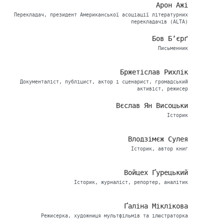
Арон Ажі
Перекладач, президент Американської асоціації літературних
перекладачів (ALTA)
Бов Б’єрґ
Письменник
Бржетіслав Рихлік
Документаліст, публіцист, актор і сценарист, громадський
активіст, режисер
Вєслав Ян Висоцьки
Історик
Влодзімєж Сулея
Історик, автор книг
Войцех Ґурецький
Історик, журналіст, репортер, аналітик
Ґаліна Міклікова
Режисерка, художниця мультфільмів та ілюстраторка