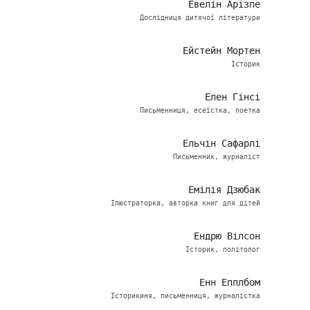
Евелін Арізпе
Дослідниця дитячої літератури
Ейстейн Мортен
Історик
Елен Гінсі
Письменниця, есеїстка, поетка
Ельчін Сафарлі
Письменник, журналіст
Емілія Дзюбак
Ілюстраторка, авторка книг для дітей
Ендрю Вілсон
Історик, політолог
Енн Епплбом
Історикиня, письменниця, журналістка