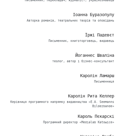
Письменник, перекладач, журналіст, українознавець
Іоанна Буразопулу
Авторка романів, театральних творів та оповідань
Їржі Падевєт
Письменник, книготорговець, видавець
Йоганнес Шваліна
теолог, автор і бізнес-консультант
Каролін Ламарш
Письменниця
Каролін Рита Келлер
Керівниця програмного напрямку видавництва «E.A. Seemanns
Bilderbande»
Кароль Пєкарскі
Програмний директор «Medialab Katowice»