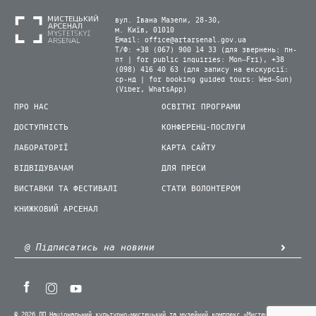
вул. Івана Мазепи, 28-30,
м. Київ, 01010
Email:
office@artarsenal.gov.ua
Т/Ф: +38 (067) 900 14 33 (для звернень: пн-
пт | for public inquiries: Mon–Fri), +38
(098) 416 40 63 (для запису на екскурсії:
ср-нд | for booking guided tours: Wed–Sun)
(Viber, WhatsApp)
ПРО НАС
ОСВІТНІ ПРОГРАМИ
ДОСТУПНІСТЬ
КОНФЕРЕНЦ-ПОСЛУГИ
ЛАБОРАТОРІЇ
КАРТА САЙТУ
ВІДВІДУВАЧАМ
ДЛЯ ПРЕСИ
ВИСТАВКИ ТА ФЕСТИВАЛІ
СТАТИ ВОЛОНТЕРОМ
КНИЖКОВИЙ АРСЕНАЛ
© 2026 ДП Національний культурно-мистецький та музейний комплекс «Мистецький