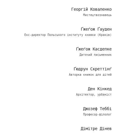
Георгій Коваленко
Мистецтвознавець
Ґжеґож Ґауден
Екс-директор Польського інституту книжки (Краків)
Ґжеґож Касдепке
Дитячий письменник
Ґюдрун Скреттінґ
Авторка книжок для дітей
Ден Кінкед
Архітектор, урбаніст
Джозеф Теббі
Професор-філолог
Дімітре Дінев