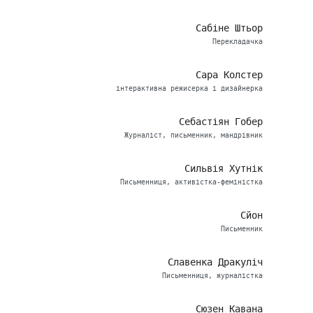
Сабіне Штьор
Перекладачка
Сара Колстер
інтерактивна режисерка і дизайнерка
Себастіян Гобер
Журналіст, письменник, мандрівник
Сильвія Хутнік
Письменниця, активістка-феміністка
Сйон
Письменник
Славенка Дракуліч
Письменниця, журналістка
Сюзен Кавана