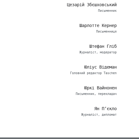
Цезарій Збєшховський
Письменник
Шарлотте Кернер
Письменниця
Штефан Гліб
Журналіст, модератор
Юліус Відеман
Головний редактор Taschen
Юркі Вайнонен
Письменник, перекладач
Ян П’єкло
Журналіст, дипломат