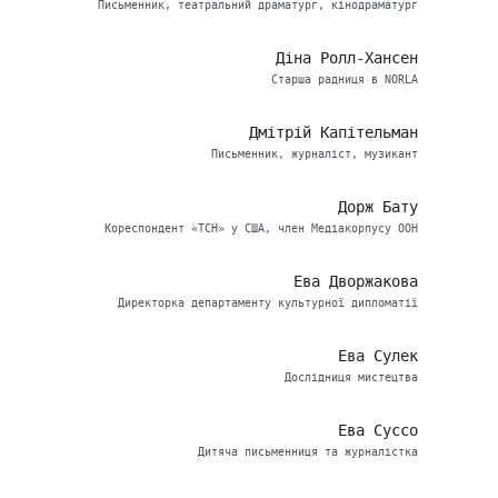
Письменник, театральний драматург, кінодраматург
Діна Ролл-Хансен
Старша радниця в NORLA
Дмітрій Капітельман
Письменник, журналіст, музикант
Дорж Бату
Кореспондент «ТСН» у США, член Медіакорпусу ООН
Ева Дворжакова
Директорка департаменту культурної дипломатії
Ева Сулек
Дослідниця мистецтва
Ева Суссо
Дитяча письменниця та журналістка