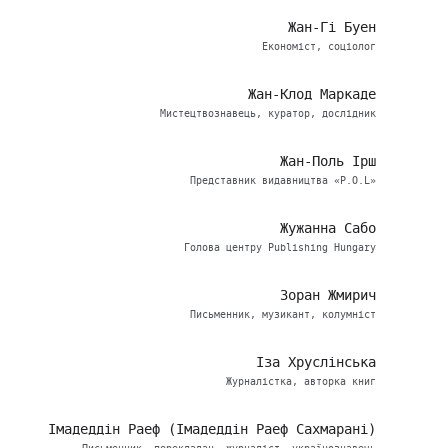
Жан-Гі Буен
Економіст, соціолог
Жан-Клод Маркаде
Мистецтвознавець, куратор, дослідник
Жан-Поль Ірш
Представник видавництва «P.O.L»
Жужанна Сабо
Голова центру Publishing Hungary
Зоран Жмирич
Письменник, музикант, колумніст
Іза Хруслінська
Журналістка, авторка книг
Імадеддін Раеф (Імадеддін Раеф Сахмарані)