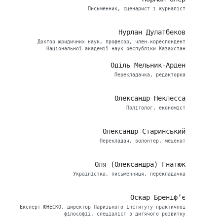
Письменник, сценарист і журналіст
Нурлан Дулатбеков
Доктор юридичних наук, професор, член-кореспондент
Національної академії наук республіки Казахстан
Оділь Мельник-Арден
Перекладачка, редакторка
Олександр Неклесса
Політолог, економіст
Олександр Старинський
Перекладач, волонтер, меценат
Оля (Олександра) Гнатюк
Україністка, письменниця, перекладачка
Оскар Бреніф’є
Eксперт ЮНЕСКО, директор Паризького інституту практичної
філософії, спеціаліст з дитячого розвитку