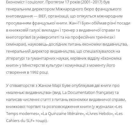
Економіст і соціолог. Протягом 17 років (2001–2017) був
генеральним директором Міжнародного бюро французького
книговидання — BIEF, організації, що опікується міжнародним
просуванням французької книги. Жан-Гі Буен обіймав різні посади
в книжковій галузі: викладач і тренер з видавничої справи та
книготоргівлі (в університеті та на професійних тренінгах і
семінарах), науковець-дослідник питань економіки видавництва,
генеральний директор видавництва, що спеціалізувалося на
літературі та гуманітарних науках, керівник відділу «Економіка
книги» у Міністерстві культури і комунікації з моменту його
створення в 1992 році.
У співавторстві з Жаном-Марі Буве опублікував дві книги про
«маленькі видавництва» (вид. La Documentation française) та
написав численні статті з питань економіки видавничої справи,
книжкової торгівлі та розповсюдження книги (у журналах «Les
Temps modernes», «La Quinzaine littéraire», «Livres Hebdo», «Les
Cahiers du SLF» тощо).