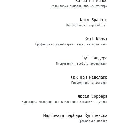
Катаріна Раабе
Редакторка видавництва «Suhrkamp»
Катя Брандіс
Письменниця, журналістка
Кеті Карут
Професорка гуманітарних наук, авторка книг
Луї Сандерс
Письменник, есеїст, перекладач
Люк ван Міделаар
Письменник та історик
Люсія Сорбера
Кураторка Міжнародного книжкового ярмарку в Турині
Малґожата Барбара Купішевска
Громадська діячка