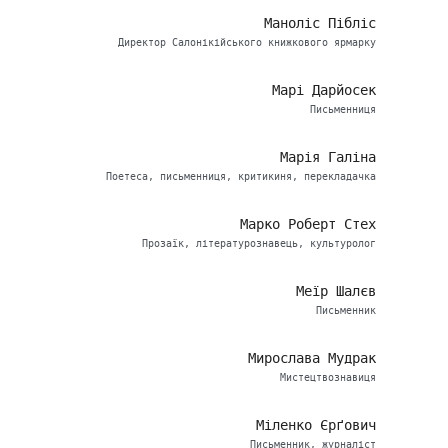
Маноліс Пібліс
Директор Салонікійського книжкового ярмарку
Марі Дарйосек
Письменниця
Марія Галіна
Поетеса, письменниця, критикиня, перекладачка
Марко Роберт Стех
Прозаїк, літературознавець, культуролог
Меїр Шалєв
Письменник
Мирослава Мудрак
Мистецтвознавиця
Міленко Єрґович
Письменник, журналіст