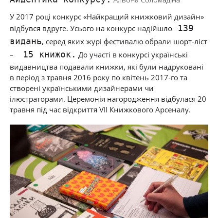
У 2017 році конкурс «Найкращий книжковий дизайн»
139
відбувся вдруге. Усього на конкурс надійшло
видань
, серед яких журі фестивалю обрали шорт-ліст
15 книжок.
–
До участі в конкурсі українські
видавництва подавали книжки, які були надруковані
в період з травня 2016 року по квітень 2017-го т
а
створені українськими дизайнерами чи
ілюстраторами
. Церемонія нагородження відбулася 20
травня під час відкриття
VII
Книжкового Арсеналу.