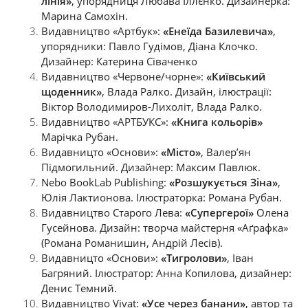
лінія»
, упорядниця Любава Іллєнко. Дизайнерка:
Марина Самохін.
Видавництво «Артбук»:
«Енеїда Базилевича»
,
упорядники: Павло Гудімов, Діана Клочко.
Дизайнер: Катерина Сіваченко
Видавництво «Червоне/чорне»:
«Київський
щоденник»
, Влада Ралко. Дизайн, ілюстрації:
Віктор Володимиров-Лихоліт, Влада Ралко.
Видавництво «АРТБУКС»:
«Книга кольорів»
Марічка Рубан.
Видавницто «Основи»:
«Місто»
, Валер’ян
Підмогильний. Дизайнер: Максим Павлюк.
Nebo BookLab Publishing:
«Розшукується Зіна»
,
Юлія Лактионова. Ілюстраторка: Романа Рубан.
Видавництво Старого Лева:
«Супергерої»
Олена
Гусейнова. Дизайн: творча майстерня «Аґрафка»
(Романа Романишин, Андрій Лесів).
Видавницто «Основи»:
«Тигролови»
, Іван
Багряний. Ілюстратор: Анна Копилова, дизайнер:
Денис Темний.
Видавництво Vivat:
«Усе через банани»
, автор та