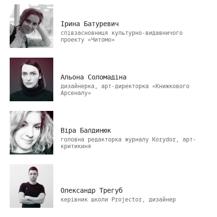
Ірина Батуревич
співзасновниця культурно-видавничого
проекту «Читомо»
Альона Соломадіна
дизайнерка, арт-директорка «Книжкового
Арсеналу»
Віра Балдинюк
головна редакторка журналу Korydor, арт-
критикиня
Олександр Трегуб
керівник школи Projector, дизайнер