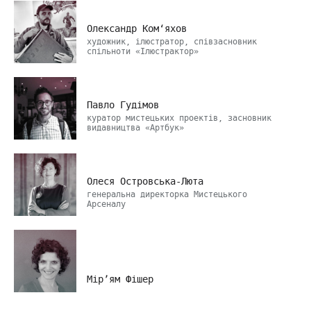
Олександр Ком‘яхов
художник, ілюстратор, співзасновник
спільноти «Ілюстрактор»
Павло Гудімов
куратор мистецьких проектів, засновник
видавництва «Артбук»
Олеся Островська-Люта
генеральна директорка Мистецького
Арсеналу
Мір’ям Фішер