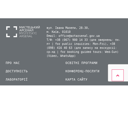
вул. Івана Мазепи, 28-30,
м. Київ, 01010
Email:
office@artarsenal.gov.ua
Т/Ф: +38 (067) 900 14 33 (для звернень: пн-
пт | for public inquiries: Mon–Fri), +38
(098) 416 40 63 (для запису на екскурсії:
ср-нд | for booking guided tours: Wed–Sun)
(Viber, WhatsApp)
ПРО НАС
ОСВІТНІ ПРОГРАМИ
ДОСТУПНІСТЬ
КОНФЕРЕНЦ-ПОСЛУГИ
ЛАБОРАТОРІЇ
КАРТА САЙТУ
ВІДВІДУВАЧАМ
ДЛЯ ПРЕСИ
ВИСТАВКИ ТА ФЕСТИВАЛІ
СТАТИ ВОЛОНТЕРОМ
КНИЖКОВИЙ АРСЕНАЛ