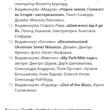
ілюстратор Віолетта Борігард.
Видавництво «Медуза»:
«Чорна земля. Голокост
як історія і застереження»
, Тімоті Снайдер.
Дизайн: Микола Леонович.
Видавництво Старого Лева:
«Шевченко від А до
Я»
, Леонід Ушкалов. Ілюстраторка: Анастасія
Стефурак.
Видавницто «Основи»:
«Decommunized:
Ukrainian Soviet Mosaics»
. Дизайн: Дмитро
Яринич, фото: Євген Нікіфоров.
Видавництво «Вавілон»:
«My Park/Мій парк»
,
автори: Дмитро Шуров, Дар’я Шаповалова,
Олександра Андрусик, Лілія Пустовіт, Наталія
Большакова, Алан Бадоєв, Олексій Нілов,
Олександр Ройтбурд.
Видавництво «Родовід»:
«Out of the Blue»
, Кірілл
Головченко.
Відзнаку
Goethe-Institut
в Україні
для молодих,