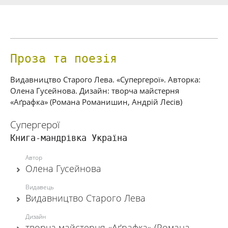
Проза та поезія
Видавництво Старого Лева. «Супергерої».
Авторка:
Олена Гусейнова. Дизайн: творча майстерня
«Аґрафка» (Романа Романишин, Андрій Лесів)
Супергерої
Книга-мандрівка Україна
Автор
Олена Гусейнова
Видавець
Видавництво Старого Лева
Дизайн
творча майстерня «Аґрафка» (Романа