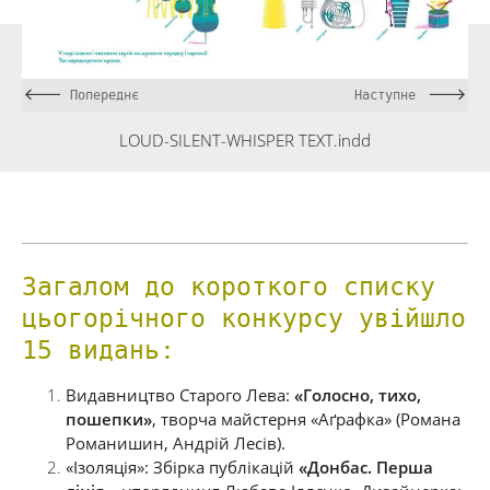
Попереднє
Наступне
LOUD-SILENT-WHISPER TEXT.indd
Загалом до короткого списку
цьогорічного конкурсу увійшло
15 видань:
Видавництво Старого Лева:
«Голосно, тихо,
пошепки»
, творча майстерня «Аґрафка» (Романа
Романишин, Андрій Лесів).
«Ізоляція»: Збірка публікацій
«Донбас. Перша