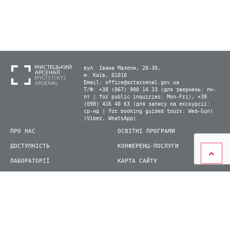
вул. Івана Мазепи, 28-30,
м. Київ, 01010
Email:
office@artarsenal.gov.ua
Т/Ф: +38 (067) 900 14 33 (для звернень: пн-
пт | for public inquiries: Mon–Fri), +38
(098) 416 40 63 (для запису на екскурсії:
ср-нд | for booking guided tours: Wed–Sun)
(Viber, WhatsApp)
ПРО НАС
ОСВІТНІ ПРОГРАМИ
ДОСТУПНІСТЬ
КОНФЕРЕНЦ-ПОСЛУГИ
ЛАБОРАТОРІЇ
КАРТА САЙТУ
ВІДВІДУВАЧАМ
ДЛЯ ПРЕСИ
ВИСТАВКИ ТА ФЕСТИВАЛІ
СТАТИ ВОЛОНТЕРОМ
КНИЖКОВИЙ АРСЕНАЛ