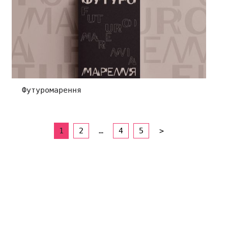
Футуромарення
1
2
…
4
5
>