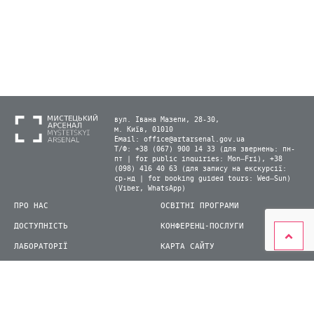
вул. Івана Мазепи, 28-30,
м. Київ, 01010
Email:
office@artarsenal.gov.ua
Т/Ф: +38 (067) 900 14 33 (для звернень: пн-
пт | for public inquiries: Mon–Fri), +38
(098) 416 40 63 (для запису на екскурсії:
ср-нд | for booking guided tours: Wed–Sun)
(Viber, WhatsApp)
ПРО НАС
ОСВІТНІ ПРОГРАМИ
ДОСТУПНІСТЬ
КОНФЕРЕНЦ-ПОСЛУГИ
ЛАБОРАТОРІЇ
КАРТА САЙТУ
ВІДВІДУВАЧАМ
ДЛЯ ПРЕСИ
ВИСТАВКИ ТА ФЕСТИВАЛІ
СТАТИ ВОЛОНТЕРОМ
КНИЖКОВИЙ АРСЕНАЛ