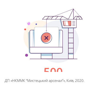
ДП «НКММК “Мистецький арсенал”», Київ, 2020.