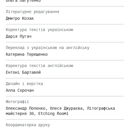
Ольга Лагутенко
Літературне редагування
Дмитро Козак
Коректура текстів українською
Дарія Пугач
Переклад з українською на англійську
Катерина Терещенко
Коректура текстів англійською
Ентоні Бартавей
Дизайн і верстка
Алла Сорочан
Фотографії
Олександр Попенко, Олеся Джураєва, Літографська
майстерня 30, Etching Room1
Координаторка друку