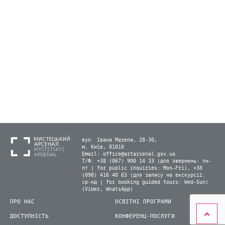
вул. Івана Мазепи, 28-30,
м. Київ, 01010
Email:
office@artarsenal.gov.ua
Т/Ф: +38 (067) 900 14 33 (для звернень: пн-
пт | for public inquiries: Mon–Fri), +38
(098) 416 40 63 (для запису на екскурсії:
ср-нд | for booking guided tours: Wed–Sun)
(Viber, WhatsApp)
ПРО НАС
ОСВІТНІ ПРОГРАМИ
ДОСТУПНІСТЬ
КОНФЕРЕНЦ-ПОСЛУГИ