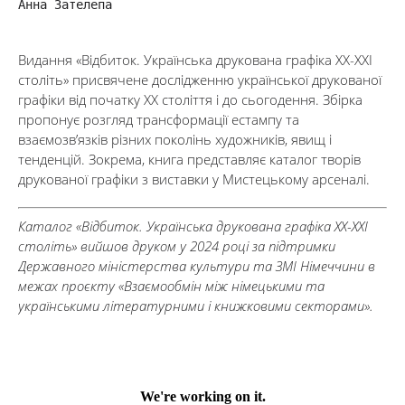
Анна Зателепа
Видання «Відбиток. Українська друкована графіка ХХ-ХХІ
століть» присвячене дослідженню української друкованої
графіки від початку ХХ століття і до сьогодення. Збірка
пропонує розгляд трансформації естампу та
взаємозв’язків різних поколінь художників, явищ і
тенденцій. Зокрема, книга представляє каталог творів
друкованої графіки з виставки у Мистецькому арсеналі.
Каталог «Відбиток. Українська друкована графіка ХХ-ХХІ
століть» вийшов друком у 2024 році за підтримки
Державного міністерства культури та ЗМІ Німеччини в
межах проєкту «Взаємообмін між німецькими та
українськими літературними і книжковими секторами».