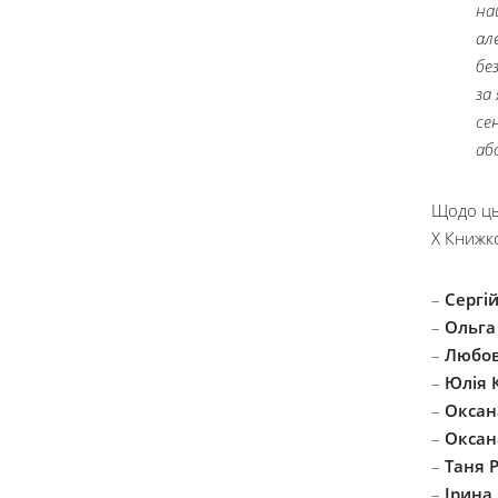
на
ал
бе
за
се
аб
Щодо ць
Х Книжко
–
Сергі
–
Ольга
–
Любов
–
Юлія 
–
Оксан
–
Оксан
–
Таня 
–
Ірина