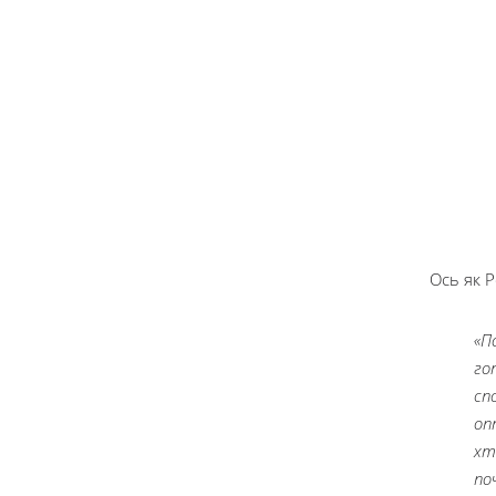
Ось як 
«П
го
сп
оп
хт
по