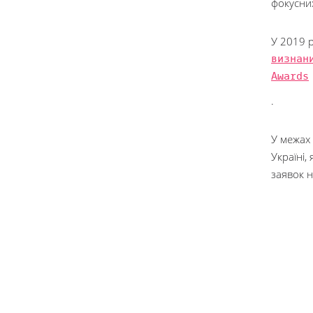
фокусних
У 2019 
визнан
Awards
.
У межах
Україні,
заявок 