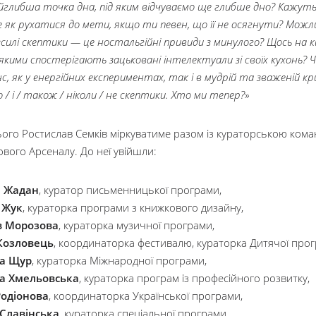
йглибша точка дна, під яким відчуваємо ще глибше дно? Кажут
е як рухатися до мети, якщо ти певен, що її не осягнути? Можлив
зсилі скептики — це ностальгійні привиди з минулого? Щось на
 якими спостерігають зацьковані інтелектуали зі своїх кухонь? 
нс, як у енергійних експериментах, так і в мудрій та зваженій 
о / і / також / ніколи / не скептики. Хто ми тепер?»
ого Ростислав Семків міркуватиме разом із кураторською ком
вого Арсеналу. До неї увійшли:
й Жадан
, куратор письменницької програми,
 Жук
, кураторка програми з книжкового дизайну,
 Морозова
, кураторка музичної програми,
Козловець
, координаторка фестивалю, кураторка Дитячої прог
а Щур
, кураторка Міжнародної програми,
а Хмельовська
, кураторка програм із професійного розвитку,
Родіонова
, координаторка Української програми,
 Славінська
, кураторка спеціальної програми,