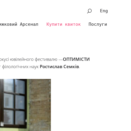
Eng
ижковий Арсенал
Купити квиток
Послуги
фокусі ювілейного фестивалю —
ОПТИМІСТИ
т філологічних наук
Ростислав Семків
.