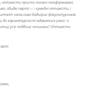
ь, оптимісти просто погано поінформовані,
о, обидві партії — і кумедні оптимісти, і
 кшталт галасливо-бадьорих фізкультурників,
Чи до карикатурності вдаватися рано і є
критиці усіх подібних починань? Оптимісти
андою
рами,