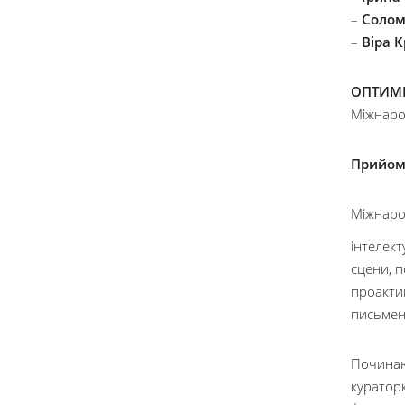
–
Солом
–
Віра 
ОПТИМІ
Міжнаро
Прийом
Міжнаро
інтелект
сцени, п
проактив
письменн
Починаю
куратор