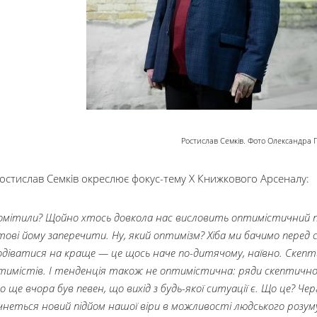
Ростислав Семків. Фото Олександра
Ростислав Семків окреслює фокус-тему Х Книжкового Арсеналу:
омітили? Щойно хтось довкола нас висловить оптимістичний п
тові йому заперечити. Ну, який оптимізм? Хіба ми бачимо перед
одіватися на краще — це щось наче по-дитячому, наївно. Скепти
тимістів. І тенденція також не оптимістична: ряди скептич
о ще вчора був певен, що вихід з будь-якої ситуації є. Що це? Че
чнеться новий підйом нашої віри в можливості людського розу