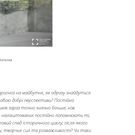
 Попенка
рогноз на майбутнє, як одразу знайдуться
 собою добрі перспективи? Постійно
ків зараз точно значно більше, ніж
но налаштованих постійно поповнюють ті,
рговий спад історичного циклу, після якого
му, творчих сил та розважливості? Чи таки