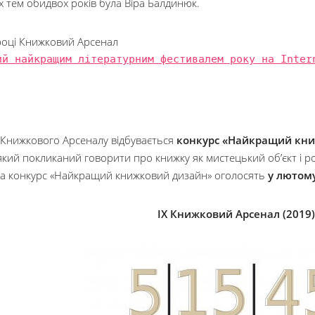
 тем обидвох років була Віра Балдинюк.
році Книжковий Арсенал
ий найкращим літературним фестивалем року на Inter
 Книжкового Арсеналу відбувається
конкурс «Найкращий кн
 який покликаний говорити про книжку як мистецький об’єкт і 
на конкурс «Найкращий книжковий дизайн» оголосять
у лютому
ІХ Книжковий Арсенал (2019)