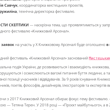
ія Савчук
, координаторка мистецьких проєктів,
Кружиліна
, технічна директорка фестивалю.
СТИ СКЕПТИКИ
— наскрізна тема, що проявлятиметься у запр
дного фестивалю «Книжковий Арсенал».
 заявок
на участь у Х Книжковому Арсеналі буде оголошено
в
дний фестиваль «Книжковий Арсенал» заснований
Мистецьки
уальна подія України, де розвиваються і взаємодіють книжкова,
орушуються і осмислюються вагомі питання буття людини, а так
ної позиції учасників і відвідувачів. За 9 років існування Книжк
иків, поетів, філософів, дизайнерів, ілюстраторів та експертів в
чи з 2017 Книжковий Арсенал обирає фокус-тему фестивалю. «См
кою — Тетяна Терен. У 2018 році — «Проєкт майбутнього», а в 