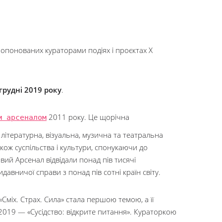
опонованих кураторами подіях і проєктах Х
 грудні 2019 року
.
м арсеналом
2011 року. Це щорічна
 літературна, візуальна, музична та театральна
ож суспільства і культури, спонукаючи до
овий Арсенал відвідали понад пів тисячі
идавничої справи з понад пів сотні країн світу.
іх. Страх. Сила» стала першою темою, а її
2019 — «Сусідство: відкрите питання». Кураторкою