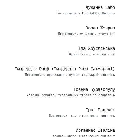
Жужанна Сабо
Голова центру Publishing Hungary
Зоран Жмирич
Письменник, музикант, колумніст
Іза Хруслінська
Журналістка, авторка книг
Імадеддін Раеф (Імадеддін Раеф Сахмарані)
Письменник, перекладач, журналіст, українознавець
Іоанна Буразопулу
Авторка романів, театральних творів та оповідань
Їржі Падевєт
Письменник, книготорговець, видавець
Йоганнес Шваліна
теолог, автор і бізнес-консультант