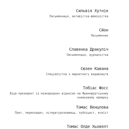
Сильвія Хутнік
Письменниця, активістка-феміністка
Сйон
Письменник
Славенка Дракуліч
Письменниця, журналістка
Сюзен Кавана
Спеціалістка з маркетингу видавництв
Тобіас Фосс
Віце-президент із міжнародних відносин на Франкфуртському
книжковому ярмарку
Томас Венцлова
Поет, перекладач, літературознавець, публіцист, есеїст
Томас Олде Хьовелт