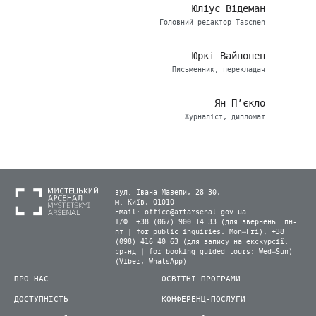
Юліус Відеман
Головний редактор Taschen
Юркі Вайнонен
Письменник, перекладач
Ян П’єкло
Журналіст, дипломат
вул. Івана Мазепи, 28-30,
м. Київ, 01010
Email:
office@artarsenal.gov.ua
Т/Ф: +38 (067) 900 14 33 (для звернень: пн-
пт | for public inquiries: Mon–Fri), +38
(098) 416 40 63 (для запису на екскурсії:
ср-нд | for booking guided tours: Wed–Sun)
(Viber, WhatsApp)
ПРО НАС
ОСВІТНІ ПРОГРАМИ
ДОСТУПНІСТЬ
КОНФЕРЕНЦ-ПОСЛУГИ