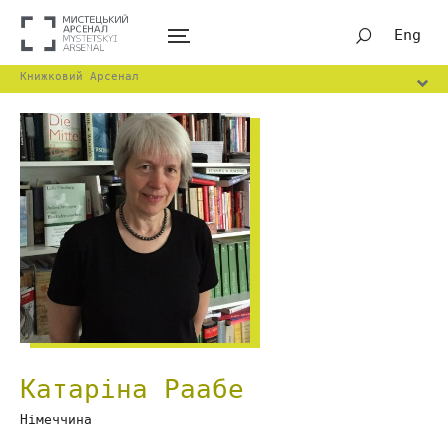
Eng
Книжковий Арсенал
Катаріна Раабе
Німеччина