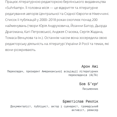
Працює літературною редакторкою берлінського видавництва
«Suhrkamp». Її головна місія — це відкриття та літературне
редагування авторів Центральної та Східної Європи в Німеччині.
Список її публікацій у 2000–2018 роках охоплює понад 200
найменувань (твори Юрія Андруховича, Йоанни Батор, Дьорда
Драгомана, Каті Петровської, Анджея Стасюка, Сергія Жадана,
Томаса Венцлова та ін.). Останнім часом вона зосередила свою
редакторську діяльність на літературі України й Росії та темах, які
вони розкривають.
Арон Ажі
Перекладач, президент Американської асоціації літературних
перекладачів (ALTA)
Бов Б’єрґ
Письменник
Бржетіслав Рихлік
Документаліст, публіцист, актор і сценарист, громадський
активіст, режисер