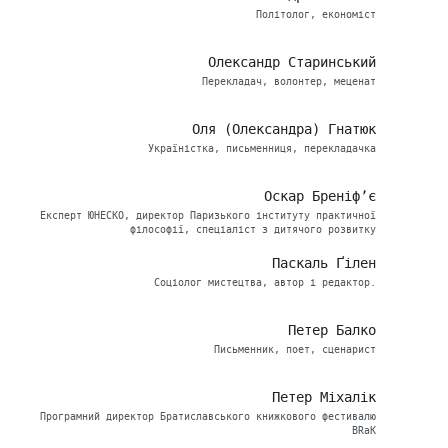
Політолог, економіст
Олександр Старинський
Перекладач, волонтер, меценат
Оля (Олександра) Гнатюк
Україністка, письменниця, перекладачка
Оскар Бреніф’є
Eксперт ЮНЕСКО, директор Паризького інституту практичної
філософії, спеціаліст з дитячого розвитку
Паскаль Ґілен
Соціолог мистецтва, автор і редактор.
Петер Балко
Письменник, поет, сценарист
Петер Міхалік
Програмний директор Братиславського книжкового фестивалю
BRaK