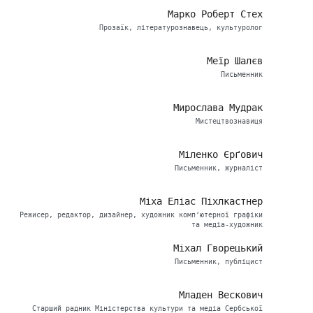
Марко Роберт Стех
Прозаїк, літературознавець, культуролог
Меїр Шалєв
Письменник
Мирослава Мудрак
Мистецтвознавиця
Міленко Єрґович
Письменник, журналіст
Міха Еліас Піхлкастнер
Режисер, редактор, дизайнер, художник комп’ютерної графіки
та медіа-художник
Міхал Гворецький
Письменник, публіцист
Младен Вескович
Старший радник Міністерства культури та медіа Сербської