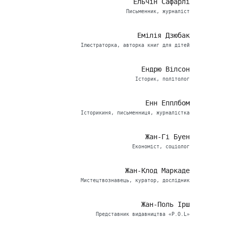
Ельчін Сафарлі
Письменник, журналіст
Емілія Дзюбак
Ілюстраторка, авторка книг для дітей
Ендрю Вілсон
Історик, політолог
Енн Епплбом
Історикиня, письменниця, журналістка
Жан-Гі Буен
Економіст, соціолог
Жан-Клод Маркаде
Мистецтвознавець, куратор, дослідник
Жан-Поль Ірш
Представник видавництва «P.O.L»