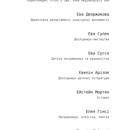
Кореспондент «ТСН» у США, член Медіакорпусу ООН
Ева Дворжакова
Директорка департаменту культурної дипломатії
Ева Сулек
Дослідниця мистецтва
Ева Суссо
Дитяча письменниця та журналістка
Евелін Арізпе
Дослідниця дитячої літератури
Ейстейн Мортен
Історик
Елен Гінсі
Письменниця, есеїстка, поетка