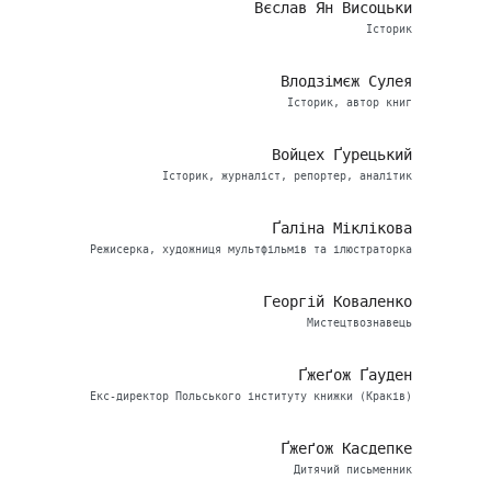
Вєслав Ян Висоцьки
Історик
Влодзімєж Сулея
Історик, автор книг
Войцех Ґурецький
Історик, журналіст, репортер, аналітик
Ґаліна Міклікова
Режисерка, художниця мультфільмів та ілюстраторка
Георгій Коваленко
Мистецтвознавець
Ґжеґож Ґауден
Екс-директор Польського інституту книжки (Краків)
Ґжеґож Касдепке
Дитячий письменник