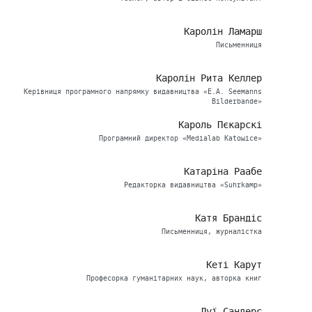
Каролін Ламарш
Письменниця
Каролін Рита Келлер
Керівниця програмного напрямку видавництва «E.A. Seemanns
Bilderbande»
Кароль Пєкарскі
Програмний директор «Medialab Katowice»
Катаріна Раабе
Редакторка видавництва «Suhrkamp»
Катя Брандіс
Письменниця, журналістка
Кеті Карут
Професорка гуманітарних наук, авторка книг
Луї Сандерс