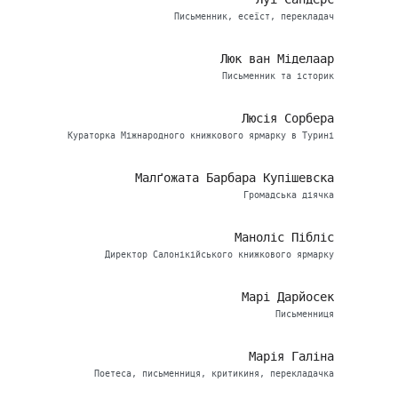
Письменник, есеїст, перекладач
Люк ван Міделаар
Письменник та історик
Люсія Сорбера
Кураторка Міжнародного книжкового ярмарку в Турині
Малґожата Барбара Купішевска
Громадська діячка
Маноліс Пібліс
Директор Салонікійського книжкового ярмарку
Марі Дарйосек
Письменниця
Марія Галіна
Поетеса, письменниця, критикиня, перекладачка