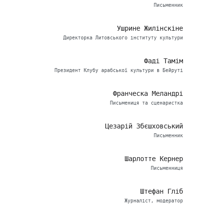
Письменник
Ушрине Жилінскіне
Директорка Литовського інституту культури
Фаді Тамім
Президент Клубу арабської культури в Бейруті
Франческа Меландрі
Письмениця та сценаристка
Цезарій Збєшховський
Письменник
Шарлотте Кернер
Письменниця
Штефан Гліб
Журналіст, модератор