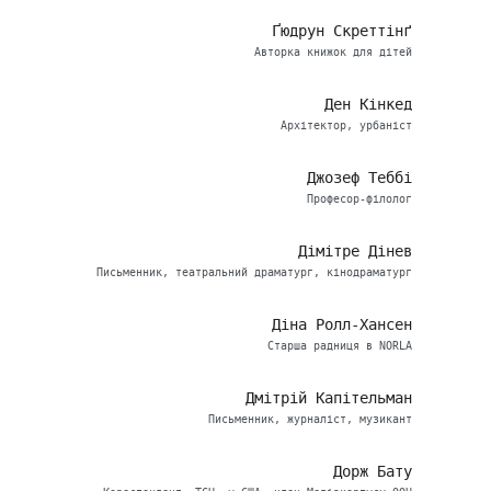
Ґюдрун Скреттінґ
Авторка книжок для дітей
Ден Кінкед
Архітектор, урбаніст
Джозеф Теббі
Професор-філолог
Дімітре Дінев
Письменник, театральний драматург, кінодраматург
Діна Ролл-Хансен
Старша радниця в NORLA
Дмітрій Капітельман
Письменник, журналіст, музикант
Дорж Бату