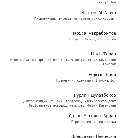
Республіки
Наріне Абґарян
Письменниця, викладачка літературних курсів.
Наріса Чакрабонгсе
Принцеса Таїланду, авторка
Нікі Терон
Менеджерка міжнародних проектів, Франкфуртський книжковий
ярмарок
Норман Олер
Письменник, сценарист і журналіст
Нурлан Дулатбеков
Доктор юридичних наук, професор, член-кореспондент
Національної академії наук республіки Казахстан
Оділь Мельник-Арден
Перекладачка, редакторка
Олександр Неклесса