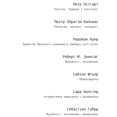
Петр Пітгарт
Політик, правник і політолог
Пьотр Ібрагім Кальвас
Репортер, прозаїк, сценарист
Радован Ауер
Директор Празького книжкового ярмарку Svět knihy
Роберт М. Зоннтаґ
Журналіст, письменник
Сабіне Штьор
Перекладачка
Сара Колстер
інтерактивна режисерка і дизайнерка
Себастіян Гобер
Журналіст, письменник, мандрівник