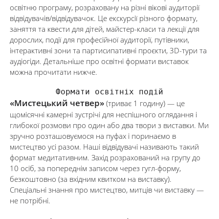
освітню програму, розраховану на різні вікові аудиторії
відвідувачів/відвідувачок. Це екскурсії різного формату,
заняття та квести для дітей, майстер-класи та лекції для
дорослих, події для професійної аудиторії, путівники,
інтерактивні зони та партисипативні проєкти, 3D-тури та
аудіогіди. Детальніше про освітні формати виставок
можна прочитати нижче.
Формати освітніх подій
«Мистецький четвер»
(триває 1 годину) — це
щомісячні камерні зустрічі для неспішного оглядання і
глибокої розмови про один або два твори з виставки. Ми
зручно розташовуємося на пуфах і поринаємо в
мистецтво усі разом. Наші відвідувачі називають такий
формат медитативним. Захід розрахований на групу до
10 осіб, за попереднім записом через гугл-форму,
безкоштовно (за вхідним квитком на виставку).
Спеціальні знання про мистецтво, митців чи виставку —
не потрібні.