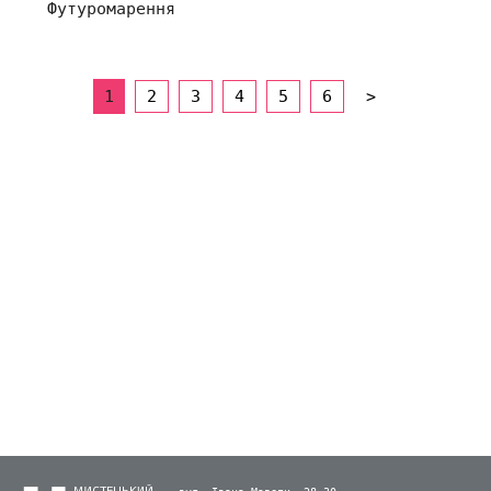
Футуромарення
1
2
3
4
5
6
>