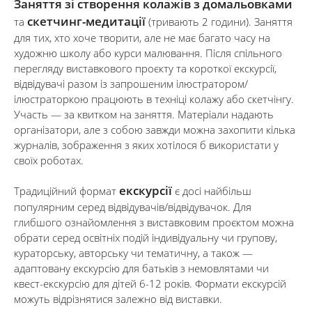
Заняття зі створення колажів з домальовками
скетчинг-медитації
та
(тривають 2 години). Заняття
для тих, хто хоче творити, але не має багато часу на
художню школу або курси малювання. Після спільного
перегляду виставкового проєкту та короткої екскурсії,
відвідувачі разом із запрошеним ілюстратором/
ілюстраторкою працюють в техніці колажу або скетчінгу.
Участь — за квитком на заняття. Матеріали надають
організатори, але з собою завжди можна захопити кілька
журналів, зображення з яких хотілося б використати у
своїх роботах.
екскурсії
Традиційний формат
є досі найбільш
популярним серед відвідувачів/відвідувачок. Для
глибшого ознайомлення з виставковим проєктом можна
обрати серед освітніх подій індивідуальну чи групову,
кураторську, авторську чи тематичну, а також —
адаптовану екскурсію для батьків з немовлятами чи
квест-екскурсію для дітей 6-12 років. Формати екскурсій
можуть відрізнятися залежно від виставки.