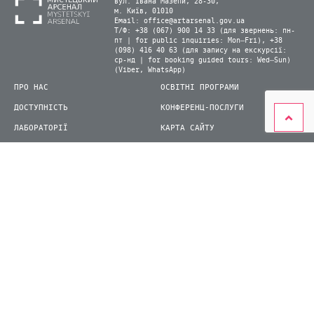
вул. Івана Мазепи, 28-30,
м. Київ, 01010
Email:
office@artarsenal.gov.ua
Т/Ф: +38 (067) 900 14 33 (для звернень: пн-
пт | for public inquiries: Mon–Fri), +38
(098) 416 40 63 (для запису на екскурсії:
ср-нд | for booking guided tours: Wed–Sun)
(Viber, WhatsApp)
ПРО НАС
ОСВІТНІ ПРОГРАМИ
ДОСТУПНІСТЬ
КОНФЕРЕНЦ-ПОСЛУГИ
ЛАБОРАТОРІЇ
КАРТА САЙТУ
ВІДВІДУВАЧАМ
ДЛЯ ПРЕСИ
ВИСТАВКИ ТА ФЕСТИВАЛІ
СТАТИ ВОЛОНТЕРОМ
КНИЖКОВИЙ АРСЕНАЛ
© 2026 ДП Національний культурно-мистецький та музейний комплекс «Мистецький
арсенал»
siteGist