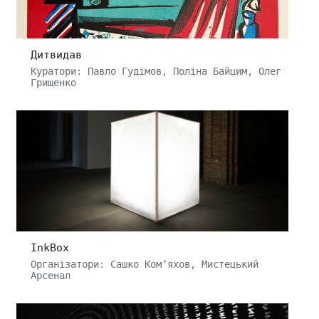
Дитвидав
Куратори: Павло Гудімов, Поліна Байцим, Олег
Грищенко
InkBox
Організатори: Сашко Ком’яхов, Мистецький
Арсенал