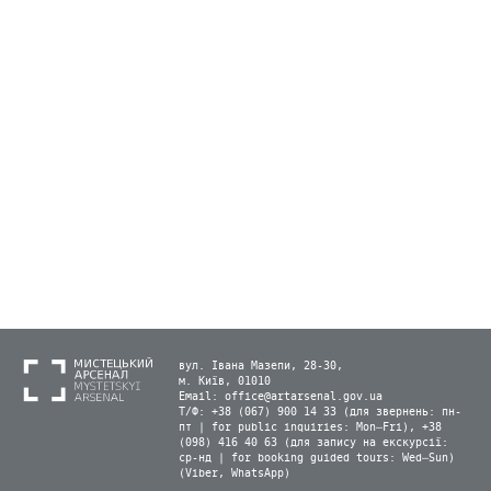
вул. Івана Мазепи, 28-30,
м. Київ, 01010
Email:
office@artarsenal.gov.ua
Т/Ф: +38 (067) 900 14 33 (для звернень: пн-
пт | for public inquiries: Mon–Fri), +38
(098) 416 40 63 (для запису на екскурсії:
ср-нд | for booking guided tours: Wed–Sun)
(Viber, WhatsApp)