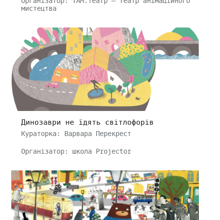
Організатор: ТАМ.театр – Театр анімаційного
мистецтва
Динозаври не їдять світлофорів
Кураторка: Варвара Перекрест
Організатор: школа Projector