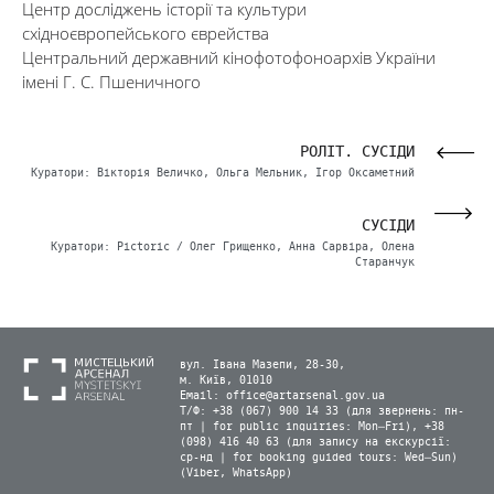
Центр досліджень історії та культури
східноєвропейського єврейства
Центральний державний кінофотофоноархів України
імені Г. С. Пшеничного
РИ»
РОЛІТ. СУСІДИ
енко
Куратори: Вікторія Величко, Ольга Мельник, Ігор Оксаметний
і Я»
СУСІДИ
РУТЕН
Куратори: Pictoric / Олег Грищенко, Анна Сарвіра, Олена
Старанчук
вул. Івана Мазепи, 28-30,
м. Київ, 01010
Email:
office@artarsenal.gov.ua
Т/Ф: +38 (067) 900 14 33 (для звернень: пн-
пт | for public inquiries: Mon–Fri), +38
(098) 416 40 63 (для запису на екскурсії:
ср-нд | for booking guided tours: Wed–Sun)
(Viber, WhatsApp)