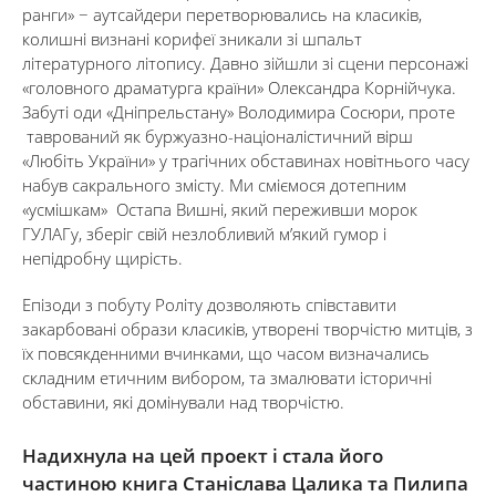
ранги» − аутсайдери перетворювались на класиків,
колишні визнані корифеї зникали зі шпальт
літературного літопису. Давно зійшли зі сцени персонажі
«головного драматурга країни» Олександра Корнійчука.
Забуті оди «Дніпрельстану» Володимира Сосюри, проте
таврований як буржуазно-націоналістичний вірш
«Любіть України» у трагічних обставинах новітнього часу
набув сакрального змісту. Ми сміємося дотепним
«усмішкам» Остапа Вишні, який переживши морок
ГУЛАГу, зберіг свій незлобливий м’який гумор і
непідробну щирість.
Епізоди з побуту Роліту дозволяють співставити
закарбовані образи класиків, утворені творчістю митців, з
їх повсякденними вчинками, що часом визначались
складним етичним вибором, та змалювати історичні
обставини, які домінували над творчістю.
Надихнула на цей проект і стала його
частиною книга Станіслава Цалика та Пилипа