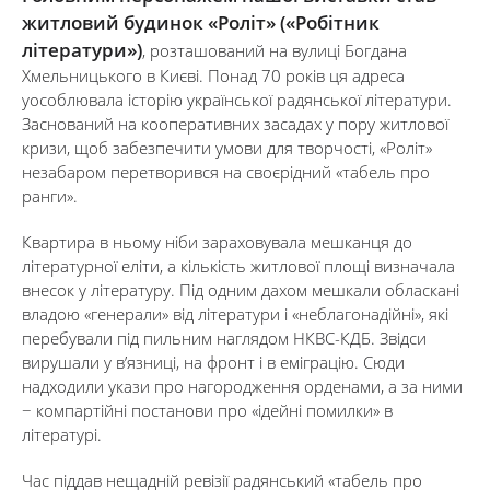
житловий будинок «Роліт» («Робітник
літератури»)
, розташований на вулиці Богдана
Хмельницького в Києві. Понад 70 років ця адреса
уособлювала історію української радянської літератури.
Заснований на кооперативних засадах у пору житлової
кризи, щоб забезпечити умови для творчості, «Роліт»
незабаром перетворився на своєрідний «табель про
ранги».
Квартира в ньому ніби зараховувала мешканця до
літературної еліти, а кількість житлової площі визначала
внесок у літературу. Під одним дахом мешкали обласкані
владою «генерали» від літератури і «неблагонадійні», які
перебували під пильним наглядом НКВС-КДБ. Звідси
вирушали у в’язниці, на фронт і в еміграцію. Сюди
надходили укази про нагородження орденами, а за ними
− компартійні постанови про «ідейні помилки» в
літературі.
Час піддав нещадній ревізії радянський «табель про