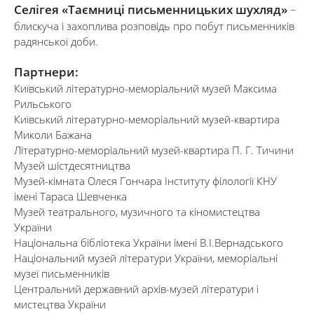
Селігея «Таємниці письменницьких шухляд»
−
блискуча і захоплива розповідь про побут письменників
радянської доби.
Партнери:
Київський літературно-меморіальний музей Максима
Рильського
Київський літературно-меморіальний музей-квартира
Миколи Бажана
Літературно-меморіальний музей-квартира П. Г. Тичини
Музей шістдесятництва
Музей-кімната Олеся Гончара Інституту філології КНУ
імені Тараса Шевченка
Музей театрального, музичного та кіномистецтва
України
Національна бібліотека України імені В.І.Вернадського
Національний музей літератури України, меморіальні
музеї письменників
Центральний державний архів-музей літератури і
мистецтва України