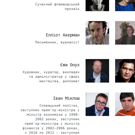
Сучасний фламандський
прозаїк
Елліот Акерман
Письменник, журналіст
Єжи Онух
Художник, куратор, викладач
та адміністратор у сфері
мистецтва, дипломат
Іван Міклош
Словацький політик,
заступник прем'єр-міністра і
міністр економіки у 1998–
2002 роках, заступник
прем'єр-міністра і міністр
фінансів у 2002–2006 роках,
з 2010 по 2012 – заступник