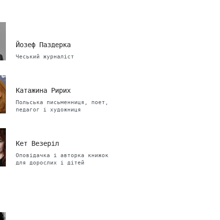
Йозеф Паздерка
Чеський журналіст
Катажина Ририх
Польська письменниця, поет,
педагог і художниця
Кет Везеріл
Оповідачка і авторка книжок
для дорослих і дітей