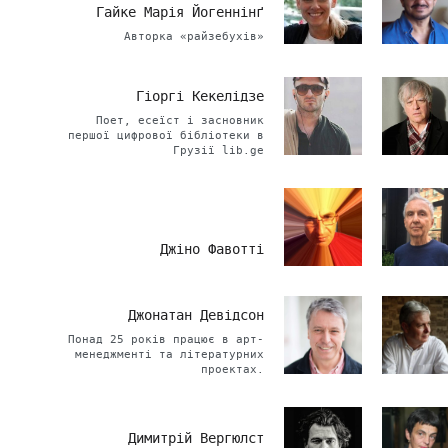
Гайке Марія Йогеннінґ
Авторка «райзебухів»
Гіоргі Кекелідзе
Поет, есеїст і засновник
першої цифрової бібліотеки в
Грузії lib.ge
Джіно Фавотті
Джонатан Девідсон
Понад 25 років працює в арт-
менеджменті та літературних
проектах.
Димитрій Вергюлст