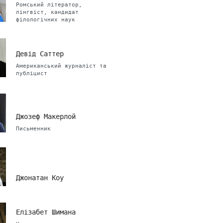
Ромський літератор,
лінгвіст, кандидат
філологічних наук
Девід Саттер
Американський журналіст та
публіцист
Джозеф Макерлой
Письменник
Джонатан Коу
Елізабет Шимана