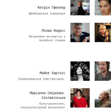
Кетрін Ґфеллер
Швейцарська художниця
Лінда Норріс
Незалежна експертка з
музейної справи
Майке Хартьєс
Нідерландська ілюстраторка.
Маріанна Смірнова-
Сеславінська
Культурологиня,
соціокультурний антрополог