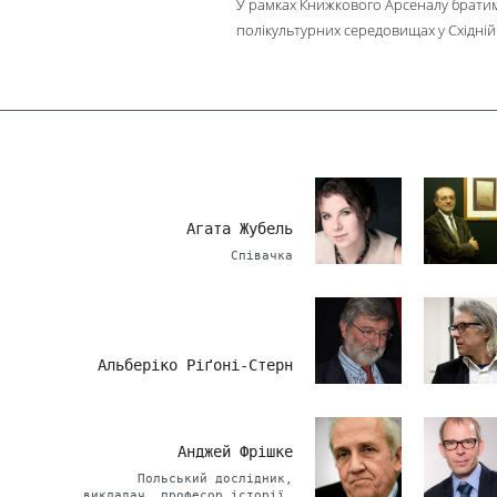
У рамках Книжкового Арсеналу братиме
полікультурних середовищах у Східній
Агата Жубель
Співачка
Альберіко Ріґоні-Стерн
Анджей Фрішке
Польський дослідник,
викладач, професор історії.