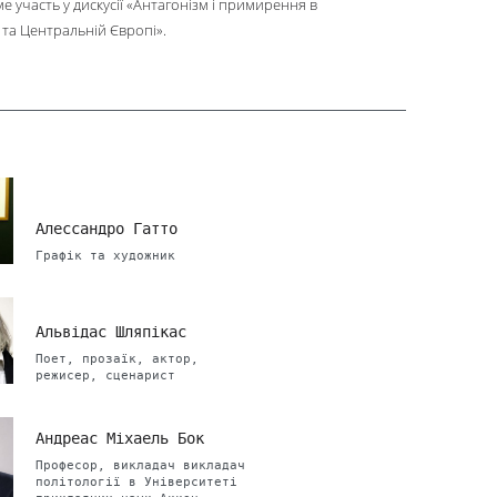
 участь у дискусії «Антагонізм і примирення в
 та Центральній Європі».
Алессандро Гатто
Графік та художник
Альвідас Шляпікас
Поет, прозаїк, актор,
режисер, сценарист
Андреас Міхаель Бок
Професор, викладач викладач
політології в Університеті