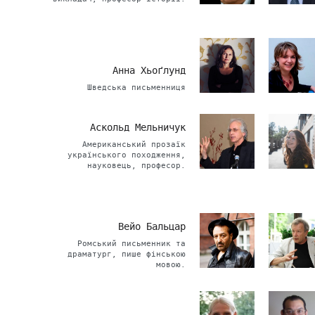
Анна Хьоґлунд
Шведська письменниця
Аскольд Мельничук
Американський прозаїк
українського походження,
науковець, професор.
Вейо Бальцар
Ромський письменник та
драматург, пише фінською
мовою.