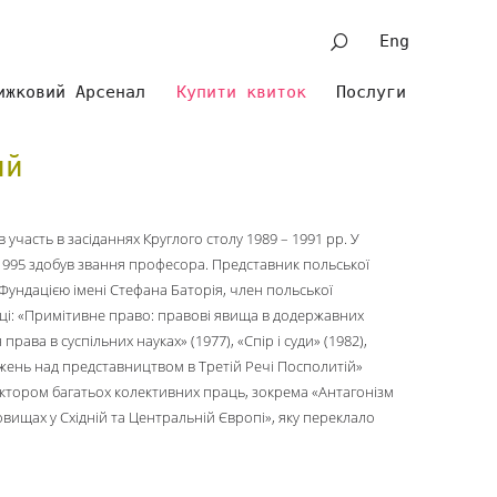
Eng
ижковий Арсенал
Купити квиток
Послуги
ий
 участь в засіданнях Круглого столу 1989 – 1991 рр. У
 1995 здобув звання професора. Представник польської
 Фундацією імені Стефана Баторія, член польської
аці: «Примітивне право: правові явища в додержавних
права в суспільних науках» (1977), «Спір і суди» (1982),
іджень над представництвом в Третій Речі Посполитій»
дактором багатьох колективних праць, зокрема «Антагонізм
вищах у Східній та Центральній Європі», яку переклало