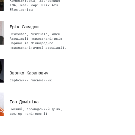
Композиторка, засновниця
ІМА, член жюрі Prix Ars
Electronica
Ерік Самаджи
Психолог, психіатр, член
Асоціації психоаналітиків
Парижа та Міжнародної
психоаналітичної асоціації.
Звонко Каранович
Сербський письменник
Іон Думініка
Вчений, громадський діяч,
доктор політології