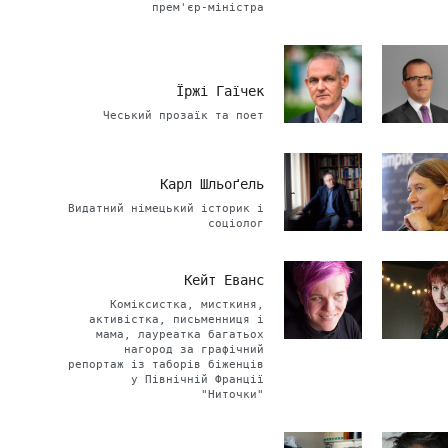
прем'єр-міністра
Їржі Гаїчек
Чеський прозаїк та поет
Карл Шльоґель
Видатний німецький історик і
соціолог
Кейт Еванс
Коміксистка, мисткиня,
активістка, письменниця і
мама, лауреатка багатьох
нагород за графічний
репортаж із таборів біженців
у Північній Франції
"Ниточки"