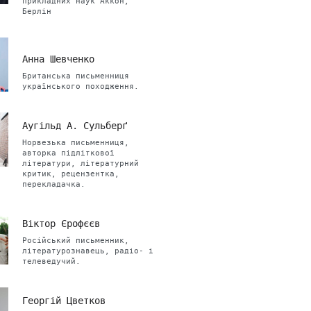
прикладних наук Аккон,
Берлін
Анна Шевченко
Британська письменниця
українського походження.
Аугільд А. Сульберґ
Норвезька письменниця,
авторка підліткової
літератури, літературний
критик, рецензентка,
перекладачка.
Віктор Єрофєєв
Російський письменник,
літературознавець, радіо- і
телеведучий.
Георгій Цветков