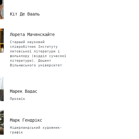
Кіт Де Вааль
Лорета Мачянскайте
Старший науковий
співробітник Інституту
литовської літератури і
фольклору (відділ сучасної
літератури). Доцент
Вільнюського університет
Марек Вадас
Прозаїк
Марк Гендрікс
Нідерландський художник-
графік