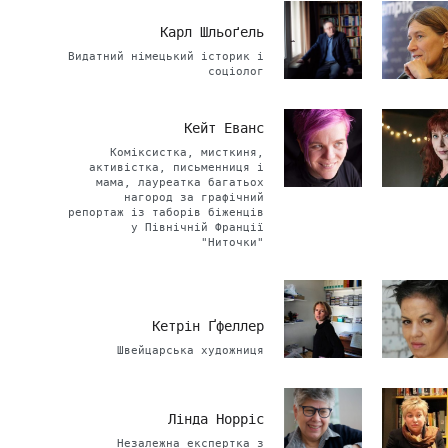
Карл Шльоґель
Видатний німецький історик і
соціолог
Кейт Еванс
Коміксистка, мисткиня,
активістка, письменниця і
мама, лауреатка багатьох
нагород за графічний
репортаж із таборів біженців
у Північній Франції
"Ниточки"
Кетрін Ґфеллер
Швейцарська художниця
Лінда Норріс
Незалежна експертка з