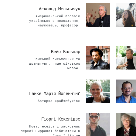
Аскольд Мельничук
Американський прозаїк
українського походження,
науковець, професор.
Вейо Бальцар
Ромський письменник та
драматург, пише фінською
мовою.
Гайке Марія Йогеннінґ
Авторка «райзебухів»
Гіоргі Кекелідзе
Поет, есеїст і засновник
першої цифрової бібліотеки в
Грузії lib.ge