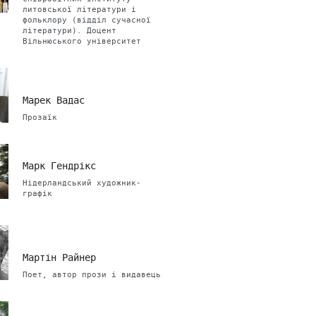
литовської літератури і
фольклору (відділ сучасної
літератури). Доцент
Вільнюського університет
Марек Вадас
Прозаїк
Марк Гендрікс
Нідерландський художник-
графік
Мартін Райнер
Поет, автор прози і видавець