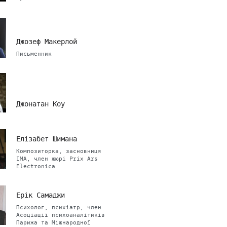
Джозеф Макерлой
Письменник
Джонатан Коу
Елізабет Шимана
Композиторка, засновниця
ІМА, член жюрі Prix Ars
Electronica
Ерік Самаджи
Психолог, психіатр, член
Асоціації психоаналітиків
Парижа та Міжнародної