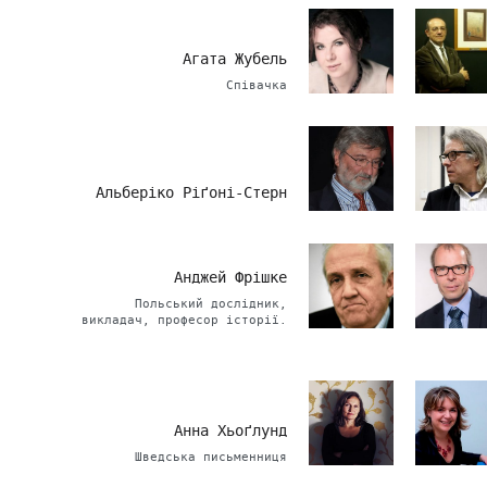
Агата Жубель
Співачка
Альберіко Ріґоні-Стерн
Анджей Фрішке
Польський дослідник,
викладач, професор історії.
Анна Хьоґлунд
Шведська письменниця