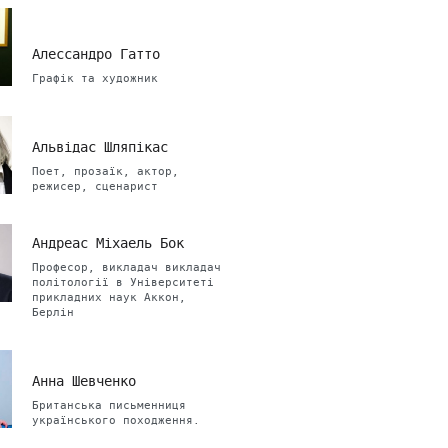
Алессандро Гатто
Графік та художник
Альвідас Шляпікас
Поет, прозаїк, актор,
режисер, сценарист
Андреас Міхаель Бок
Професор, викладач викладач
політології в Університеті
прикладних наук Аккон,
Берлін
Анна Шевченко
Британська письменниця
українського походження.