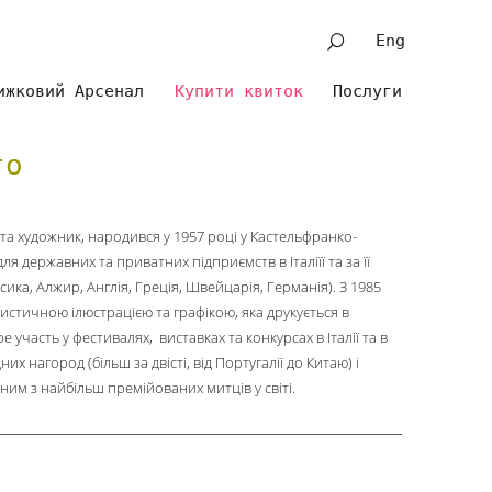
Eng
ижковий Арсенал
Купити квиток
Послуги
то
 та художник, народився у 1957 році у Кастельфранко-
я державних та приватних підприємств в Італіїї та за її
ка, Алжир, Англія, Греція, Швейцарія, Германія). З 1985
стичною ілюстрацією та графікою, яка друкується в
е участь у фестивалях, виставках та конкурсах в Італії та в
их нагород (більш за двісті, від Португалії до Китаю) і
им з найбільш премійованих митців у світі.