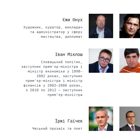
Єжи Онух
Художник, куратор, викладач
та адміністратор у сфері
мистецтва, дипломат
Іван Міклош
Словацький політик,
заступник прем'єр-міністра і
міністр економіки у 1998–
2002 роках, заступник
прем'єр-міністра і міністр
фінансів у 2002–2006 роках,
з 2010 по 2012 – заступник
прем'єр-міністра
Їржі Гаїчек
Чеський прозаїк та поет