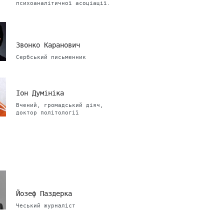
психоаналітичної асоціації.
Звонко Каранович
Сербський письменник
Іон Думініка
Вчений, громадський діяч,
доктор політології
Йозеф Паздерка
Чеський журналіст