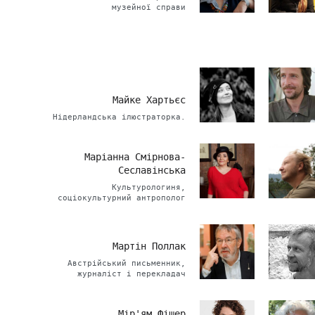
музейної справи
Майке Хартьєс
Нідерландська ілюстраторка.
Маріанна Смірнова-
Сеславінська
Культурологиня,
соціокультурний антрополог
Мартін Поллак
Австрійський письменник,
журналіст і перекладач
Мір'ям Фішер