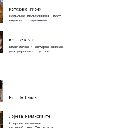
Катажина Ририх
Польська письменниця, поет,
педагог і художниця
Кет Везеріл
Оповідачка і авторка книжок
для дорослих і дітей
Кіт Де Вааль
Лорета Мачянскайте
Старший науковий
співробітник Інституту