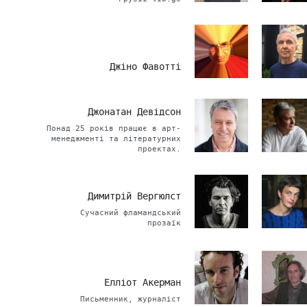
Джіно Фавотті
Джонатан Девідсон
Понад 25 років працює в арт-
менеджменті та літературних
проектах.
Димитрій Вергюлст
Сучасний фламандський
прозаїк
Елліот Акерман
Письменник, журналіст