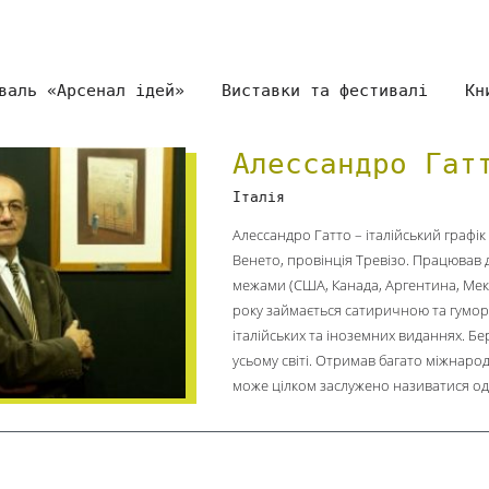
валь «Арсенал ідей»
Виставки та фестивалі
Кн
Алессандро Гат
Італія
Алессандро Гатто – італійський графік
Венето, провінція Тревізо. Працював дл
межами (США, Канада, Аргентина, Мекси
року займається сатиричною та гумори
італійських та іноземних виданнях. Бер
усьому світі. Отримав багато міжнародн
може цілком заслужено називатися одн