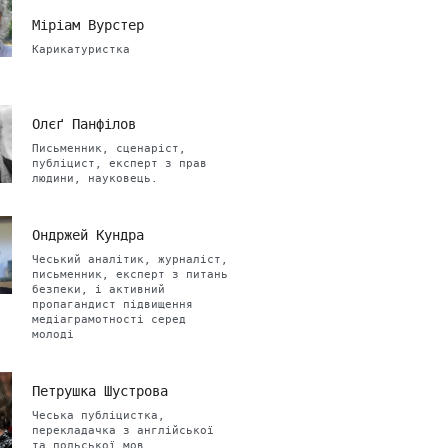
Міріам Вурстер
Карикатуристка
Олєґ Панфілов
Письменник, сценаріст,
публіцист, експерт з прав
людини, науковець.
Ондржей Кундра
Чеський аналітик, журналіст,
письменник, експерт з питань
безпеки, і активний
пропагандист підвищення
медіаграмотності серед
молоді
Петрушка Шустрова
Чеська публіцистка,
перекладачка з англійської
та польської мов