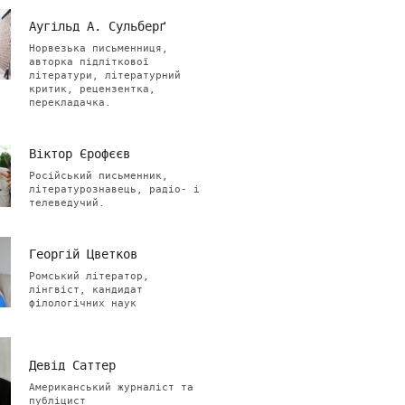
Аугільд А. Сульберґ
Норвезька письменниця,
авторка підліткової
літератури, літературний
критик, рецензентка,
перекладачка.
Віктор Єрофєєв
Російський письменник,
літературознавець, радіо- і
телеведучий.
Георгій Цветков
Ромський літератор,
лінгвіст, кандидат
філологічних наук
Девід Саттер
Американський журналіст та
публіцист