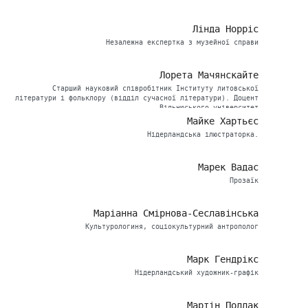
Лінда Норріс
Незалежна експертка з музейної справи
Лорета Мачянскайте
Старший науковий співробітник Інституту литовської
літератури і фольклору (відділ сучасної літератури). Доцент
Вільнюського університет
Майке Хартьєс
Нідерландська ілюстраторка.
Марек Вадас
Прозаїк
Маріанна Смірнова-Сеславінська
Культурологиня, соціокультурний антрополог
Марк Гендрікс
Нідерландський художник-графік
Мартін Поллак