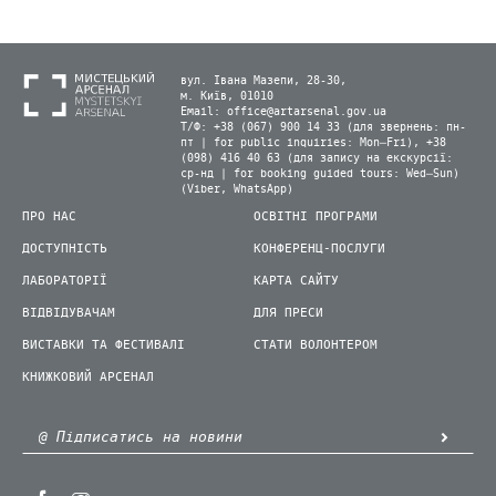
вул. Івана Мазепи, 28-30,
м. Київ, 01010
Email:
office@artarsenal.gov.ua
Т/Ф: +38 (067) 900 14 33 (для звернень: пн-
пт | for public inquiries: Mon–Fri), +38
(098) 416 40 63 (для запису на екскурсії:
ср-нд | for booking guided tours: Wed–Sun)
(Viber, WhatsApp)
ПРО НАС
ОСВІТНІ ПРОГРАМИ
ДОСТУПНІСТЬ
КОНФЕРЕНЦ-ПОСЛУГИ
ЛАБОРАТОРІЇ
КАРТА САЙТУ
ВІДВІДУВАЧАМ
ДЛЯ ПРЕСИ
ВИСТАВКИ ТА ФЕСТИВАЛІ
СТАТИ ВОЛОНТЕРОМ
КНИЖКОВИЙ АРСЕНАЛ