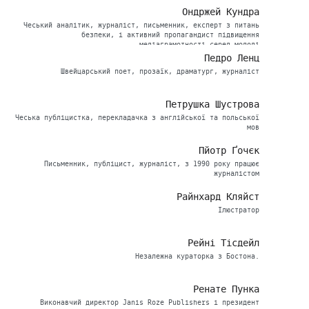
Ондржей Кундра
Чеський аналітик, журналіст, письменник, експерт з питань
безпеки, і активний пропагандист підвищення
медіаграмотності серед молоді
Педро Ленц
Швейцарський поет, прозаїк, драматург, журналіст
Петрушка Шустрова
Чеська публіцистка, перекладачка з англійської та польської
мов
Пйотр Ґочєк
Письменник, публіцист, журналіст, з 1990 року працює
журналістом
Райнхард Кляйст
Ілюстратор
Рейні Тісдейл
Незалежна кураторка з Бостона.
Ренате Пунка
Виконавчий директор Janis Roze Publishers і президент