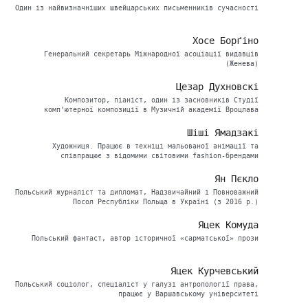
Один із найвизначніших швейцарських письменників сучасності
Хосе Борґіно
Генеральний секретарь Міжнародної асоціації видавців
(Женева)
Цезар Духновскі
Композитор, піаніст, один із засновників Студії
комп’ютерної композиції в Музичній академії Вроцлава
Шіші Ямадзакі
Художниця. Працює в техніці мальованої анімації та
співпрацює з відомими світовими fashion-брендами
Ян Пєкло
Польський журналіст та дипломат, Надзвичайний і Повноважний
Посол Республіки Польща в Україні (з 2016 р.)
Яцек Комуда
Польський фантаст, автор історичної «сарматської» прози
Яцек Курчевський
Польський соціолог, спеціаліст у галузі антропології права,
працює у Варшавському університеті