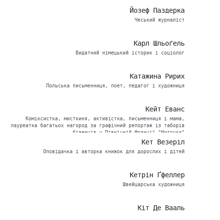
Йозеф Паздерка
Чеський журналіст
Карл Шльоґель
Видатний німецький історик і соціолог
Катажина Ририх
Польська письменниця, поет, педагог і художниця
Кейт Еванс
Коміксистка, мисткиня, активістка, письменниця і мама,
лауреатка багатьох нагород за графічний репортаж із таборів
біженців у Північній Франції "Ниточки"
Кет Везеріл
Оповідачка і авторка книжок для дорослих і дітей
Кетрін Ґфеллер
Швейцарська художниця
Кіт Де Вааль