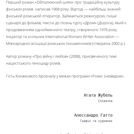
Перший роман «Обпалюючий шлях» про традиційну культуру
фінських ромів написав 1968 року. Відтоді — найбільш знаний
фінський ромський літератор. Займається режисурою, пише
сценарії до фільмів, тексти до пісень гурту «Дром» (Дорога), який є
продовженням однойменного театру, створеного 1976 року
Ініціатор та очільник International Romani Writer Association —
Міжнародної асоціації ромських письменників (створена 2002 р.).
Автор роману «Про війну і любов» (2008), присвяченого темі
нацистського геноциду ромів.
Гість Книжкового Арсеналу у межах програми «Роми: (не)відомі».
Агата Жубель
Співачка
Алессандро Гатто
Графік та художник