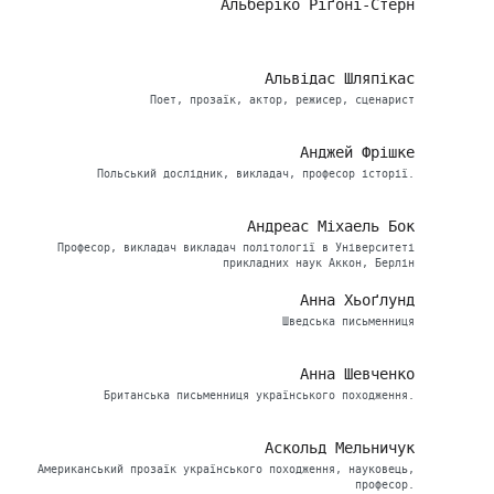
Альберіко Ріґоні-Стерн
Альвідас Шляпікас
Поет, прозаїк, актор, режисер, сценарист
Анджей Фрішке
Польський дослідник, викладач, професор історії.
Андреас Міхаель Бок
Професор, викладач викладач політології в Університеті
прикладних наук Аккон, Берлін
Анна Хьоґлунд
Шведська письменниця
Анна Шевченко
Британська письменниця українського походження.
Аскольд Мельничук
Американський прозаїк українського походження, науковець,
професор.