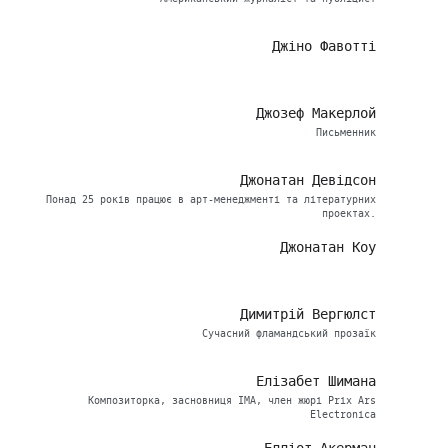
Джіно Фавотті
Джозеф Макерлой
Письменник
Джонатан Девідсон
Понад 25 років працює в арт-менеджменті та літературних
проектах.
Джонатан Коу
Димитрій Вергюлст
Сучасний фламандський прозаїк
Елізабет Шимана
Композиторка, засновниця ІМА, член жюрі Prix Ars
Electronica