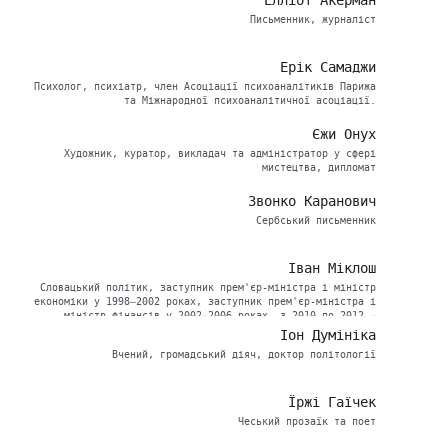
Елліот Акерман
Письменник, журналіст
Ерік Самаджи
Психолог, психіатр, член Асоціації психоаналітиків Парижа
та Міжнародної психоаналітичної асоціації.
Єжи Онух
Художник, куратор, викладач та адміністратор у сфері
мистецтва, дипломат
Звонко Каранович
Сербський письменник
Іван Міклош
Словацький політик, заступник прем'єр-міністра і міністр
економіки у 1998–2002 роках, заступник прем'єр-міністра і
міністр фінансів у 2002–2006 роках, з 2010 по 2012 –
заступник прем'єр-міністра
Іон Думініка
Вчений, громадський діяч, доктор політології
Їржі Гаїчек
Чеський прозаїк та поет