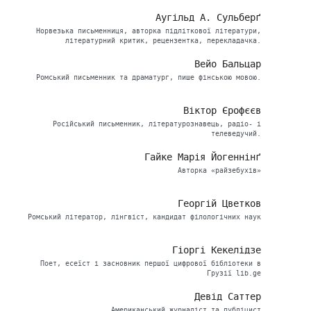
Аугільд А. Сульберґ
Норвезька письменниця, авторка підліткової літератури,
літературний критик, рецензентка, перекладачка.
Вейо Бальцар
Ромський письменник та драматург, пише фінською мовою.
Віктор Єрофєєв
Російський письменник, літературознавець, радіо- і
телеведучий.
Гайке Марія Йогеннінґ
Авторка «райзебухів»
Георгій Цветков
Ромський літератор, лінгвіст, кандидат філологічних наук
Гіоргі Кекелідзе
Поет, есеїст і засновник першої цифрової бібліотеки в
Грузії lib.ge
Девід Саттер
Американський журналіст та публіцист