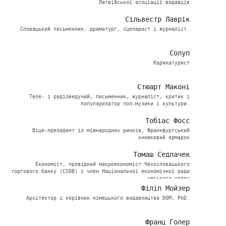
Латвійської асоціації видавців
Сільвестр Лаврік
Словацький письменник, драматург, сценарист і журналіст.
Солуп
Карикатурист
Стюарт Маконі
Теле- і радіоведучий, письменник, журналіст, критик і
популяризатор поп-музики і культури.
Тобіас Фосс
Віце-президент із міжнародних ринків, Франкфуртський
книжковий ярмарок
Томаш Седлачек
Економіст, провідний макроекономіст Чехословацького
торгового банку (CSOB) і член Національної економічної ради
чеського уряду
Філіп Мойзер
Архітектор і керівник німецького видавництва DOM, PhD.
Франц Голер