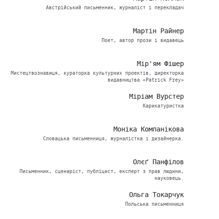
Австрійський письменник, журналіст і перекладач
Мартін Райнер
Поет, автор прози і видавець
Мір'ям Фішер
Мистецтвознавиця, кураторка культурних проектів, директорка
видавництва «Patrick Frey»
Міріам Вурстер
Карикатуристка
Моніка Компанікова
Словацька письменниця, журналістка і дизайнерка.
Олєґ Панфілов
Письменник, сценаріст, публіцист, експерт з прав людини,
науковець.
Ольга Токарчук
Польська письменниця