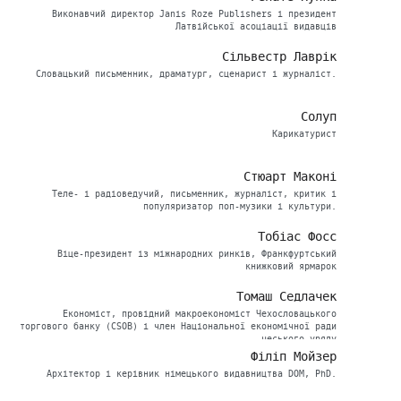
Виконавчий директор Janis Roze Publishers і президент
Латвійської асоціації видавців
Сільвестр Лаврік
Словацький письменник, драматург, сценарист і журналіст.
Солуп
Карикатурист
Стюарт Маконі
Теле- і радіоведучий, письменник, журналіст, критик і
популяризатор поп-музики і культури.
Тобіас Фосс
Віце-президент із міжнародних ринків, Франкфуртський
книжковий ярмарок
Томаш Седлачек
Економіст, провідний макроекономіст Чехословацького
торгового банку (CSOB) і член Національної економічної ради
чеського уряду
Філіп Мойзер
Архітектор і керівник німецького видавництва DOM, PhD.