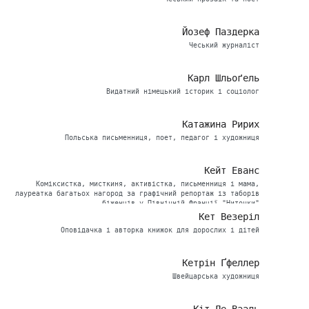
Йозеф Паздерка
Чеський журналіст
Карл Шльоґель
Видатний німецький історик і соціолог
Катажина Ририх
Польська письменниця, поет, педагог і художниця
Кейт Еванс
Коміксистка, мисткиня, активістка, письменниця і мама,
лауреатка багатьох нагород за графічний репортаж із таборів
біженців у Північній Франції "Ниточки"
Кет Везеріл
Оповідачка і авторка книжок для дорослих і дітей
Кетрін Ґфеллер
Швейцарська художниця