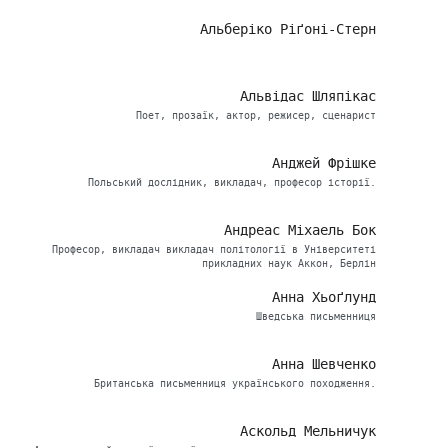
Альберіко Ріґоні-Стерн
Альвідас Шляпікас
Поет, прозаїк, актор, режисер, сценарист
Анджей Фрішке
Польський дослідник, викладач, професор історії.
Андреас Міхаель Бок
Професор, викладач викладач політології в Університеті
прикладних наук Аккон, Берлін
Анна Хьоґлунд
Шведська письменниця
Анна Шевченко
Британська письменниця українського походження.
Аскольд Мельничук