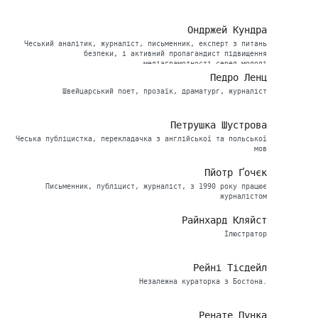
Ондржей Кундра
Чеський аналітик, журналіст, письменник, експерт з питань
безпеки, і активний пропагандист підвищення
медіаграмотності серед молоді
Педро Ленц
Швейцарський поет, прозаїк, драматург, журналіст
Петрушка Шустрова
Чеська публіцистка, перекладачка з англійської та польської
мов
Пйотр Ґочєк
Письменник, публіцист, журналіст, з 1990 року працює
журналістом
Райнхард Кляйст
Ілюстратор
Рейні Тісдейл
Незалежна кураторка з Бостона.
Ренате Пунка