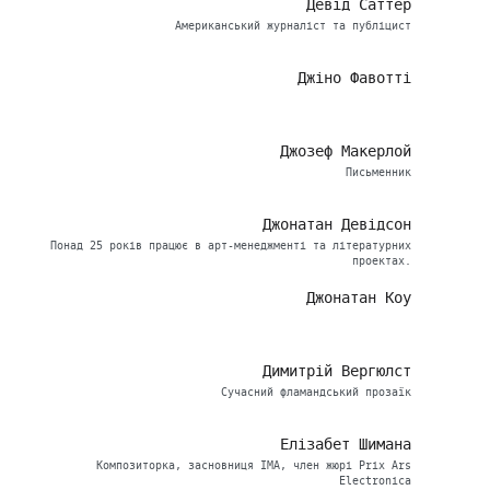
Девід Саттер
Американський журналіст та публіцист
Джіно Фавотті
Джозеф Макерлой
Письменник
Джонатан Девідсон
Понад 25 років працює в арт-менеджменті та літературних
проектах.
Джонатан Коу
Димитрій Вергюлст
Сучасний фламандський прозаїк
Елізабет Шимана
Композиторка, засновниця ІМА, член жюрі Prix Ars
Electronica