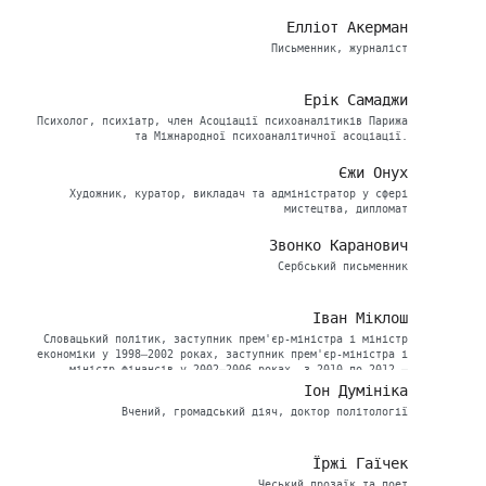
Елліот Акерман
Письменник, журналіст
Ерік Самаджи
Психолог, психіатр, член Асоціації психоаналітиків Парижа
та Міжнародної психоаналітичної асоціації.
Єжи Онух
Художник, куратор, викладач та адміністратор у сфері
мистецтва, дипломат
Звонко Каранович
Сербський письменник
Іван Міклош
Словацький політик, заступник прем'єр-міністра і міністр
економіки у 1998–2002 роках, заступник прем'єр-міністра і
міністр фінансів у 2002–2006 роках, з 2010 по 2012 –
заступник прем'єр-міністра
Іон Думініка
Вчений, громадський діяч, доктор політології
Їржі Гаїчек
Чеський прозаїк та поет