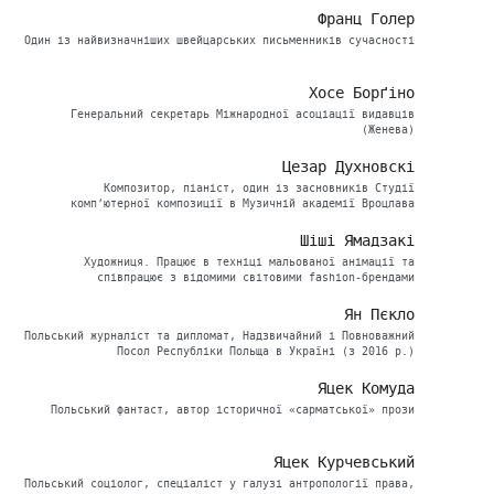
Франц Голер
Один із найвизначніших швейцарських письменників сучасності
Хосе Борґіно
Генеральний секретарь Міжнародної асоціації видавців
(Женева)
Цезар Духновскі
Композитор, піаніст, один із засновників Студії
комп’ютерної композиції в Музичній академії Вроцлава
Шіші Ямадзакі
Художниця. Працює в техніці мальованої анімації та
співпрацює з відомими світовими fashion-брендами
Ян Пєкло
Польський журналіст та дипломат, Надзвичайний і Повноважний
Посол Республіки Польща в Україні (з 2016 р.)
Яцек Комуда
Польський фантаст, автор історичної «сарматської» прози
Яцек Курчевський
Польський соціолог, спеціаліст у галузі антропології права,