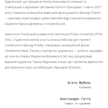
Художниця, що працює в техніці мальованої анімації та
співпрацює з відомими світовими fashion-брендами. У квітні 2017
року створила анімаційне відео для французького бренду Chanel
— рекламу нової моделі сумки Gabrielle Bag із всесвітньовідомою
моделлю Карою Делевінь у головній ролі.
Закінчила Токійський університет мистецтв (Tokyo University of the
Arts). Студенткою взяла участь в масштабному арт-проекті
італійського бренду Prada, створивши анімаційний фільм
Handsome Mask. Також у портфоліо художниці — робота над відео
до синглу співака Фаррелла Вільямса It Girl, яку продюсував
відомий художник Такаші Муракамі, кілька арт-проектів, відеокліпи
для музичних груп, колаборація з брендом Shiseido.
Агата Жубель
Співачка
Алессандро Гатто
Графік та художник