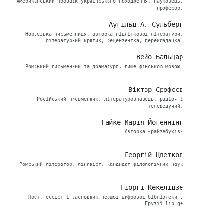
Американський прозаїк українського походження, науковець,
професор.
Аугільд А. Сульберґ
Норвезька письменниця, авторка підліткової літератури,
літературний критик, рецензентка, перекладачка.
Вейо Бальцар
Ромський письменник та драматург, пише фінською мовою.
Віктор Єрофєєв
Російський письменник, літературознавець, радіо- і
телеведучий.
Гайке Марія Йогеннінґ
Авторка «райзебухів»
Георгій Цветков
Ромський літератор, лінгвіст, кандидат філологічних наук
Гіоргі Кекелідзе
Поет, есеїст і засновник першої цифрової бібліотеки в
Грузії lib.ge