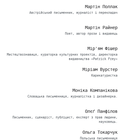
Мартін Поллак
Австрійський письменник, журналіст і перекладач
Мартін Райнер
Поет, автор прози і видавець
Мір'ям Фішер
Мистецтвознавиця, кураторка культурних проектів, директорка
видавництва «Patrick Frey»
Міріам Вурстер
Карикатуристка
Моніка Компанікова
Словацька письменниця, журналістка і дизайнерка.
Олєґ Панфілов
Письменник, сценаріст, публіцист, експерт з прав людини,
науковець.
Ольга Токарчук
Польська письменниця