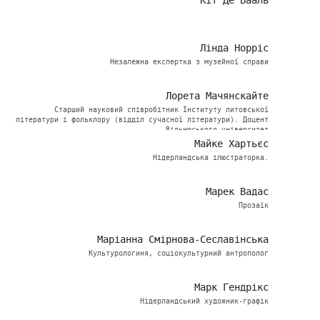
Кіт Де Вааль
Лінда Норріс
Незалежна експертка з музейної справи
Лорета Мачянскайте
Старший науковий співробітник Інституту литовської
літератури і фольклору (відділ сучасної літератури). Доцент
Вільнюського університет
Майке Хартьєс
Нідерландська ілюстраторка.
Марек Вадас
Прозаїк
Маріанна Смірнова-Сеславінська
Культурологиня, соціокультурний антрополог
Марк Гендрікс
Нідерландський художник-графік