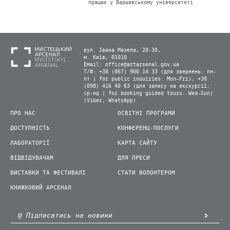
працює у Варшавському університеті
вул. Івана Мазепи, 28-30,
м. Київ, 01010
Email:
office@artarsenal.gov.ua
Т/Ф: +38 (067) 900 14 33 (для звернень: пн-
пт | for public inquiries: Mon–Fri), +38
(098) 416 40 63 (для запису на екскурсії:
ср-нд | for booking guided tours: Wed–Sun)
(Viber, WhatsApp)
ПРО НАС
ОСВІТНІ ПРОГРАМИ
ДОСТУПНІСТЬ
КОНФЕРЕНЦ-ПОСЛУГИ
ЛАБОРАТОРІЇ
КАРТА САЙТУ
ВІДВІДУВАЧАМ
ДЛЯ ПРЕСИ
ВИСТАВКИ ТА ФЕСТИВАЛІ
СТАТИ ВОЛОНТЕРОМ
КНИЖКОВИЙ АРСЕНАЛ