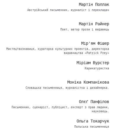
Мартін Поллак
Австрійський письменник, журналіст і перекладач
Мартін Райнер
Поет, автор прози і видавець
Мір'ям Фішер
Мистецтвознавиця, кураторка культурних проектів, директорка
видавництва «Patrick Frey»
Міріам Вурстер
Карикатуристка
Моніка Компанікова
Словацька письменниця, журналістка і дизайнерка.
Олєґ Панфілов
Письменник, сценаріст, публіцист, експерт з прав людини,
науковець.
Ольга Токарчук
Польська письменниця