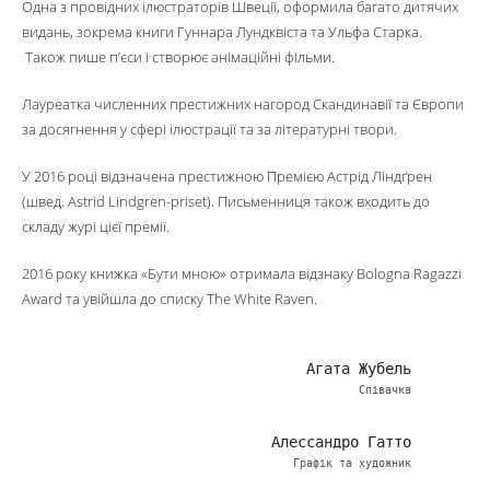
Одна з провідних ілюстраторів Швеції, оформила багато дитячих
видань, зокрема книги Гуннара Лундквіста та Ульфа Старка.
Також пише п’єси і створює анімаційні фільми.
Лауреатка численних престижних нагород Скандинавії та Європи
за досягнення у сфері ілюстрації та за літературні твори.
У 2016 році відзначена престижною Премією Астрід Ліндґрен
(швед. Astrid Lindgren-priset). Письменниця також входить до
складу журі цієї премії.
2016 року книжка «Бути мною» отримала відзнаку Bologna Ragazzi
Award та увійшла до списку The White Raven.
Агата Жубель
Співачка
Алессандро Гатто
Графік та художник