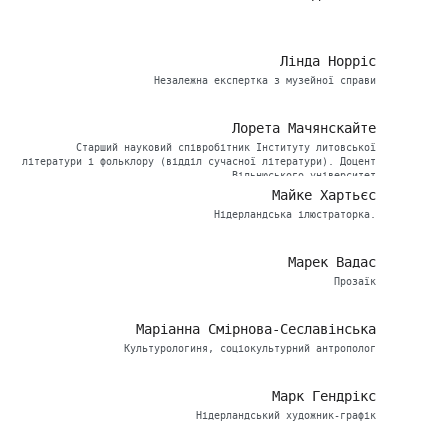
Лінда Норріс
Незалежна експертка з музейної справи
Лорета Мачянскайте
Старший науковий співробітник Інституту литовської
літератури і фольклору (відділ сучасної літератури). Доцент
Вільнюського університет
Майке Хартьєс
Нідерландська ілюстраторка.
Марек Вадас
Прозаїк
Маріанна Смірнова-Сеславінська
Культурологиня, соціокультурний антрополог
Марк Гендрікс
Нідерландський художник-графік