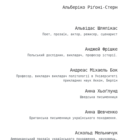
Альберіко Ріґоні-Стерн
Альвідас Шляпікас
Поет, прозаїк, актор, режисер, сценарист
Анджей Фрішке
Польський дослідник, викладач, професор історії.
Андреас Міхаель Бок
Професор, викладач викладач політології в Університеті
прикладних наук Аккон, Берлін
Анна Хьоґлунд
Шведська письменниця
Анна Шевченко
Британська письменниця українського походження.
Аскольд Мельничук
Американський прозаїк українського походження, науковець,