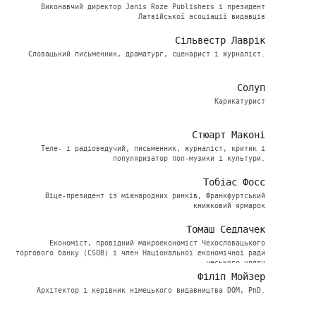
Виконавчий директор Janis Roze Publishers і президент
Латвійської асоціації видавців
Сільвестр Лаврік
Словацький письменник, драматург, сценарист і журналіст.
Солуп
Карикатурист
Стюарт Маконі
Теле- і радіоведучий, письменник, журналіст, критик і
популяризатор поп-музики і культури.
Тобіас Фосс
Віце-президент із міжнародних ринків, Франкфуртський
книжковий ярмарок
Томаш Седлачек
Економіст, провідний макроекономіст Чехословацького
торгового банку (CSOB) і член Національної економічної ради
чеського уряду
Філіп Мойзер
Архітектор і керівник німецького видавництва DOM, PhD.