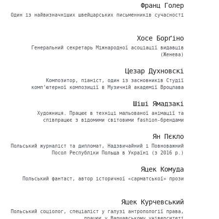
Франц Голер
Один із найвизначніших швейцарських письменників сучасності
Хосе Борґіно
Генеральний секретарь Міжнародної асоціації видавців
(Женева)
Цезар Духновскі
Композитор, піаніст, один із засновників Студії
комп’ютерної композиції в Музичній академії Вроцлава
Шіші Ямадзакі
Художниця. Працює в техніці мальованої анімації та
співпрацює з відомими світовими fashion-брендами
Ян Пєкло
Польський журналіст та дипломат, Надзвичайний і Повноважний
Посол Республіки Польща в Україні (з 2016 р.)
Яцек Комуда
Польський фантаст, автор історичної «сарматської» прози
Яцек Курчевський
Польський соціолог, спеціаліст у галузі антропології права,
працює у Варшавському університеті