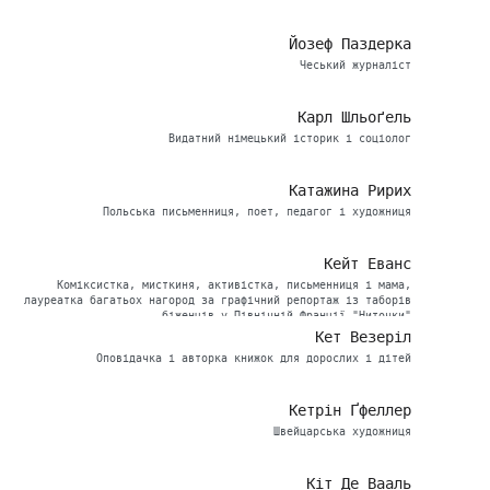
Йозеф Паздерка
Чеський журналіст
Карл Шльоґель
Видатний німецький історик і соціолог
Катажина Ририх
Польська письменниця, поет, педагог і художниця
Кейт Еванс
Коміксистка, мисткиня, активістка, письменниця і мама,
лауреатка багатьох нагород за графічний репортаж із таборів
біженців у Північній Франції "Ниточки"
Кет Везеріл
Оповідачка і авторка книжок для дорослих і дітей
Кетрін Ґфеллер
Швейцарська художниця
Кіт Де Вааль