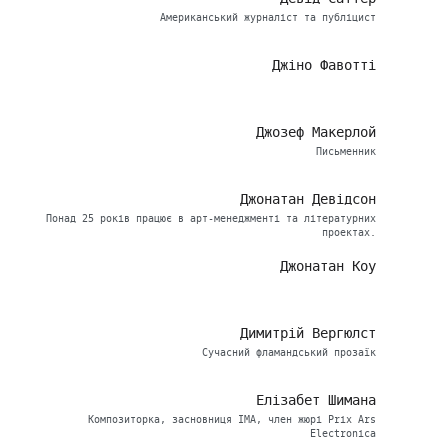
Американський журналіст та публіцист
Джіно Фавотті
Джозеф Макерлой
Письменник
Джонатан Девідсон
Понад 25 років працює в арт-менеджменті та літературних
проектах.
Джонатан Коу
Димитрій Вергюлст
Сучасний фламандський прозаїк
Елізабет Шимана
Композиторка, засновниця ІМА, член жюрі Prix Ars
Electronica