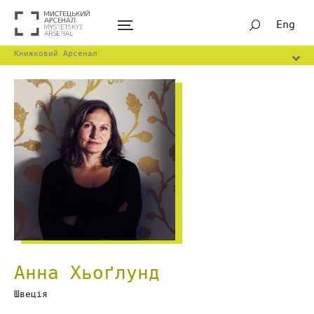
Eng
Книжковий Арсенал
Анна Хьоґлунд
Швеція