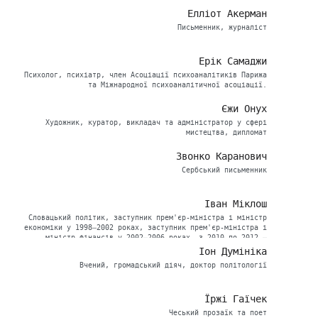
Елліот Акерман
Письменник, журналіст
Ерік Самаджи
Психолог, психіатр, член Асоціації психоаналітиків Парижа
та Міжнародної психоаналітичної асоціації.
Єжи Онух
Художник, куратор, викладач та адміністратор у сфері
мистецтва, дипломат
Звонко Каранович
Сербський письменник
Іван Міклош
Словацький політик, заступник прем'єр-міністра і міністр
економіки у 1998–2002 роках, заступник прем'єр-міністра і
міністр фінансів у 2002–2006 роках, з 2010 по 2012 –
заступник прем'єр-міністра
Іон Думініка
Вчений, громадський діяч, доктор політології
Їржі Гаїчек
Чеський прозаїк та поет