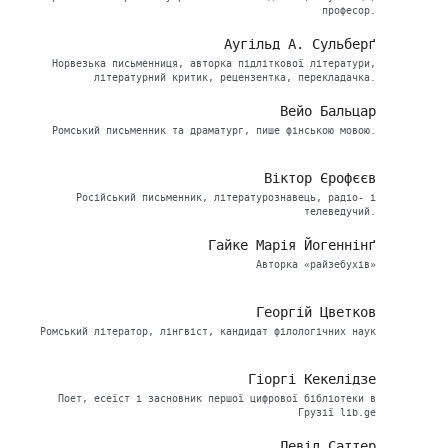
професор.
Аугільд А. Сульберґ
Норвезька письменниця, авторка підліткової літератури,
літературний критик, рецензентка, перекладачка.
Вейо Бальцар
Ромський письменник та драматург, пише фінською мовою.
Віктор Єрофєєв
Російський письменник, літературознавець, радіо- і
телеведучий.
Гайке Марія Йогеннінґ
Авторка «райзебухів»
Георгій Цветков
Ромський літератор, лінгвіст, кандидат філологічних наук
Гіоргі Кекелідзе
Поет, есеїст і засновник першої цифрової бібліотеки в
Грузії lib.ge
Девід Саттер