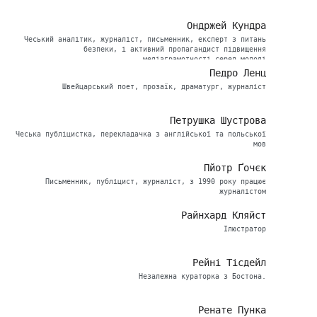
Ондржей Кундра
Чеський аналітик, журналіст, письменник, експерт з питань
безпеки, і активний пропагандист підвищення
медіаграмотності серед молоді
Педро Ленц
Швейцарський поет, прозаїк, драматург, журналіст
Петрушка Шустрова
Чеська публіцистка, перекладачка з англійської та польської
мов
Пйотр Ґочєк
Письменник, публіцист, журналіст, з 1990 року працює
журналістом
Райнхард Кляйст
Ілюстратор
Рейні Тісдейл
Незалежна кураторка з Бостона.
Ренате Пунка