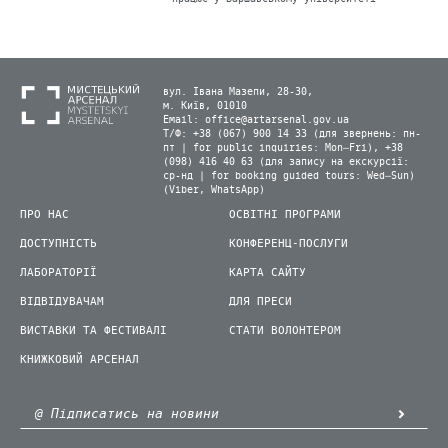
вул. Івана Мазепи, 28-30,
м. Київ, 01010
Email:
office@artarsenal.gov.ua
Т/Ф: +38 (067) 900 14 33 (для звернень: пн-
пт | for public inquiries: Mon–Fri), +38
(098) 416 40 63 (для запису на екскурсії:
ср-нд | for booking guided tours: Wed–Sun)
(Viber, WhatsApp)
ПРО НАС
ОСВІТНІ ПРОГРАМИ
ДОСТУПНІСТЬ
КОНФЕРЕНЦ-ПОСЛУГИ
ЛАБОРАТОРІЇ
КАРТА САЙТУ
ВІДВІДУВАЧАМ
ДЛЯ ПРЕСИ
ВИСТАВКИ ТА ФЕСТИВАЛІ
СТАТИ ВОЛОНТЕРОМ
КНИЖКОВИЙ АРСЕНАЛ