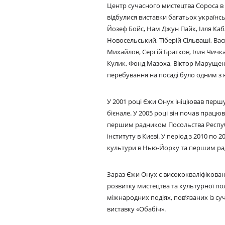
Центр сучасного мистецтва Сороса в К
відбулися виставки багатьох українсь
Йозеф Бойс, Нам Джун Пайк, Ілля Каб
Новосельський, Тіберій Сільваші, Вас
Михайлов, Сергій Братков, Ілля Чичк
Кулик, Фонд Мазоха, Віктор Марущенко
перебування на посаді було одним з 
У 2001 році Єжи Онух ініціював перш
бієнале. У 2005 році він почав працю
першим радником Посольства Респуб
інституту в Києві. У період з 2010 п
культури в Нью-Йорку та першим ра
Зараз Єжи Онух є висококваліфікован
розвитку мистецтва та культурної п
міжнародних подіях, пов’язаних із с
виставку «Обабіч».