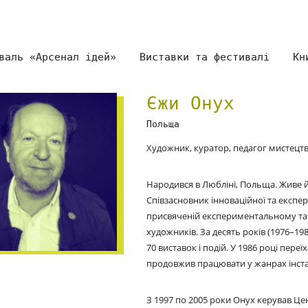
валь «Арсенал ідей»
Виставки та фестивалі
Кн
Єжи Онух
Польща
Художник, куратор, педагог мистецтв
Народився в Любліні, Польща. Живе й 
Співзасновник інноваційної та експе
присвяченій експериментальному та 
художників. За десять років (1976–19
70 виставок і подій. У 1986 році пере
продовжив працювати у жанрах інстал
З 1997 по 2005 роки Онух керував Це