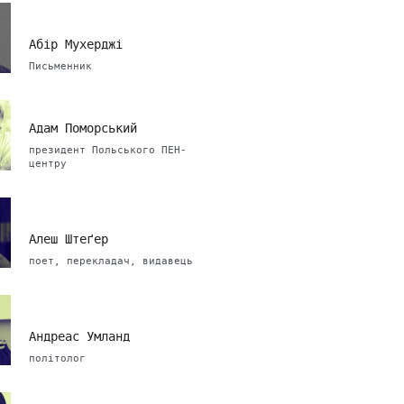
Абір Мухерджі
Письменник
Адам Поморський
президент Польського ПЕН-
центру
Алеш Штеґер
поет, перекладач, видавець
Андреас Умланд
політолог