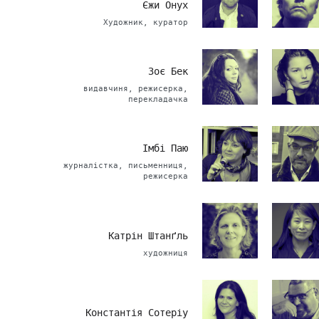
Єжи Онух
Художник, куратор
Зоє Бек
видавчиня, режисерка,
перекладачка
Імбі Паю
журналістка, письменниця,
режисерка
Катрін Штанґль
художниця
Константія Сотеріу