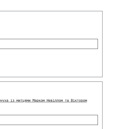
Онуха із митцями Марком Невіллом та Віктором