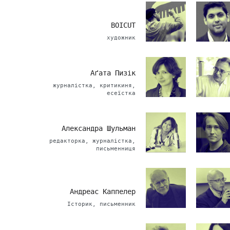
BOICUT
художник
Аґата Пизік
журналістка, критикиня,
есеїстка
Александра Шульман
редакторка, журналістка,
письменниця
Андреас Каппелер
Історик, письменник