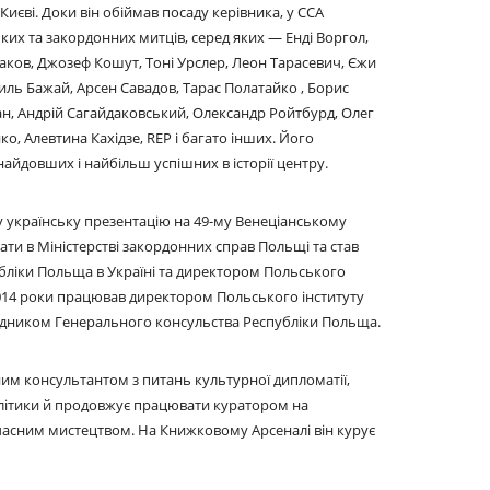
иєві. Доки він обіймав посаду керівника, у ССА
ких та закордонних митців, серед яких — Енді Воргол,
аков, Джозеф Кошут, Тоні Урслер, Леон Тарасевич, Єжи
иль Бажай, Арсен Савадов, Тарас Полатайко , Борис
ан, Андрій Сагайдаковський, Олександр Ройтбурд, Олег
, Алевтина Кахідзе, REP і багато інших. Його
найдовших і найбільш успішних в історії центру.
у українську презентацію на 49-му Венеціанському
вати в Міністерстві закордонних справ Польщі та став
ліки Польща в Україні та директором Польського
о 2014 роки працював директором Польського інституту
дником Генерального консульства Республіки Польща.
им консультантом з питань культурної дипломатії,
олітики й продовжує працювати куратором на
учасним мистецтвом. На Книжковому Арсеналі він курує