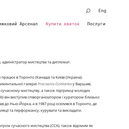
Eng
ижковий Арсенал
Купити квиток
Послуги
, адміністратор мистецтва та дипломат.
працює в Торонто (Канада) та Києві (Україна).
риментальної галереї
Pracownia Dziekanka
у Варшаві,
сучасному мистецтву, а також підтримці молодих
86) він виступив співорганізатором і куратором близько
їхав до Нью-Йорка, а в 1987 році оселився в Торонто, де
яції та перформансу, курувати та викладати.
нтром сучасного мистецтва (CCA), також відомим як