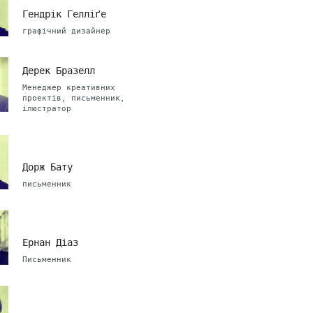
Гендрік Гелліґе
графічний дизайнер
Дерек Бразелл
Менеджер креативних
проектів, письменник,
ілюстратор
Дорж Бату
письменник
Ернан Діаз
Письменник