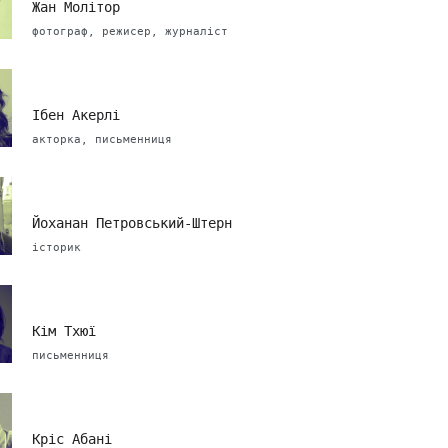
Жан Молітор
фотограф, режисер, журналіст
Ібен Акерлі
акторка, письменниця
Йоханан Петровський-Штерн
історик
Кім Тхюї
письменниця
Кріс Абані