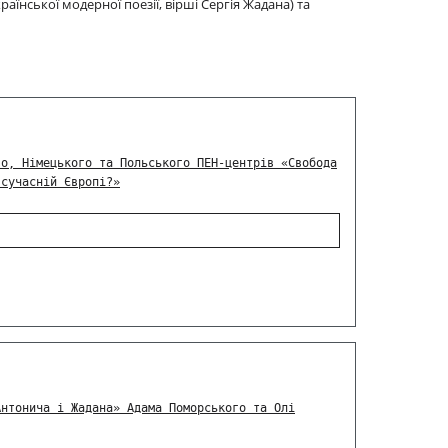
країнської модерної поезії, вірші Сергія Жадана) та
го, Німецького та Польського ПЕН-центрів «Свобода
 сучасній Європі?»
Антонича і Жадана» Адама Поморського та Олі