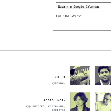
Додати в Google Calendar
Зал «Екслібрис»
BOICUT
художник
Аґата Пизік
журналістка, критикиня,
есеїстка