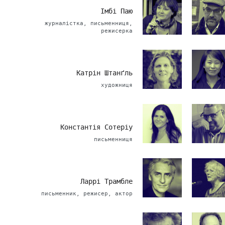
Імбі Паю
журналістка, письменниця,
режисерка
Катрін Штанґль
художниця
Константія Сотеріу
письменниця
Ларрі Трамбле
письменник, режисер, актор