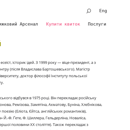
Eng
ижковий Арсенал
Купити квиток
Послуги
й
еїст, історик ідей. З 1999 року — віце-президент, а з
нтру (після Владислава Бартошевського). Магістр
іверситету, доктор філософії Інституту польської
у.
ого відбувся в 1975 році. Він перекладає російську
онова, Ремізова, Замятіна, Ахматову, Буніна, Хлєбнікова,
оезію (Еліота, Єйтса, англійських романтиків),
а» Й.-Ф. Ґете, Ф. Шиллера, Гельдерліна, Новаліса,
першої половини ХХ століття). Також перекладає з