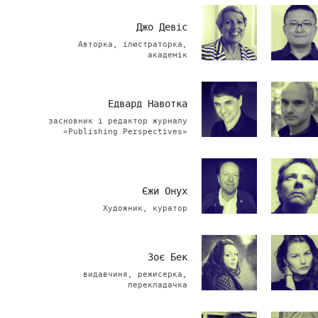
Джо Девіс
Авторка, ілюстраторка,
академік
Едвард Навотка
засновник і редактор журналу
«Publishing Perspectives»
Єжи Онух
Художник, куратор
Зоє Бек
видавчиня, режисерка,
перекладачка