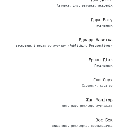
Авторка, ілюстраторка, академік
Дорж Бату
письменник
Едвард Навотка
засновник і редактор журналу «Publishing Perspectives»
Ернан Діаз
Письменник
Єжи Онух
Художник, куратор
Жан Молітор
фотограф, режисер, журналіст
Зоє Бек
видавчиня, режисерка, перекладачка