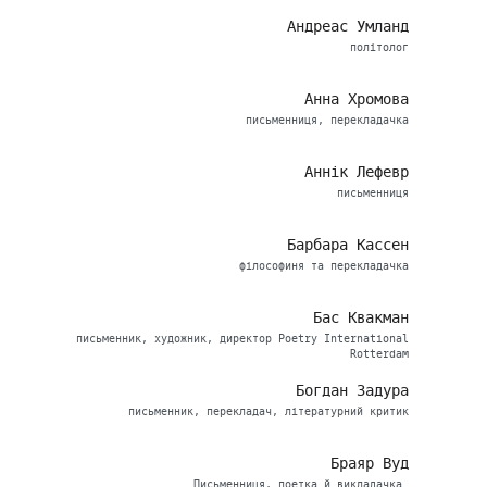
Андреас Умланд
політолог
Анна Хромова
письменниця, перекладачка
Аннік Лефевр
письменниця
Барбара Кассен
філософиня та перекладачка
Бас Квакман
письменник, художник, директор Poetry International
Rotterdam
Богдан Задура
письменник, перекладач, літературний критик
Браяр Вуд
Письменниця, поетка й викладачка.