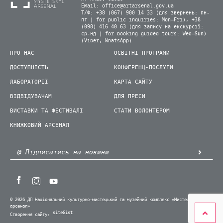
Email:
office@artarsenal.gov.ua
Т/Ф: +38 (067) 900 14 33 (для звернень: пн-
пт | for public inquiries: Mon–Fri), +38
(098) 416 40 63 (для запису на екскурсії:
ср-нд | for booking guided tours: Wed–Sun)
(Viber, WhatsApp)
ПРО НАС
ОСВІТНІ ПРОГРАМИ
ДОСТУПНІСТЬ
КОНФЕРЕНЦ-ПОСЛУГИ
ЛАБОРАТОРІЇ
КАРТА САЙТУ
ВІДВІДУВАЧАМ
ДЛЯ ПРЕСИ
ВИСТАВКИ ТА ФЕСТИВАЛІ
СТАТИ ВОЛОНТЕРОМ
КНИЖКОВИЙ АРСЕНАЛ
© 2026 ДП Національний культурно-мистецький та музейний комплекс «Мистецький
арсенал»
siteGist
Створення сайту: