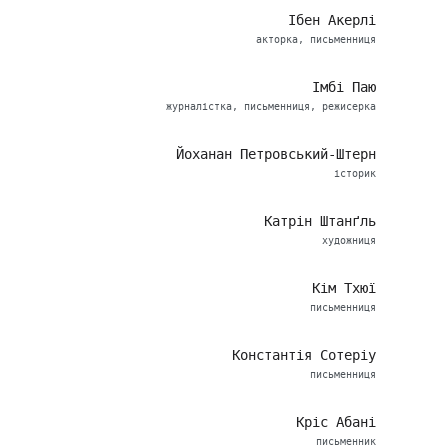
Ібен Акерлі
акторка, письменниця
Імбі Паю
журналістка, письменниця, режисерка
Йоханан Петровський-Штерн
історик
Катрін Штанґль
художниця
Кім Тхюї
письменниця
Константія Сотеріу
письменниця
Кріс Абані
письменник