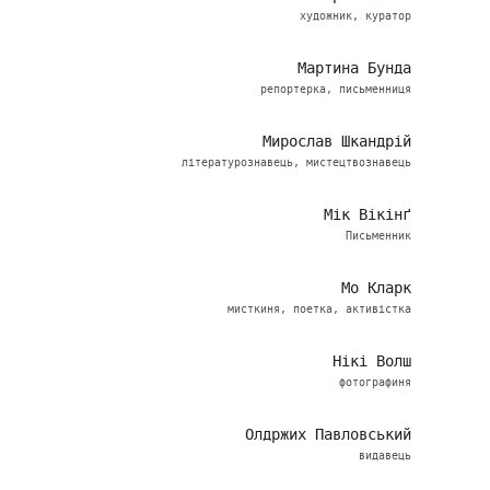
художник, куратор
Мартина Бунда
репортерка, письменниця
Мирослав Шкандрій
літературознавець, мистецтвознавець
Мік Вікінґ
Письменник
Мо Кларк
мисткиня, поетка, активістка
Нікі Волш
фотографиня
Олдржих Павловський
видавець