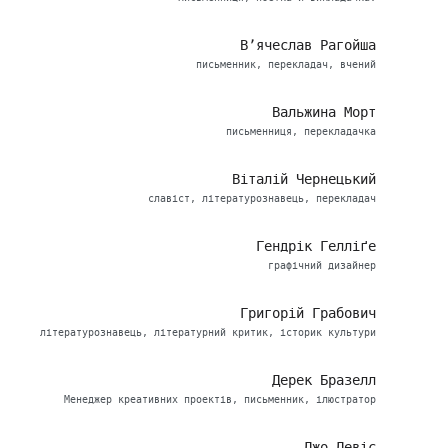
В’ячеслав Рагойша
письменник, перекладач, вчений
Вальжина Морт
письменниця, перекладачка
Віталій Чернецький
славіст, літературознавець, перекладач
Гендрік Гелліґе
графічний дизайнер
Григорій Грабович
літературознавець, літературний критик, історик культури
Дерек Бразелл
Менеджер креативних проектів, письменник, ілюстратор
Джо Девіс