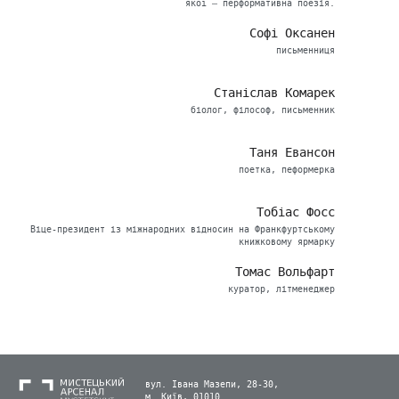
якої — перформативна поезія.
Софі Оксанен
письменниця
Станіслав Комарек
біолог, філософ, письменник
Таня Евансон
поетка, пеформерка
Тобіас Фосс
Віце-президент із міжнародних відносин на Франкфуртському
книжковому ярмарку
Томас Вольфарт
куратор, літменеджер
вул. Івана Мазепи, 28-30,
м. Київ, 01010