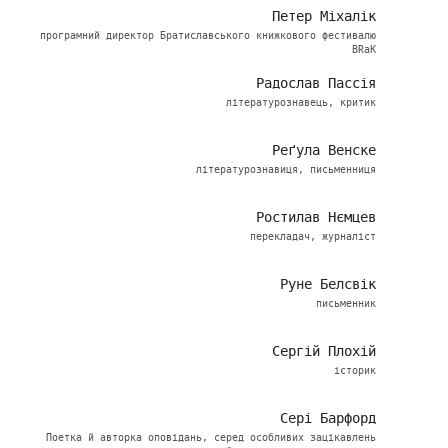
Петер Міхалік
програмний директор Братиславського книжкового фестивалю
BRaK
Радослав Пассія
літературознавець, критик
Реґула Венске
літературознавиця, письменниця
Ростилав Нємцев
перекладач, журналіст
Руне Белсвік
письменник
Сергій Плохій
історик
Сері Барфорд
Поетка й авторка оповідань, серед особливих зацікавлень