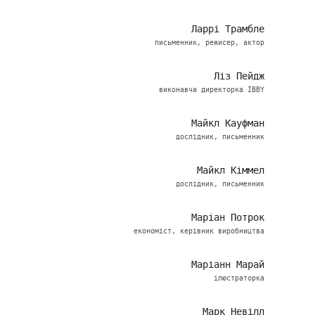
Ларрі Трамбле
письменник, режисер, актор
Ліз Пейдж
виконавча директорка IBBY
Майкл Кауфман
дослідник, письменник
Майкл Кіммел
дослідник, письменник
Маріан Потрок
економіст, керівник виробництва
Маріанн Марай
ілюстраторка
Марк Невілл