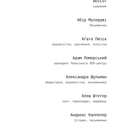
BOICUT
художник
Абір Мухерджі
Письменник
Аґата Пизік
журналістка, критикиня, есеїстка
Адам Поморський
президент Польського ПЕН-центру
Александра Шульман
редакторка, журналістка, письменниця
Алеш Штеґер
поет, перекладач, видавець
Андреас Каппелер
Історик, письменник