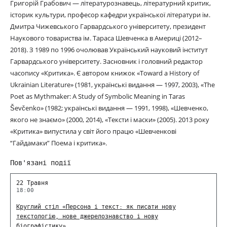
Григорій Грабович — літературознавець, літературний критик,
історик культури, професор кафедри української літератури ім.
Дмитра Чижевського Гарвардського університету, президент
Наукового товариства ім. Тараса Шевченка в Америці (2012–
2018). З 1989 по 1996 очолював Український науковий інститут
Гарвардського університету. Засновник і головний редактор
часопису «Критика». Є автором книжок «Toward a History of
Ukrainian Literature» (1981, українські видання — 1997, 2003), «The
Poet as Mythmaker: A Study of Symbolic Meaning in Taras
Ševčenko» (1982; українські видання — 1991, 1998), «Шевченко,
якого не знаємо» (2000, 2014), «Тексти і маски» (2005). 2013 року
«Критика» випустила у світ його працю «Шевченкові
“Гайдамаки” Поема і критика».
Пов'язані події
22 Травня
18:00
Круглий стіл «Персона і текст: як писати нову
текстологію, нове джерелознавство і нову
біографістику»