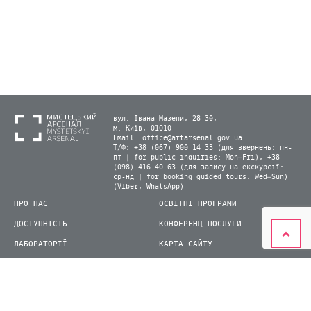
вул. Івана Мазепи, 28-30,
м. Київ, 01010
Email:
office@artarsenal.gov.ua
Т/Ф: +38 (067) 900 14 33 (для звернень: пн-
пт | for public inquiries: Mon–Fri), +38
(098) 416 40 63 (для запису на екскурсії:
ср-нд | for booking guided tours: Wed–Sun)
(Viber, WhatsApp)
ПРО НАС
ОСВІТНІ ПРОГРАМИ
ДОСТУПНІСТЬ
КОНФЕРЕНЦ-ПОСЛУГИ
ЛАБОРАТОРІЇ
КАРТА САЙТУ
ВІДВІДУВАЧАМ
ДЛЯ ПРЕСИ
ВИСТАВКИ ТА ФЕСТИВАЛІ
СТАТИ ВОЛОНТЕРОМ
КНИЖКОВИЙ АРСЕНАЛ