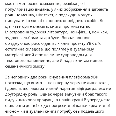
має на меті розповсюдження, реалізацію і
популяризацію видань, у яких зображення відіграють
роль не меншу, ніж текст, а подекуди можуть
виступати і в якості основних оповідних засобів. До
цієї категорії належать: книги про мистецтво,
ілюстрована художня література, нон-фікшн, комікси,
художні альбоми та артбуки. Визначальною і
об’єднуючою рисою для всіх книг проекту УВК є їх
естетична складова, що полягає у візуальному
матеріалі, який стає не лише супроводом для
текстового наповнення, але й надає книгам нового
семантичного змісту.
За неповних два роки існування платформа УВК
показала, що книга — це в першу чергу не лише текст,
і довела, що ілюстративний наратив відіграє далеко не
другорядну роль. Однак через відчутний брак такого
виду книжкової продукції в нашій країні й упереджене
ставлення до неї як до прогресивної ланки креативної
економіки візуальні книги потребують подальшого