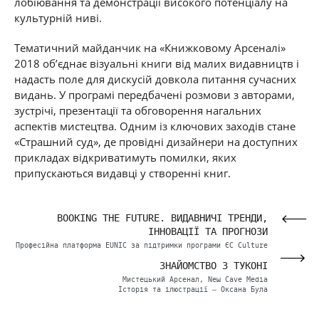
лобіювання та демонстрації високого потенціалу на
культурній ниві.
Тематичний майданчик на «Книжковому Арсеналі»
2018 об’єднає візуальні книги від малих видавництв і
надасть поле для дискусій довкола питання сучасних
видань. У програмі передбачені розмови з авторами,
зустрічі, презентації та обговорення нагальних
аспектів мистецтва. Одним із ключових заходів стане
«Страшний суд», де провідні дизайнери на доступних
прикладах відкриватимуть помилки, яких
припускаються видавці у створенні книг.
АСТ
BOOKING THE FUTURE. ВИДАВНИЧІ ТРЕНДИ,
ІННОВАЦІЇ ТА ПРОГНОЗИ
тури
ілін
Професійна платформа EUNIC за підтримки програми ЄС Culture
Bridges
ЗНАЙОМСТВО З ТУКОНІ
Мистецький Арсенал, New Cave Media
Історія та ілюстрації — Оксана Була