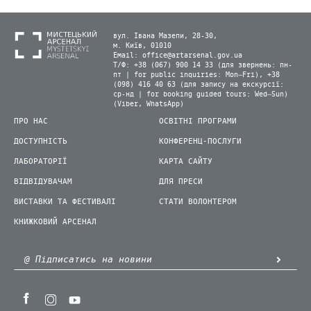
вул. Івана Мазепи, 28-30,
м. Київ, 01010
Email:
office@artarsenal.gov.ua
Т/Ф: +38 (067) 900 14 33 (для звернень: пн-
пт | for public inquiries: Mon–Fri), +38
(098) 416 40 63 (для запису на екскурсії:
ср-нд | for booking guided tours: Wed–Sun)
(Viber, WhatsApp)
ПРО НАС
ОСВІТНІ ПРОГРАМИ
ДОСТУПНІСТЬ
КОНФЕРЕНЦ-ПОСЛУГИ
ЛАБОРАТОРІЇ
КАРТА САЙТУ
ВІДВІДУВАЧАМ
ДЛЯ ПРЕСИ
ВИСТАВКИ ТА ФЕСТИВАЛІ
СТАТИ ВОЛОНТЕРОМ
КНИЖКОВИЙ АРСЕНАЛ