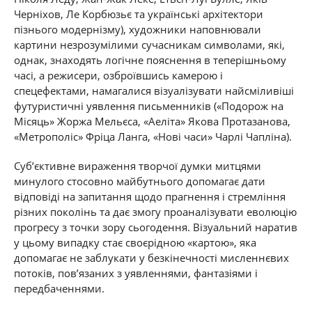
Черніхов, Ле Корбюзьє та українські архітектори
пізнього модернізму), художники наповнювали
картини незрозумілими сучасникам символами, які,
однак, знаходять логічне пояснення в теперішньому
часі, а режисери, озброївшись камерою і
спецефектами, намагалися візуалізувати найсміливіші
футуристичні уявлення письменників («Подорож на
Місяць» Жоржа Мельєса, «Аеліта» Якова Протазанова,
«Метрополіс» Фріца Ланга, «Нові часи» Чарлі Чапліна).
Суб’єктивне вираження творчої думки митцями
минулого стосовно майбутнього допомагає дати
відповіді на запитання щодо прагнення і стремління
різних поколінь та дає змогу проаналізувати еволюцію
прогресу з точки зору сьогодення. Візуальний наратив
у цьому випадку стає своєрідною «картою», яка
допомагає не заблукати у безкінечності мисленнєвих
потоків, пов’язаних з уявленнями, фантазіями і
передбаченнями.