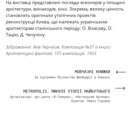
На виставці представлені погляди візіонерів у площині
архітектури, винаходів, кіно. Зокрема, велику цінність
становлять оригінали утопічних проектів
реконструкції Києва, що належать українським
архітекторам сталінського періоду: О. Власову, О.
Тацію, Д. Чечуліну.
Зображення: Яків Черніхов. Композиція №37 із книги
Архітектурні фантазії. 101 композиція. 1933
ОГО
МОВЧАЗНІ КНИЖКИ
иєва
За підтримки Посольства Швейцарії в Україні
ННЯ
METROPOLIS. МИНУЛІ УТОПІЇ МАЙБУТНЬОГО
ович
Організатори: арт-центр «Я Галерея», «Мистецький Арсенал»
Куратор: Павло Гудімов