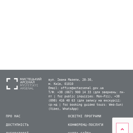
вул. Івана Мазепи, 28-30,
м. Київ, 01010
Email:
office@artarsenal.gov.ua
Т/Ф: +38 (067) 900 14 33 (для звернень: пн-
пт | for public inquiries: Mon–Fri), +38
(098) 416 40 63 (для запису на екскурсії:
ср-нд | for booking guided tours: Wed–Sun)
(Viber, WhatsApp)
ПРО НАС
ОСВІТНІ ПРОГРАМИ
ДОСТУПНІСТЬ
КОНФЕРЕНЦ-ПОСЛУГИ