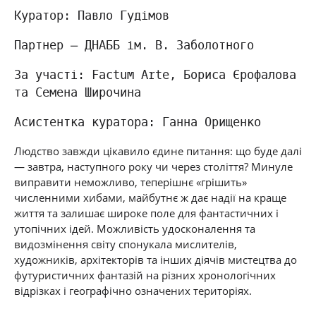
Куратор: Павло Гудімов
Партнер — ДНАББ ім. В. Заболотного
За участі:
Factum Arte
, Бориса Єрофалова
та Семена Широчина
Асистентка куратора: Ганна Орищенко
Людство завжди цікавило єдине питання: що буде далі
—
завтра, наступного року чи через століття? Минуле
виправити неможливо, теперішнє «грішить»
численними хибами, майбутнє ж дає надії на краще
життя та залишає широке поле для фантастичних і
утопічних ідей. Можливість удосконалення та
видозмінення світу спонукала мислителів,
художників, архітекторів та інших діячів мистецтва до
футуристичних фантазій на різних хронологічних
відрізках і географічно означених територіях.