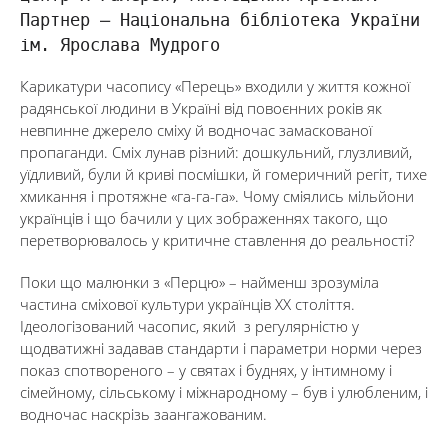
Партнер – Національна бібліотека України
ім. Ярослава Мудрого
Карикатури часопису «Перець» входили у життя кожної
радянської людини в Україні від повоєнних років як
невпинне джерело сміху й водночас замаскованої
пропаганди. Сміх лунав різний: дошкульний, глузливий,
уїдливий, були й криві посмішки, й гомеричний регіт, тихе
хмикання і протяжне «га-га-га». Чому сміялись мільйони
українців і що бачили у цих зображеннях такого, що
перетворювалось у критичне ставлення до реальності?
Поки що малюнки з «Перцю» – найменш зрозуміла
частина сміхової культури українців ХХ століття.
Ідеологізований часопис, який з регулярністю у
щодватижні задавав стандарти і параметри норми через
показ спотвореного – у святах і буднях, у інтимному і
сімейному, сільському і міжнародному – був і улюбленим, і
водночас наскрізь заангажованим.