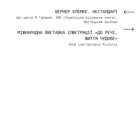
УРИ
ВЕРНЕР КЛЕМКЕ. НЕСТАНДАРТ
 УВК
Арт-центр Я Галерея, УВК (Українська візуальна книга),
Мистецький Арсенал
УВК (У
Національни
НО»
МІЖНАРОДНА ВИСТАВКА ІЛЮСТРАЦІЇ «ДО РЕЧІ,
ЖИТТЯ ЧУДОВЕ»
енал
УВК (У
Клуб ілюстраторів Pictoric
Мист