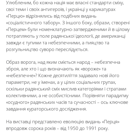
Улюбленим, бо кожна нація має власні стандарти сміху,
свої теми і своїх антигероїв, і українці у карикатурах
«Перцю» відрізнялись від подібних видань
«соціалістичного табору». З іншого боку, образи, створені
«Перцем» були номенклатурно-затвердженими й в цілому
потрапляють у поле радянської ідеології, де американці
завжди є тупими та небезпечними, а пияцтво та
розгульництво суворо переслідується.
Образ ворога, над яким сміється народ – небезпечна
зброя, але хто і що визначають як «вороже» та
«небезпечне»? Кожне десятиліття задавало нові його
параметри, не у іменах, а у цілих соціальних групах,
оскільки радянський сміх мислив категоріями і стратами
колективними, а не особистісними. Порівняти парадигму
«осудного» радянських часів та сучасності – ось ключове
завдання кураторського дослідження.
На виставці представлено еволюцію видань «Перця»
впродовж сорока років – від 1950 до 1991 року.