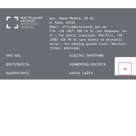
вул. Івана Мазепи, 28-30,
м. Київ, 01010
Email:
office@artarsenal.gov.ua
Т/Ф: +38 (067) 900 14 33 (для звернень: пн-
пт | for public inquiries: Mon–Fri), +38
(098) 416 40 63 (для запису на екскурсії:
ср-нд | for booking guided tours: Wed–Sun)
(Viber, WhatsApp)
ПРО НАС
ОСВІТНІ ПРОГРАМИ
ДОСТУПНІСТЬ
КОНФЕРЕНЦ-ПОСЛУГИ
ЛАБОРАТОРІЇ
КАРТА САЙТУ
ВІДВІДУВАЧАМ
ДЛЯ ПРЕСИ
ВИСТАВКИ ТА ФЕСТИВАЛІ
СТАТИ ВОЛОНТЕРОМ
КНИЖКОВИЙ АРСЕНАЛ