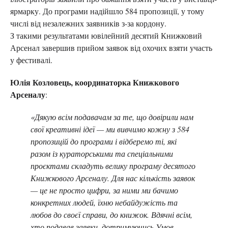
ярмарку. До програми надійшло 584 пропозиції, у тому
числі від незалежних заявників з-за кордону.
З такими результатами ювілейний десятий Книжковий
Арсенал завершив прийом заявок від охочих взяти участь
у фестивалі.
Юлія Козловець, координаторка Книжкового
Арсеналу
:
«Дякую всім подавачам за те, що довірили нам
свої креативні ідеї — ми вивчимо кожну з 584
пропозицій до програми і відберемо ті, які
разом із кураторськими та спеціальними
проєктами складуть велику програму десятого
Книжкового Арсеналу. Для нас кількість заявок
— це не просто цифри, за ними ми бачимо
конкретних людей, їхню небайдужість та
любов до своєї справи, до книжок. Вдячні всім,
хто подавав заявки, дотримуючись Умов