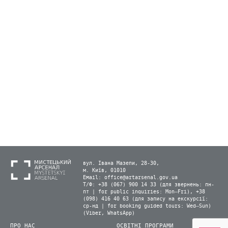
вул. Івана Мазепи, 28-30,
м. Київ, 01010
Email:
office@artarsenal.gov.ua
Т/Ф: +38 (067) 900 14 33 (для звернень: пн-
пт | for public inquiries: Mon–Fri), +38
(098) 416 40 63 (для запису на екскурсії:
ср-нд | for booking guided tours: Wed–Sun)
(Viber, WhatsApp)
ПРО НАС
ОСВІТНІ ПРОГРАМИ