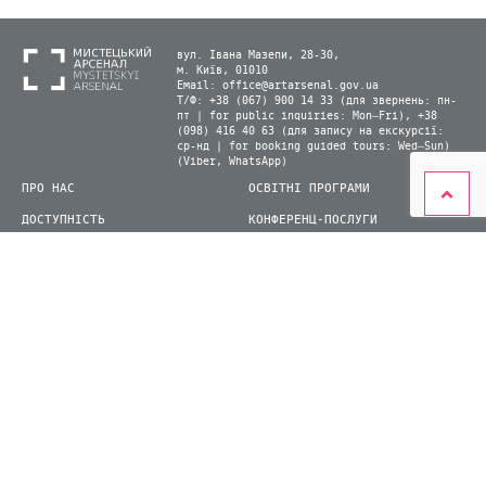
вул. Івана Мазепи, 28-30,
м. Київ, 01010
Email:
office@artarsenal.gov.ua
Т/Ф: +38 (067) 900 14 33 (для звернень: пн-
пт | for public inquiries: Mon–Fri), +38
(098) 416 40 63 (для запису на екскурсії:
ср-нд | for booking guided tours: Wed–Sun)
(Viber, WhatsApp)
ПРО НАС
ОСВІТНІ ПРОГРАМИ
ДОСТУПНІСТЬ
КОНФЕРЕНЦ-ПОСЛУГИ
ЛАБОРАТОРІЇ
КАРТА САЙТУ
ВІДВІДУВАЧАМ
ДЛЯ ПРЕСИ
ВИСТАВКИ ТА ФЕСТИВАЛІ
СТАТИ ВОЛОНТЕРОМ
КНИЖКОВИЙ АРСЕНАЛ