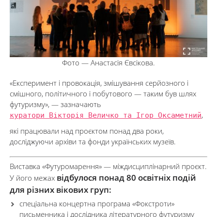
Фото — Анастасія Євсікова.
«Експеримент і провокація, змішування серйозного і
смішного, політичного і побутового — таким був шлях
футуризму», — зазначають
куратори Вікторія Величко та Ігор Оксаметний
,
які працювали над проєктом понад два роки,
досліджуючи архіви та фонди українських музеїв.
Виставка «Футуромарення» — міждисциплінарний проєкт.
відбулося понад 80 освітніх подій
У його межах
для різних вікових груп:
спеціальна концертна програма «Фокстроти»
письменника і дослідника літературного футуризму