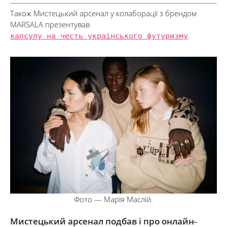
Також Мистецький арсенал у колаборації з брендом
MARSALA презентував
капсулу на честь українського футуризму
.
Фото — Марія Маслій.
Мистецький арсенал подбав і про онлайн-