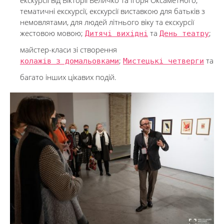
екскурсії від Вікторії Величко та Ігоря Оксаметного;
тематичні екскурсії, екскурсії виставкою для батьків з
немовлятами, для людей літнього віку та екскурсії
жестовою мовою;
Дитячі вихідні
та
День театру
;
майстер-класи зі створення
колажів з домальовками
;
Мистецькі четверги
та
багато інших цікавих подій.