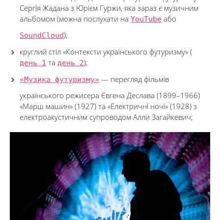
Сергія Жадана з Юрієм Гуржи, яка зараз є музичним
альбомом (можна послухати на
YouTube
або
SoundCloud
);
круглий стіл «Контексти українського футуризму» (
день 1
та
день 2
);
«Музика футуризму»
— перегляд фільмів
українського режисера Євгена Деслава (1899–1966)
«Марш машин» (1927) та «Електричні ночі» (1928) з
електроакустичним супроводом Алли Загайкевич;