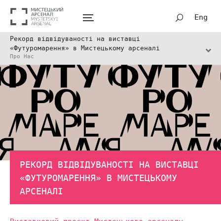
Eng
Рекорд відвідуваності на виставці
«Футуромарення» в Мистецькому арсеналі
Про Нас
РЕКОРД ВІДВІДУВАНОСТІ НА ВИСТАВЦІ
«ФУТУРОМАРЕННЯ» В МИСТЕЦЬКОМУ
АРСЕНАЛІ