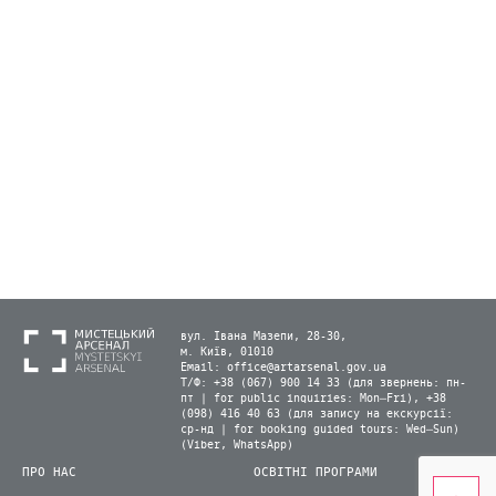
вул. Івана Мазепи, 28-30,
м. Київ, 01010
Email:
office@artarsenal.gov.ua
Т/Ф: +38 (067) 900 14 33 (для звернень: пн-
пт | for public inquiries: Mon–Fri), +38
(098) 416 40 63 (для запису на екскурсії:
ср-нд | for booking guided tours: Wed–Sun)
(Viber, WhatsApp)
ПРО НАС
ОСВІТНІ ПРОГРАМИ