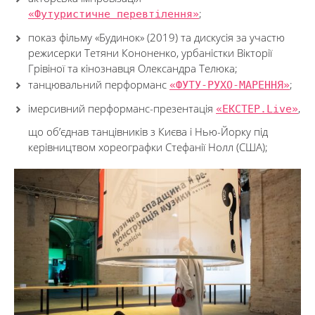
«Футуристичне перевтілення»
;
показ фільму «Будинок» (2019) та дискусія за участю
режисерки Тетяни Кононенко, урбаністки Вікторії
Грівіної та кінознавця Олександра Телюка;
танцювальний перформанс
«ФУТУ-РУХО-МАРЕННЯ»
;
імерсивний перформанс-презентація
«ЕКСТЕР.Live»
,
що об’єднав танцівників з Києва і Нью-Йорку під
керівництвом хореографки Стефанії Нолл (США);