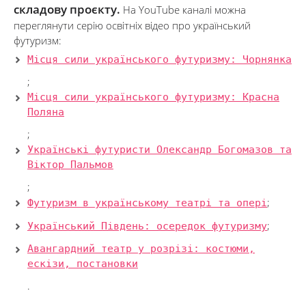
складову проєкту.
На YouTube каналі можна
переглянути серію освітніх відео про український
футуризм:
Місця сили українського футуризму: Чорнянка
;
Місця сили українського футуризму: Красна
Поляна
;
Українські футуристи Олександр Богомазов та
Віктор Пальмов
;
Футуризм в українському театрі та опері
;
Український Південь: осередок футуризму
;
Авангардний театр у розрізі: костюми,
ескізи, постановки
.