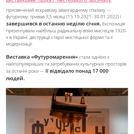
Виставковий проєкт Мистецького арсеналу
,
присвячений яскравому авангардному спалаху —
футуризму, тривав 3,5 місяці (15.10.2021–30.01.2022) і
завершився в останню неділю січня.
Експозиція
презентувала найбільш радикальну візію мистецтв 1920-
х в Україні: деструкції старої мистецької форми та її
модернізації.
Виставка «Футуромарення»
стала однією з
найпопулярніших та затребуваних культурних просторів
її відвідало понад 17 000
за останні роки —
людей.