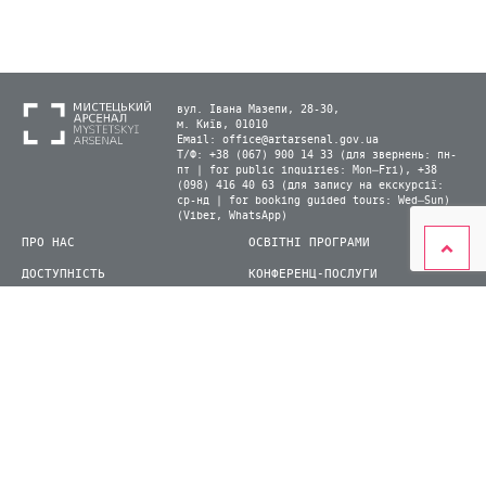
вул. Івана Мазепи, 28-30,
м. Київ, 01010
Email:
office@artarsenal.gov.ua
Т/Ф: +38 (067) 900 14 33 (для звернень: пн-
пт | for public inquiries: Mon–Fri), +38
(098) 416 40 63 (для запису на екскурсії:
ср-нд | for booking guided tours: Wed–Sun)
(Viber, WhatsApp)
ПРО НАС
ОСВІТНІ ПРОГРАМИ
ДОСТУПНІСТЬ
КОНФЕРЕНЦ-ПОСЛУГИ
ЛАБОРАТОРІЇ
КАРТА САЙТУ
ВІДВІДУВАЧАМ
ДЛЯ ПРЕСИ
ВИСТАВКИ ТА ФЕСТИВАЛІ
СТАТИ ВОЛОНТЕРОМ
КНИЖКОВИЙ АРСЕНАЛ