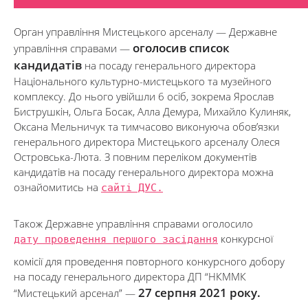
Орган управління Мистецького арсеналу — Державне
оголосив список
управління справами —
кандидатів
на посаду генерального директора
Національного культурно-мистецького та музейного
комплексу. До нього увійшли 6 осіб, зокрема Ярослав
Биструшкін, Ольга Босак, Алла Демура, Михайло Кулиняк,
Оксана Мельничук та тимчасово виконуюча обов’язки
генерального директора Мистецького арсеналу Олеся
Островська-Люта. З повним переліком документів
кандидатів на посаду генерального директора можна
ознайомитись на
сайті ДУС.
Також Державне управління справами оголосило
дату проведення першого засідання
конкурсної
комісії для проведення повторного конкурсного добору
на посаду генерального директора ДП “НКММК
27 серпня 2021 року.
“Мистецький арсенал” —