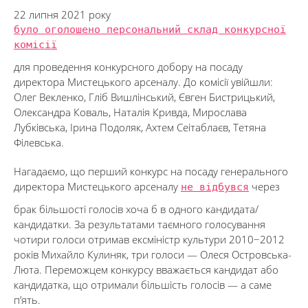
22 липня 2021 року
було оголошено персональний склад конкурсної
комісії
для проведення конкурсного добору на посаду
директора Мистецького арсеналу. До комісії увійшли:
Олег Векленко, Гліб Вишлінський, Євген Бистрицький,
Олександра Коваль, Наталія Кривда, Мирослава
Лубківська, Ірина Подоляк, Ахтем Сеітаблаєв, Тетяна
Філевська.
Нагадаємо, що перший конкурс на посаду генерального
директора Мистецького арсеналу
не відбувся
через
брак більшості голосів хоча б в одного кандидата/
кандидатки. За результатами таємного голосування
чотири голоси отримав ексміністр культури 2010−2012
років Михайло Кулиняк, три голоси — Олеся Островська-
Люта. Переможцем конкурсу вважається кандидат або
кандидатка, що отримали більшість голосів — а саме
п’ять.