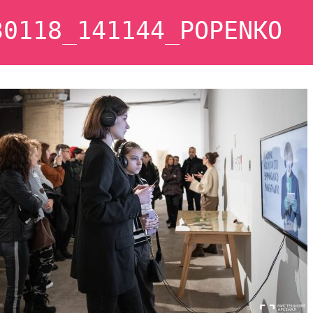
30118_141144_POPENKO