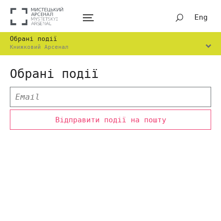
Eng
Обрані події
Книжковий Арсенал
Обрані події