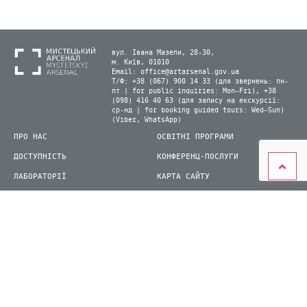
вул. Івана Мазепи, 28-30,
м. Київ, 01010
Email:
office@artarsenal.gov.ua
Т/Ф: +38 (067) 900 14 33 (для звернень: пн-
пт | for public inquiries: Mon–Fri), +38
(098) 416 40 63 (для запису на екскурсії:
ср-нд | for booking guided tours: Wed–Sun)
(Viber, WhatsApp)
ПРО НАС
ОСВІТНІ ПРОГРАМИ
ДОСТУПНІСТЬ
КОНФЕРЕНЦ-ПОСЛУГИ
ЛАБОРАТОРІЇ
КАРТА САЙТУ
ВІДВІДУВАЧАМ
ДЛЯ ПРЕСИ
ВИСТАВКИ ТА ФЕСТИВАЛІ
СТАТИ ВОЛОНТЕРОМ
КНИЖКОВИЙ АРСЕНАЛ