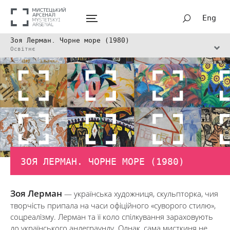
Eng
Зоя Лерман. Чорне море (1980)
Освітнє
ЗОЯ ЛЕРМАН. ЧОРНЕ МОРЕ (1980)
Зоя Лерман
— українська художниця, скульпторка, чия
творчість припала на часи офіційного «суворого стилю»,
соцреалізму. Лерман та її коло спілкування зараховують
до українського андеграунду. Однак, сама мисткиня не