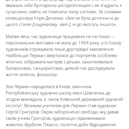
вважала себе бунтаркою-шістдесятницею і, як згадують її
сучасники, навіть не помічала тиску системи. За словами
колекціонера Ігоря Диченка: «Зоя не була дотична ні до
цього стилю
[соцреалізму. авт.]
, ні до якогось іншого».
Майже весь час художниця працювала не на показ —
персональних виставок не мала до 1994 року, а із Союзу
художників отримувала лише другорядні замовлення.
Найбільше Лерман зверталася до портретів, особливо
жіночих, зображала матерів з дітьми, захоплювалася
балеринами, танцюристами, деякий час досліджувала
життя селянок, фольклор.
Зоя Лерман народилася в Києві, закінчила
Республіканську художню школу імені Шевченка, де
згодом викладала, а також Київський державний художній
інститут. Великим учителем для Лерман став художник
Сергій Григор’єв. Окрім забороненої свободи, яку давав
своїм учням Григор’єв, художницю підживлювали
живопис Врубеля, Пікассо, полотна доби Відродження.