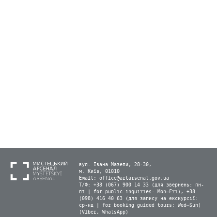
вул. Івана Мазепи, 28-30,
м. Київ, 01010
Email:
office@artarsenal.gov.ua
Т/Ф: +38 (067) 900 14 33 (для звернень: пн-
пт | for public inquiries: Mon–Fri), +38
(098) 416 40 63 (для запису на екскурсії:
ср-нд | for booking guided tours: Wed–Sun)
(Viber, WhatsApp)