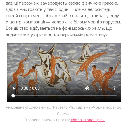
ваз, ці персонажі зачаровують своєю фізичною красою.
Двоє з них грають у теніс, один — їде на велосипеді,
третій спортсмен, зображений в польоті, стрибає у воду.
У центрі композиції — чоловік на білому човні з парусом.
Все дійство відбувається на фоні морських хвиль, що
додає сюжету ліричності, а персонажів романтизує.
Анімована студією анімації Pause to Play картина «Чорне море» Зої
Лерман.
Створено в межах проєкту
«Жива колекція»