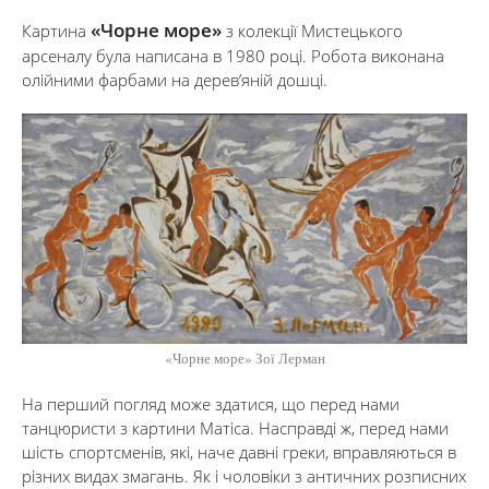
«Чорне море»
Картина
з колекції Мистецького
арсеналу була написана в 1980 році. Робота виконана
олійними фарбами на дерев’яній дошці.
«Чорне море» Зої Лерман
На перший погляд може здатися, що перед нами
танцюристи з картини Матіса. Насправді ж, перед нами
шість спортсменів, які, наче давні греки, вправляються в
різних видах змагань. Як і чоловіки з античних розписних