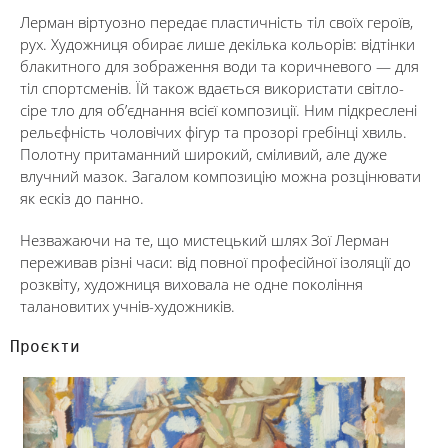
Лерман віртуозно передає пластичність тіл своїх героїв,
рух. Художниця обирає лише декілька кольорів: відтінки
блакитного для зображення води та коричневого — для
тіл спортсменів. Їй також вдається використати світло-
сіре тло для об’єднання всієї композиції. Ним підкреслені
рельєфність чоловічих фігур та прозорі гребінці хвиль.
Полотну притаманний широкий, сміливий, але дуже
влучний мазок. Загалом композицію можна розцінювати
як ескіз до панно.
Незважаючи на те, що мистецький шлях Зої Лерман
переживав різні часи: від повної професійної ізоляції до
розквіту, художниця виховала не одне покоління
талановитих учнів-художників.
Проєкти