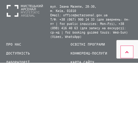
вул. Івана Мазепи, 28-30,
м. Київ, 01010
Email:
office@artarsenal.gov.ua
Т/Ф: +38 (067) 900 14 33 (для звернень: пн-
пт | for public inquiries: Mon–Fri), +38
(098) 416 40 63 (для запису на екскурсії:
ср-нд | for booking guided tours: Wed–Sun)
(Viber, WhatsApp)
ПРО НАС
ОСВІТНІ ПРОГРАМИ
ДОСТУПНІСТЬ
КОНФЕРЕНЦ-ПОСЛУГИ
ЛАБОРАТОРІЇ
КАРТА САЙТУ
ВІДВІДУВАЧАМ
ДЛЯ ПРЕСИ
ВИСТАВКИ ТА ФЕСТИВАЛІ
СТАТИ ВОЛОНТЕРОМ
КНИЖКОВИЙ АРСЕНАЛ
© 2026 ДП Національний культурно-мистецький та музейний комплекс «Мистецький