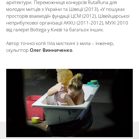
архітектури. Переможниця конкурсів RutaRuna для
молодих митців з України та Швеції (2013), «У пошуках
просторів взаємодії» фундації ЦСМ (2012), Швейцарської
неприбуткової організації AKKU (2011-2012), МУХІ 2010
від галереї Bottega у Києві та багатьох інших.
Автор точної копії тіла мисткині з мила – інженер,
скульптор
Олег Винниченко
.