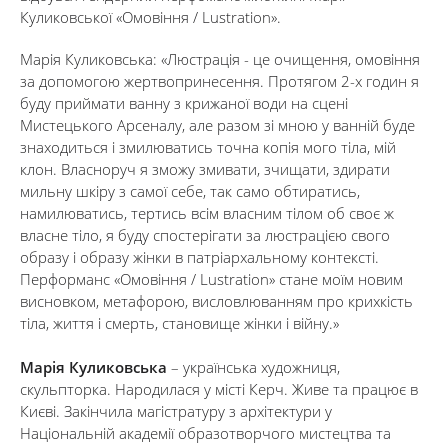
Куликовської «Омовіння / Lustration».
Марія Куликовська: «Люстрація - це очищення, омовіння
за допомогою жертвопринесення. Протягом 2-х годин я
буду приймати ванну з крижаної води на сцені
Мистецького Арсеналу, але разом зі мною у ванній буде
знаходиться і змилюватись точна копія мого тіла, мій
клон. Власноруч я зможу змивати, зчищати, здирати
мильну шкіру з самої себе, так само обтиратись,
намилюватись, тертись всім власним тілом об своє ж
власне тіло, я буду спостерігати за люстрацією свого
образу і образу жінки в патріархальному контексті.
Перформанс «Омові
ння / Lustration» стане моїм новим
висновком, метафорою, висловлюванням про крихкість
тіла, життя і смерть, становище жінки і війну.»
Марія Куликовська
– українська художниця,
скульпторка. Народилася у місті Керч. Живе та працює в
Києві. Закінчила магістратуру з архітектури у
Національній академії образотворчого мистецтва та