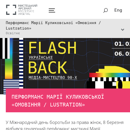
Eng
Перформанс Марії Куликовської «Омовіння /
Lustration»
Освітнє
ПЕРФОРМАНС МАРІЇ КУЛИКОВСЬКОЇ
«ОМОВІННЯ / LUSTRATION»
У Міжнародний день боротьби за права жінок, 8 березня
відбувся гендерний перфоманс мисткині Марії