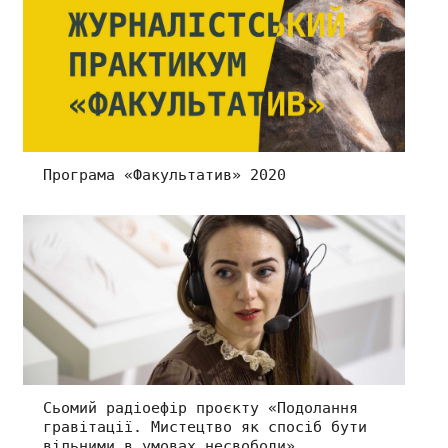
Програма «Факультатив» 2020
Сьомий радіоефір проєкту «Подолання
гравітації. Мистецтво як спосіб бути
вільними в умовах несвободи»