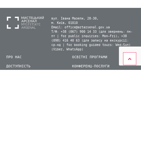
вул. Івана Мазепи, 28-30,
м. Київ, 01010
Email:
office@artarsenal.gov.ua
Т/Ф: +38 (067) 900 14 33 (для звернень: пн-
пт | for public inquiries: Mon–Fri), +38
(098) 416 40 63 (для запису на екскурсії:
ср-нд | for booking guided tours: Wed–Sun)
(Viber, WhatsApp)
ПРО НАС
ОСВІТНІ ПРОГРАМИ
ДОСТУПНІСТЬ
КОНФЕРЕНЦ-ПОСЛУГИ
ЛАБОРАТОРІЇ
КАРТА САЙТУ
ВІДВІДУВАЧАМ
ДЛЯ ПРЕСИ
ВИСТАВКИ ТА ФЕСТИВАЛІ
СТАТИ ВОЛОНТЕРОМ
КНИЖКОВИЙ АРСЕНАЛ