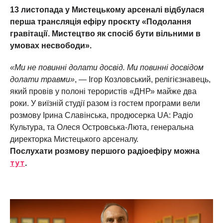
13 листопада
у Мистецькому арсеналі відбулася
перша трансляція ефіру проєкту «Подолання
гравітації. Мистецтво як спосіб бути вільними в
умовах несвободи».
«Ми не повинні долати досвід. Ми повинні досвідом
долати травми»
, — Ігор Козловський, релігієзнавець,
який провів у полоні терористів «ДНР» майже два
роки. У виїзній студії разом із гостем програми вели
розмову Ірина Славінська, продюсерка UA: Радіо
Культура, та Олеся Островська-Люта, генеральна
директорка Мистецького арсеналу.
Послухати розмову першого радіоефіру можна
тут
.