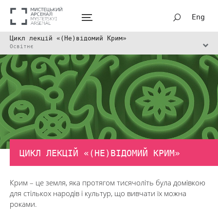
Eng
Цикл лекцій «(Не)відомий Крим»
Освітнє
ЦИКЛ ЛЕКЦІЙ «(НЕ)ВІДОМИЙ КРИМ»
Крим – це земля, яка протягом тисячоліть була домівкою
для стількох народів і культур, що вивчати їх можна
роками.