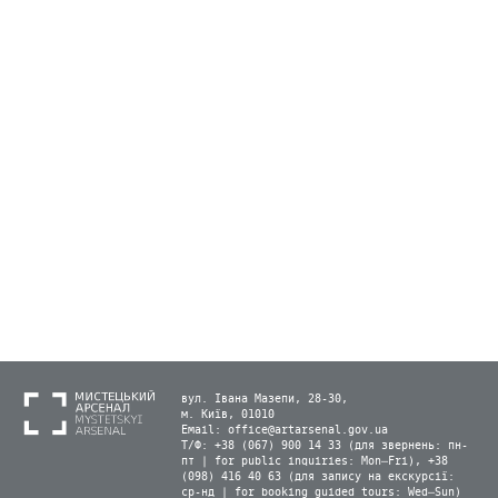
вул. Івана Мазепи, 28-30,
м. Київ, 01010
Email:
office@artarsenal.gov.ua
Т/Ф: +38 (067) 900 14 33 (для звернень: пн-
пт | for public inquiries: Mon–Fri), +38
(098) 416 40 63 (для запису на екскурсії:
ср-нд | for booking guided tours: Wed–Sun)