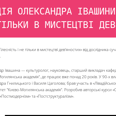
ЦІЯ ОЛЕКСАНДРА ІВАШИНИ
ТІЛЬКИ В МИСТЕЦТВІ ДЕВ
Тілесність і не тільки в мистецтві дев'яностих» від дослідника
.
др Івашина — культуролог, науковець, старший викладач кафед
огилянська академія", де працює вже понад 20 років. У 90-х вл
дра Гнилицького і Василя Цаголова; брав участь в «Лівадійськ
тет "Києво-Могилянська академія". Розробив авторські курси «
 «Постмодернізм» та «Постструктуралізм».