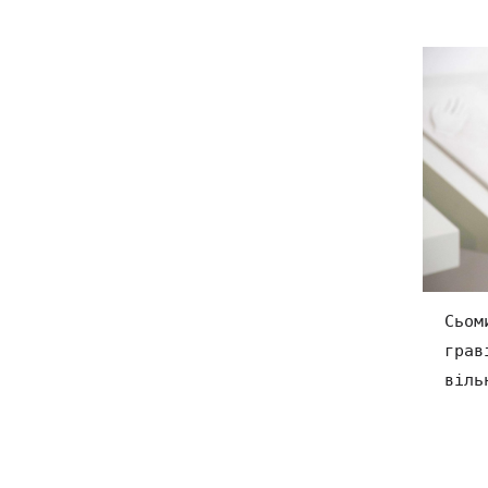
Сьом
грав
віль