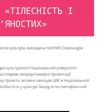
 «ТІЛЕСНІСТЬ І
’ЯНОСТИХ»
 сучасної культури, викладача НаУКМА Олександра
ри культурології Національний університет
аштовував своєрідні камерні презентації
ому проекті»; активно захищав ЦВК в Національний
Особистість у культурі Заходу в постметафізичний