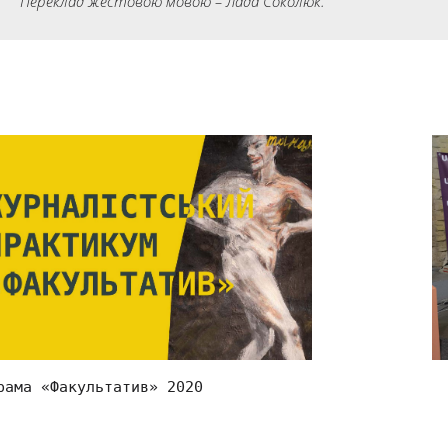
Переклад жестовою мовою – Лада Соколюк.
рама «Факультатив» 2020