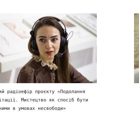
ий радіоефір проєкту «Подолання
ітації. Мистецтво як спосіб бути
ними в умовах несвободи»