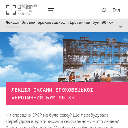
Eng
Лекція Оксани Брюховецької «Еротичний бум 90-х»
Освітнє
ЛЕКЦІЯ ОКСАНИ БРЮХОВЕЦЬКОЇ
«ЕРОТИЧНИЙ БУМ 90-Х»
Чи справді в СРСР не було сексу? Що перебудувала
Перебудова в еротичному й сексуальному житті людей?
Хаос чи новий порядок? Свобода чи підпорядкування