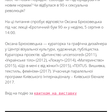
новим нормам? Чи відбулася в 90-х сексуальна
революція?
На ці питання спробує відповісти Оксана Брюховецька
під час лекції «Еротичний бум 90-х» у неділю, 5 серпня о
14:00.
Оксана Брюховецька — кураторка та графічна дизайнера
у Центрі візуальної культури, художниця, публіцистка.
Кураторка проектів: «Дитинство uncensored» (2011),
«Українське тіло» (2012), «Локаут» (2014), «Материнство»
(2015), «Що в мені є від жінки?» (2015), «TEXTUS. Вишивка,
текстиль, фемінізм» (2017). Учасниця паралельної
програми Київського Інтернаціоналу – Київської бієнале
2017.
Вхід на подію за
квитком на виставку