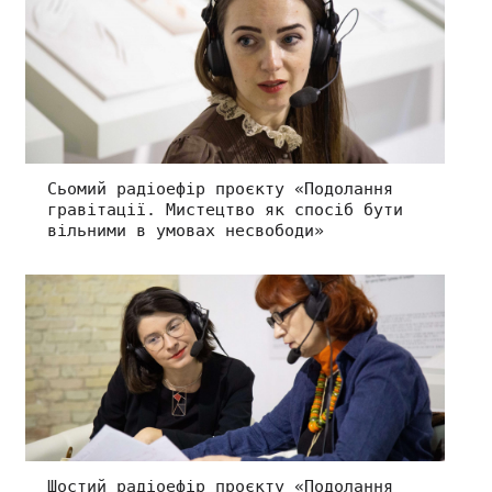
Сьомий радіоефір проєкту «Подолання
гравітації. Мистецтво як спосіб бути
вільними в умовах несвободи»
Шостий радіоефір проєкту «Подолання