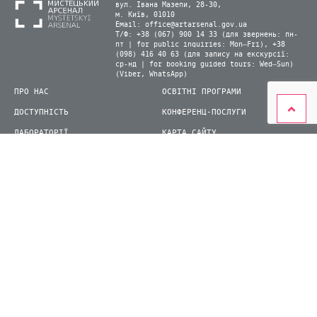
вул. Івана Мазепи, 28-30,
м. Київ, 01010
Email:
office@artarsenal.gov.ua
Т/Ф: +38 (067) 900 14 33 (для звернень: пн-
пт | for public inquiries: Mon–Fri), +38
(098) 416 40 63 (для запису на екскурсії:
ср-нд | for booking guided tours: Wed–Sun)
(Viber, WhatsApp)
ПРО НАС
ОСВІТНІ ПРОГРАМИ
ДОСТУПНІСТЬ
КОНФЕРЕНЦ-ПОСЛУГИ
ЛАБОРАТОРІЇ
КАРТА САЙТУ
ВІДВІДУВАЧАМ
ДЛЯ ПРЕСИ
ВИСТАВКИ ТА ФЕСТИВАЛІ
СТАТИ ВОЛОНТЕРОМ
КНИЖКОВИЙ АРСЕНАЛ
© 2026 ДП Національний культурно-мистецький та музейний комплекс «Мистецький
арсенал»