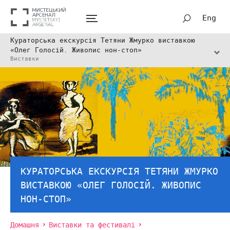
Eng
Кураторська екскурсія Тетяни Жмурко виставкою
«Олег Голосій. Живопис нон-стоп»
Виставки
КУРАТОРСЬКА ЕКСКУРСІЯ ТЕТЯНИ ЖМУРКО
ВИСТАВКОЮ «ОЛЕГ ГОЛОСІЙ. ЖИВОПИС
НОН-СТОП»
Домашня
Виставки та фестивалі