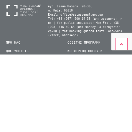
вул. Івана Мазепи, 28-30,
м. Київ, 01010
Email:
office@artarsenal.gov.ua
Т/Ф: +38 (067) 900 14 33 (для звернень: пн-
пт | for public inquiries: Mon–Fri), +38
(098) 416 40 63 (для запису на екскурсії:
ср-нд | for booking guided tours: Wed–Sun)
(Viber, WhatsApp)
ПРО НАС
ОСВІТНІ ПРОГРАМИ
ДОСТУПНІСТЬ
КОНФЕРЕНЦ-ПОСЛУГИ
ЛАБОРАТОРІЇ
КАРТА САЙТУ
ВІДВІДУВАЧАМ
ДЛЯ ПРЕСИ
ВИСТАВКИ ТА ФЕСТИВАЛІ
СТАТИ ВОЛОНТЕРОМ
КНИЖКОВИЙ АРСЕНАЛ
© 2026 ДП Національний культурно-мистецький та музейний комплекс «Мистецький