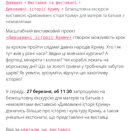
Домашня
Виставки та фестивалі
Дивовижні історії Криму
Безкоштовна екскурсія
виставкою «Дивовивжні історії Криму» для матерів та батьків з
немовлятами
Масштабний виставковий проект
«Дивовижні історії Криму»
створює можливість крок
за кроком пройти слідами давніх народів Криму. Хто і як
тут жив у різні часи? Звідки ці мовчазні кургани? А
фортеці, мінарети і колони? Чиї кораблі лежать на
морському дні? Що за золоті гривни у гробницях забутих
царів? Як уявити, зрозуміти, відчути цю захопливу
історію?
У середу,
27 березня, об 11:30
запрошуємо на
безкоштовну екскурсію для матерів та батьків з
немовлятами виставкою «Дивовижні історії Криму»
дізнатись більше про історію і культуру Криму, а також
унікальні експонати, що представлені на виставці.
Вхід за
квитком на виставку
.