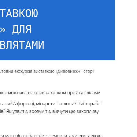
ТАВКОЮ
» ДЛЯ
ВЛЯТАМИ
товна екскурсія виставкою «Дивовивжні історії
ює можливість крок за кроком пройти слідами
ургани? А фортеці, мінарети і колони? Чиї кораблі
в? Як уявити, зрозуміти, відчути цю захопливу
я матерів та батьків з немовлятами виставкою