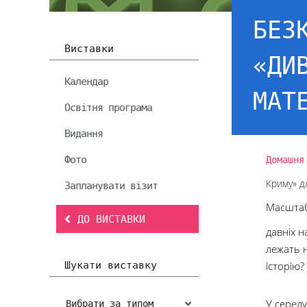
БЕЗ
Виставки
«ДИ
Календар
МАТ
Освітня програма
Видання
Фото
Домашня
Криму» д
Запланувати візит
Масштаб
ДО ВИСТАВКИ
давніх н
лежать н
Шукати виставку
історію?
У серед
Вибрати за типом