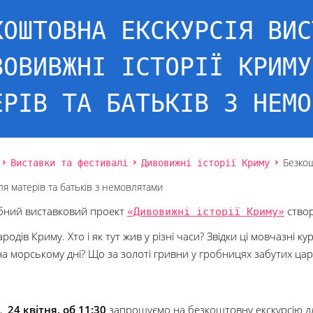
КОШТОВНА ЕКСКУРСІЯ ВИС
ВОВИВЖНІ ІСТОРІЇ КРИМУ
ЕРІВ ТА БАТЬКІВ З НЕМО
Виставки та фестивалі
Дивовижні історії Криму
Безкош
ля матерів та батьків з немовлятами
ний виставковий проект
«Дивовижні історії Криму»
створ
ародів Криму. Хто і як тут жив у різні часи? Звідки ці мовчазні к
а морському дні? Що за золоті гривни у гробницях забутих царі
у,
24 квітня, об 11:30
запрошуємо на безкоштовну екскурсію дл