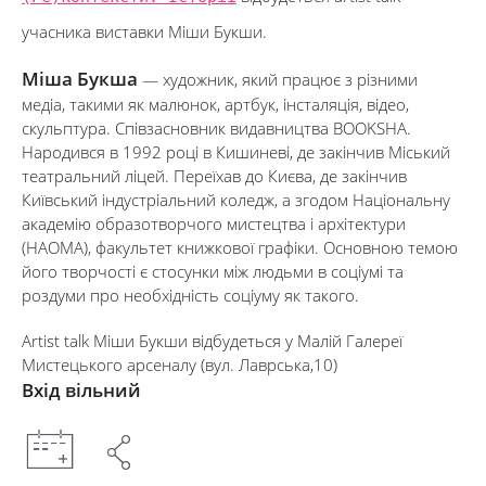
учасника виставки Міши Букши.
Міша Букша
— художник, який працює з різними
медіа, такими як малюнок, артбук, інсталяція, відео,
скульптура. Співзасновник видавництва BOOKSHA.
Народився в 1992 році в Кишиневі, де закінчив Міський
театральний ліцей. Переїхав до Києва, де закінчив
Київський індустріальний коледж, а згодом Національну
академію образотворчого мистецтва і архітектури
(НАОМА), факультет книжкової графіки. Основною темою
його творчості є стосунки між людьми в соціумі та
роздуми про необхідність соціуму як такого.
Artist talk Міши Букши відбудеться у Малій Галереї
Мистецького арсеналу (вул. Лаврська,10)
Вхід вільний