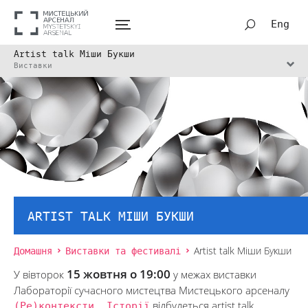
Eng
Artist talk Міши Букши
Виставки
ARTIST TALK МІШИ БУКШИ
Домашня
Виставки та фестивалі
Artist talk Міши Букши
15 жовтня о 19:00
У вівторок
у межах виставки
Лабораторії сучасного мистецтва Мистецького арсеналу
(Ре)контексти. Історії
відбудеться artist talk