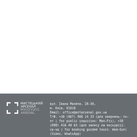
вул. Івана Мазепи, 28-30,
м. Київ, 01010
Email:
office@artarsenal.gov.ua
Т/Ф: +38 (067) 900 14 33 (для звернень: пн-
пт | for public inquiries: Mon–Fri), +38
(098) 416 40 63 (для запису на екскурсії:
ср-нд | for booking guided tours: Wed–Sun)
(Viber, WhatsApp)