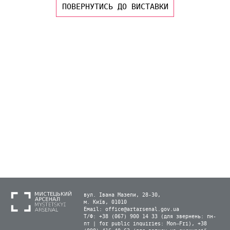
ПОВЕРНУТИСЬ ДО ВИСТАВКИ
вул. Івана Мазепи, 28-30,
м. Київ, 01010
Email:
office@artarsenal.gov.ua
Т/Ф: +38 (067) 900 14 33 (для звернень: пн-
пт | for public inquiries: Mon–Fri), +38