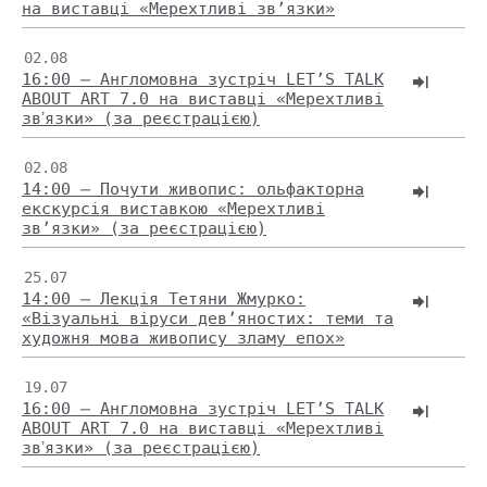
на виставці «Мерехтливі зв’язки»
02.08
16:00 — Англомовна зустріч LET’S TALK
ABOUT ART 7.0 на виставці «Мерехтливі
звʼязки» (за реєстрацією)
02.08
14:00 — Почути живопис: ольфакторна
екскурсія виставкою «Мерехтливі
зв’язки» (за реєстрацією)
25.07
14:00 — Лекція Тетяни Жмурко:
«Візуальні віруси дев’яностих: теми та
художня мова живопису зламу епох»
19.07
16:00 — Англомовна зустріч LET’S TALK
ABOUT ART 7.0 на виставці «Мерехтливі
звʼязки» (за реєстрацією)