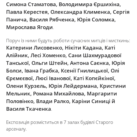
Симона Стаматова, Володимира Єршихіна,
Павла Керестея, Олександра Клименка, Сергія
Панича, Василя Рябченка, Юрія Соломка,
Мирослава Ягоди
.
Поруч із ними будуть роботи сучасних митців і мисткинь:
Катерини Лисовенко, Нікіти Кадана, Каті
Алійник, Лесі Хоменко, Сани Шахмурадової
Танської, Ольги Штейн, Антона Саєнка, Юрія
Болси, Івана Грабка, Ксенії Гнилицької, Олі
Єрємєєвої, Люсі Іванової, Каті Копєйкіної,
Олени Курзель, Юрія Лейдермана, Кристини
Мельник, Романа Михайлова, Маргарити
Половінко, Влади Ралко, Каріни Синиці й
Василя Ткаченка
.
Експозиція розміститься в 7 залах будівлі Старого
арсеналу.