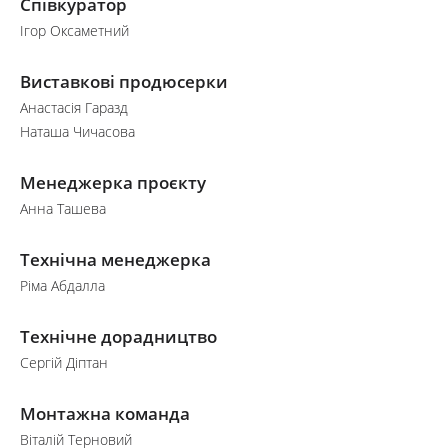
Співкуратор
Ігор Оксаметний
Виставкові продюсерки
Анастасія Гаразд
Наташа Чичасова
Менеджерка проєкту
Анна Ташева
Технічна менеджерка
Ріма Абдалла
Технічне дорадництво
Сергій Діптан
Монтажна команда
Віталій Терновий