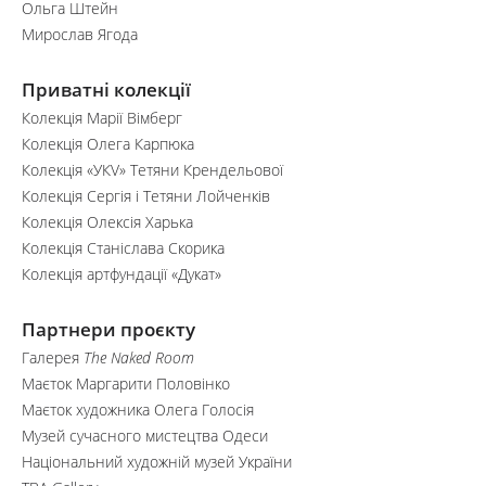
Ольга Штейн
Мирослав Ягода
Приватні колекції
Колекція Марії Вімберг
Колекція Олега Карпюка
Колекція «УКV» Тетяни Крендельової
Колекція Сергія і Тетяни Лойченків
Колекція Олексія Харька
Колекція Станіслава Скорика
Колекція артфундації «Дукат»
Партнери проєкту
Галерея
The Naked Room
Маєток Маргарити Половінко
Маєток художника Олега Голосія
Музей сучасного мистецтва Одеси
Національний художній музей України