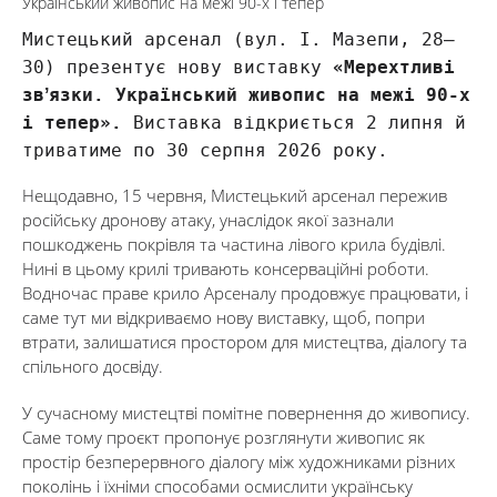
Український живопис на межі 90-х і тепер
Мистецький арсенал (вул. І. Мазепи, 28–
30) презентує нову виставку
«Мерехтливі
звʼязки. Український живопис на межі 90-х
і тепер».
Виставка відкриється 2 липня й
триватиме по 30 серпня 2026 року.
Нещодавно, 15 червня, Мистецький арсенал пережив
російську дронову атаку, унаслідок якої зазнали
пошкоджень покрівля та частина лівого крила будівлі.
Нині в цьому крилі тривають консерваційні роботи.
Водночас праве крило Арсеналу продовжує працювати, і
саме тут ми відкриваємо нову виставку, щоб, попри
втрати, залишатися простором для мистецтва, діалогу та
спільного досвіду.
У сучасному мистецтві помітне повернення до живопису.
Саме тому проєкт пропонує розглянути живопис як
простір безперервного діалогу між художниками різних
поколінь і їхніми способами осмислити українську