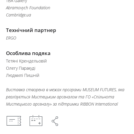
TBA Gallery
Abramovуch Foundation
Cambridge.ua
Технічний партнер
ERGO
Особлива подяка
Тетяні Крендельовій
Олегу Паракуді
Людмилі Пишній
Виставка створена в межах програми MUSEUM FUTURES, яка
реалізується Мистецьким арсеналом та ГО «Спільнота
Мистецького арсеналу» за підтримки RIBBON International