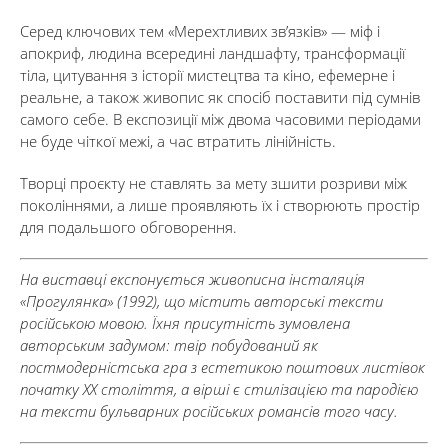
Серед ключових тем «Мерехтливих звʼязків» — міф і
апокриф, людина всередині ландшафту, трансформації
тіла, цитування з історії мистецтва та кіно, ефемерне і
реальне, а також живопис як спосіб поставити під сумнів
самого себе. В експозиції між двома часовими періодами
не буде чіткої межі, а час втратить лінійність.
Творці проєкту не ставлять за мету зшити розриви між
поколіннями, а лише проявляють їх і створюють простір
для подальшого обговорення.
На виставці експонується живописна інсталяція
«Прогулянка» (1992), що містить авторські тексти
російською мовою. Їхня присутність зумовлена
авторським задумом: твір побудований як
постмодерністська гра з естетикою поштових листівок
початку ХХ століття, а вірші є стилізацією та пародією
на тексти бульварних російських романсів того часу.