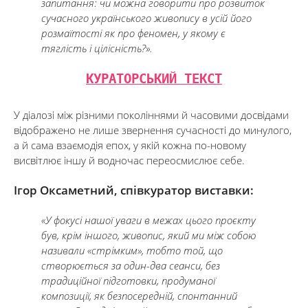
запитання: чи можна говорити про розвиток
сучасного українського живопису в усій його
розмаїтості як про феномен, у якому є
тяглість і цілісність?».
КУРАТОРСЬКИЙ ТЕКСТ
У діалозі між різними поколіннями й часовими досвідами
відображено не лише звернення сучасності до минулого,
а й сама взаємодія епох, у якій кожна по-новому
висвітлює іншу й водночас переосмислює себе.
Ігор Оксаметний, співкуратор виставки:
«У фокусі нашої уваги в межах цього проєкту
був, крім іншого, живопис, який ми між собою
називали «стрімким», тобто той, що
створюється за один-два сеанси, без
традиційної підготовки, продуманої
композиції, як безпосередній, спонтанний