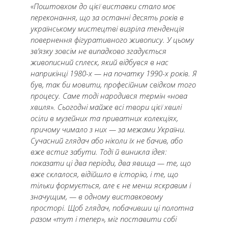
«Поштовхом до цієї виставки стало моє
переконання, що за останні десять років в
українському мистецтві визріла тенденція
повернення фігуративного живопису. У цьому
зв’язку зовсім не випадково згадується
живописний сплеск, який відбувся в нас
наприкінці 1980-х — на початку 1990-х років. Я
був, так би мовити, професійним свідком того
процесу. Саме тоді народився термін «нова
хвиля». Сьогодні майже всі твори цієї хвилі
осіли в музейних та приватних колекціях,
причому чимало з них — за межами України.
Сучасний глядач або ніколи їх не бачив, або
вже встиг забути. Тоді й виникла ідея:
показати ці два періоди, два явища — те, що
вже склалося, відійшло в історію, і те, що
тільки формується, але є не менш яскравим і
значущим, — в одному виставковому
просторі. Щоб глядач, побачивши ці полотна
разом «тут і тепер», міг поставити собі