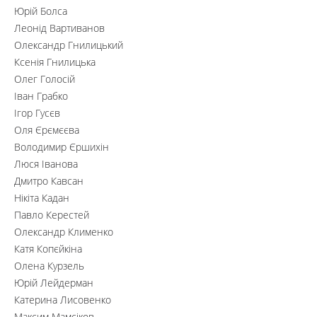
Юрій Болса
Леонід Вартиванов
Олександр Гнилицький
Ксенія Гнилицька
Олег Голосій
Іван Грабко
Ігор Гусєв
Оля Єрємєєва
Володимир Єршихін
Люся Іванова
Дмитро Кавсан
Нікіта Кадан
Павло Керестей
Олександр Клименко
Катя Копєйкіна
Олена Курзель
Юрій Лейдерман
Катерина Лисовенко
Максим Мамсіков