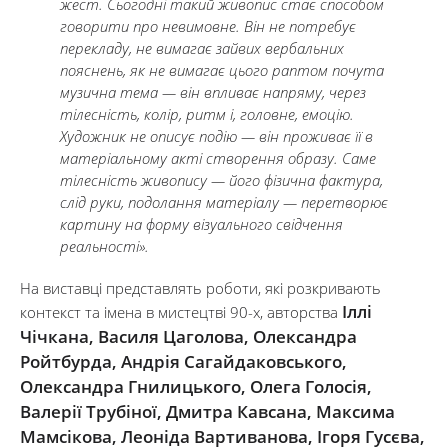
жест. Сьогодні такий живопис стає способом
говорити про невимовне. Він не потребує
перекладу, не вимагає зайвих вербальних
пояснень, як не вимагає цього раптом почута
музична тема — він впливає напряму, через
тілесність, колір, ритм і, головне, емоцію.
Художник не описує подію — він проживає її в
матеріальному акті створення образу. Саме
тілесність живопису — його фізична фактура,
слід руки, подолання матеріалу — перетворює
картину на форму візуального свідчення
реальності».
На виставці представлять роботи, які розкривають
Іллі
контекст та імена в мистецтві 90-х, авторства
Чічкана, Василя Цаголова, Олександра
Ройтбурда, Андрія Сагайдаковського,
Олександра Гнилицького, Олега Голосія,
Валерії Трубіної, Дмитра Кавсана, Максима
Мамсікова, Леоніда Вартиванова, Ігоря Гусєва,