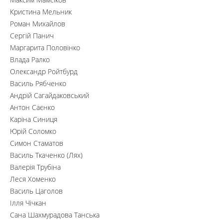
Кристина Мельник
Роман Михайлов
Сергій Панич
Маргарита Половінко
Влада Ралко
Олександр Ройтбурд
Василь Рябченко
Андрій Сагайдаковський
Антон Саєнко
Каріна Синиця
Юрій Соломко
Симон Стаматов
Василь Ткаченко (Лях)
Валерія Трубіна
Леся Хоменко
Василь Цаголов
Ілля Чічкан
Сана Шахмурадова Танська