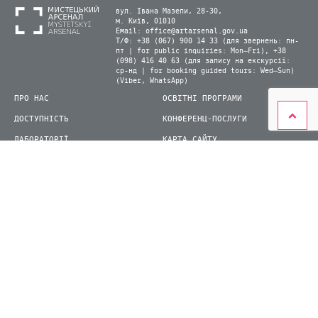
вул. Івана Мазепи, 28-30,
м. Київ, 01010
Email:
office@artarsenal.gov.ua
Т/Ф: +38 (067) 900 14 33 (для звернень: пн-
пт | for public inquiries: Mon–Fri), +38
(098) 416 40 63 (для запису на екскурсії:
ср-нд | for booking guided tours: Wed–Sun)
(Viber, WhatsApp)
ПРО НАС
ОСВІТНІ ПРОГРАМИ
ДОСТУПНІСТЬ
КОНФЕРЕНЦ-ПОСЛУГИ
ЛАБОРАТОРІЇ
КАРТА САЙТУ
ВІДВІДУВАЧАМ
ДЛЯ ПРЕСИ
ВИСТАВКИ ТА ФЕСТИВАЛІ
СТАТИ ВОЛОНТЕРОМ
КНИЖКОВИЙ АРСЕНАЛ
© 2026 ДП Національний культурно-мистецький та музейний комплекс «Мистецький
арсенал»