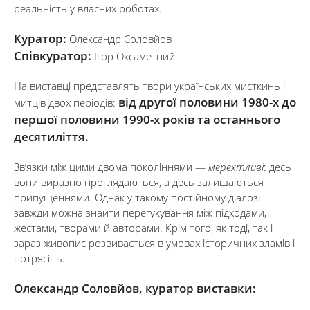
реальність у власних роботах.
Куратор:
Олександр Соловйов
Співкуратор:
Ігор Оксаметний
На виставці представлять твори українських мисткинь і
від другої половини 1980-х до
митців двох періодів:
першої половини 1990-х років та останнього
десятиліття.
Зв’язки між цими двома поколіннями —
мерехтливі
: десь
вони виразно проглядаються, а десь залишаються
припущеннями. Однак у такому постійному діалозі
завжди можна знайти перегукування між підходами,
жестами, творами й авторами. Крім того, як тоді, так і
зараз живопис розвивається в умовах історичних зламів і
потрясінь.
Олександр Соловйов, куратор виставки: