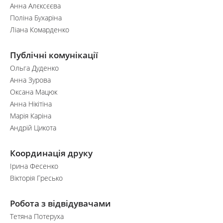
Анна Алєксєєва
Поліна Бухаріна
Ліана Комарденко
Публічні комунікації
Ольга Дуденко
Анна Зурова
Оксана Мацюк
Анна Нікітіна
Марія Каріна
Андрій Цикота
Координація друку
Ірина Фесенко
Вікторія Гресько
Робота з відвідувачами
Тетяна Потеруха