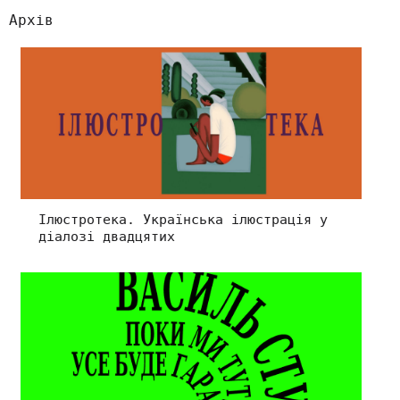
Архів
Ілюстротека. Українська ілюстрація у
діалозі двадцятих