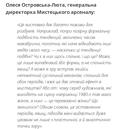
Олеся Островська-Люта, генеральна
директорка Мистецького арсеналу:
«Ця виставка дає багато поживи для
роздумів. Наприклад, попри позірну формальну
подібність тенденцій: величезні, часом
макабричні, полотна, які наче відкидають інші
медіа свого часу, — наскільки ці тенденції
подібні? Чи є в них щось спільне, і що це? Може,
це лише випадковий збіг форми, а не спільність
явищ? А може в гру вступає якийсь
непомітний суспільний механізм, спільний для
обох періодів, і вже це дає отакий ефект в
мистецтві? Або от: чому серед художників, які
виходять на сцену наприкінці 1980-х так мало
жінок, а нині — це переважно жінки? Що
змінилося? Одним словом, це зіставлення
періодів, явищ, підходів мені видається дуже
цікавим не лише з пластичної, а й аналітичної
точки зору».