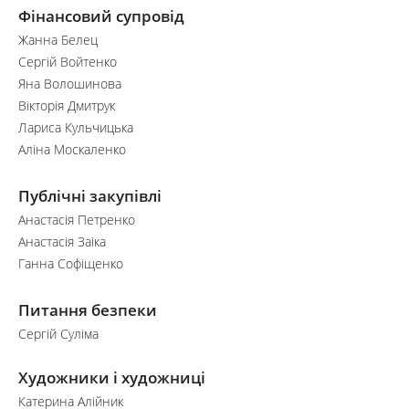
Фінансовий супровід
Жанна Белец
Сергій Войтенко
Яна Волошинова
Вікторія Дмитрук
Лариса Кульчицька
Аліна Москаленко
Публічні закупівлі
Анастасія Петренко
Анастасія Заіка
Ганна Софіщенко
Питання безпеки
Сергій Суліма
Художники і художниці
Катерина Алійник