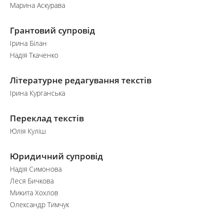
Марина Аскурава
Грантовий супровід
Ірина Білан
Надія Ткаченко
Літературне редагування текстів
Ірина Курганська
Переклад текстів
Юлія Куліш
Юридичний супровід
Надія Симонова
Леся Бичкова
Микита Хохлов
Олександр Тимчук