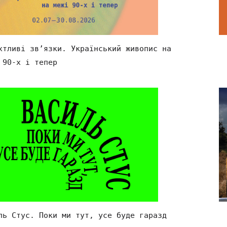
хтливі зв’язки. Український живопис на
 90-х і тепер
ль Стус. Поки ми тут, усе буде гаразд