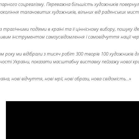
рного соцреалізму. Переважна більшість художників повернула
окоління талановитих художників, вільних від радянських мис
у з трагічними подіями в країні та її ціннісному вибору, пошуку 
вим інструментом самоусвідомлення і самовідчуття нації через
 року ми відібрали з тисяч робіт 300 творів 100 художників д
ності України, показати масштабну виставку пейзажу нової кр
аїна, нові відчуття, нові мрії, нові образи, нова свідомість…
»