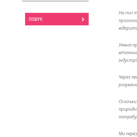
На тлі т
ПОШУК
проголош
відкрито
Уявна п
втіленн
індустр
Через пе
розумін
Оскільк
природно
потребу
Ми переж