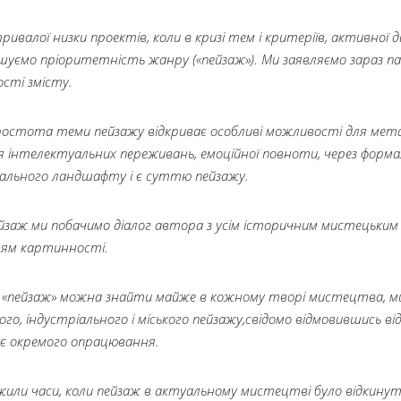
ривалої низки проектів, коли в кризі тем і критеріїв, активної д
уємо пріоритетність жанру («пейзаж»). Ми заявляємо зараз па
сті змісту.
ростота теми пейзажу відкриває особливі можливості для мета
я інтелектуальних переживань, емоційної повноти, через форм
іального ландшафту і є суттю пейзажу.
йзаж ми побачимо діалог автора з усім історичним мистецьким 
ням картинності.
и «пейзаж» можна знайти майже в кожному творі мистецтва, м
го, індустріального і міського пейзажу,свідомо відмовившись від 
є окремого опрацювання.
или часи, коли пейзаж в актуальному мистецтві було відкинуто