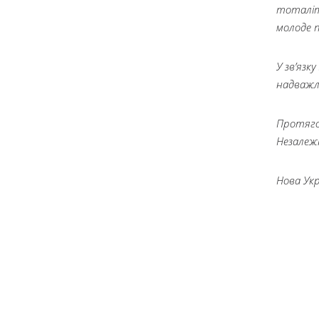
тоталіта
молоде п
У зв’язк
надважли
Протягом
Незалеж
Нова Укр