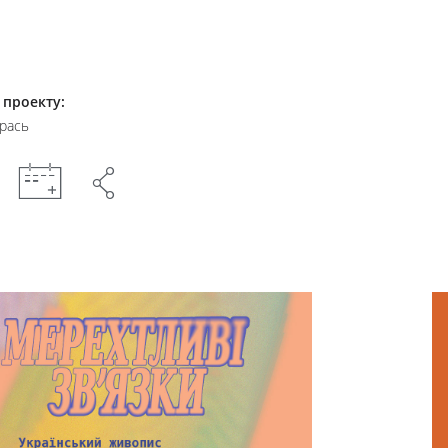
 проекту:
рась