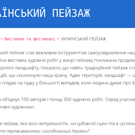
АЇНСЬКИЙ ПЕЙЗАЖ
Виставки та фестивалі
УКРАЇНСЬКИЙ ПЕЙЗАЖ
кий пейзаж стає важливим інструментом самоусвідомлення нації,
на виставка художніх робіт у жанрі пейзажу покликана продем
урного ландшафту, показати, що навіть традиційний пейзаж ста
дій, що сколихнули нашу країну. Адже територія, ландшафт — це
 спадає на гадку у більшості випадків, коли людина думає про 
 об’єднує 100 авторів і понад 300 художніх робіт. Серед учасникі
тивні художники.
 пейзаж, яка його актуальність на художній сцені та в суспільст
 та переживаннями сьогоднішньої України?