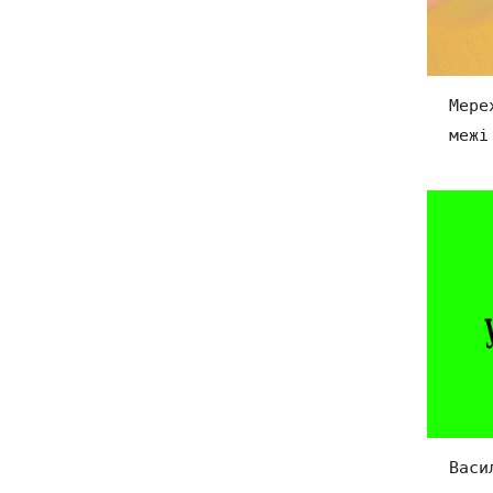
Мере
межі
Васи