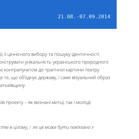
21.08.-07.09.2014
 її ціннісного вибору та пошуку ідентичності.
онструвати унікальність українського природного
є контрапунктом до трагічної картини театру
 те, що об’єднує державу, і саме візуальний образ
Батьківщину.
в проекту – як визнані митці, так і молоді
ві в цілому, і як це може бути пов’язано з