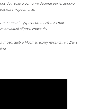
сь до нього в останні десять років. Зросло
тецьких стереотипів.
ідентичності – український пейзаж стає
 візуальні образи краєвиду.
ля того, щоб в Мистецькому Арсеналі на День
аїни.