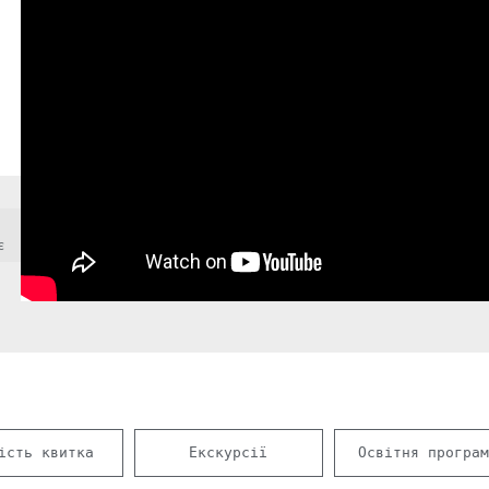
є
ість квитка
Екскурсії
Освітня програм