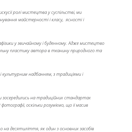
искусії ролі мистецтва у суспільстві, ми
нування майстерності і класу, ясності і
фізики у звичайному і буденному. Адже мистецтво
альну пластику автора в тканину природного та
і культурним надбанням, з традиціями і
и зосередились на традиційних стандартах
фотографії, оскільки розуміємо, що її масив
 на десятиліття, як один з основних засобів