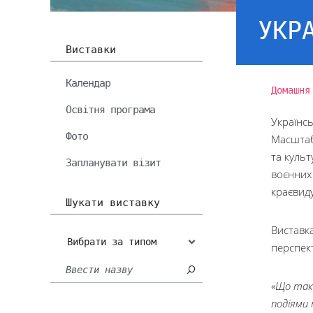
УКР
Виставки
Календар
Домашня
Освітня програма
Українсь
Фото
Масштаб
та культ
Запланувати візит
воєнних 
краєвиду
Шукати виставку
Виставка
Вибрати за типом
перспек
«
Що таке
подіями