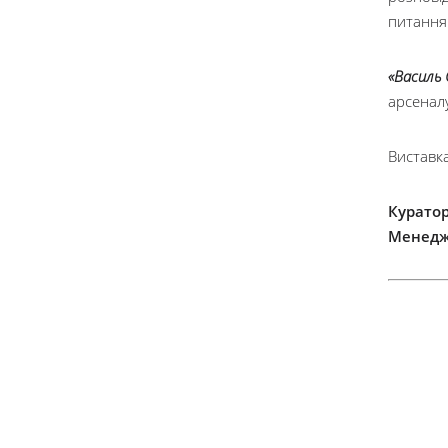
питання 
«Василь 
арсенал
Виставка
Куратор
Менедж