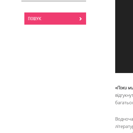
ПОШУК
«Поки ми
відгукну
багатьох
Водноча
літерату