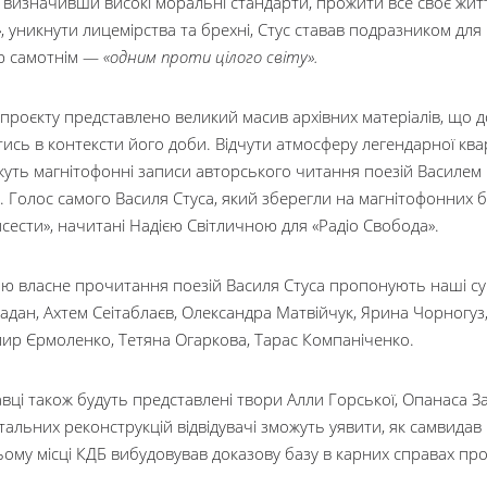
і визначивши високі моральні стандарти, прожити все своє жит
»
, уникнути лицемірства та брехні, Стус ставав подразником для
ю самотнім —
«одним проти цілого світу».
проєкту представлено великий масив архівних матеріалів, що д
ись в контексти його доби. Відчути атмосферу легендарної ква
уть магнітофонні записи авторського читання поезій Василем
. Голос самого Василя Стуса, який зберегли на магнітофонних бо
псести», начитані Надією Світличною для «Радіо Свобода».
ю власне прочитання поезій Василя Стуса пропонують наші суч
адан, Ахтем Сеітаблаєв, Олександра Матвійчук, Ярина Чорногуз
ир Єрмоленко, Тетяна Огаркова, Тарас Компаніченко.
вці також будуть представлені твори Алли Горської, Опанаса 
альних реконструкцій відвідувачі зможуть уявити, як самвида
му місці КДБ вибудовував доказову базу в карних справах прот