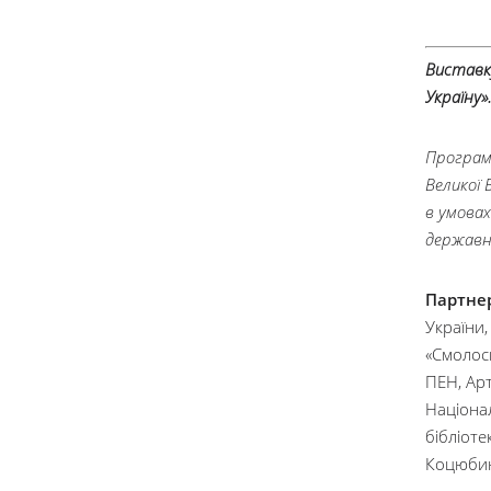
Виставк
Україну»
Програм
Великої 
в умовах
державн
Партнер
України,
«Смолоск
ПЕН, Арт
Націона
бібліоте
Коцюбин