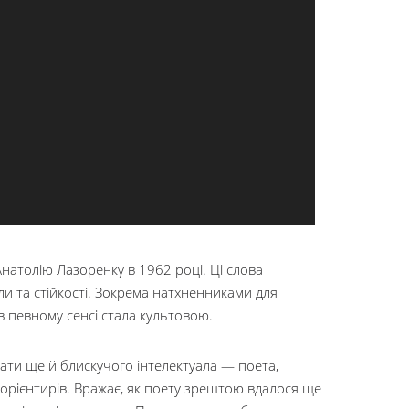
атолію Лазоренку в 1962 році. Ці слова
ли та стійкості. Зокрема натхненниками для
а в певному сенсі стала культовою.
ати ще й блискучого інтелектуала — поета,
х орієнтирів. Вражає, як поету зрештою вдалося ще