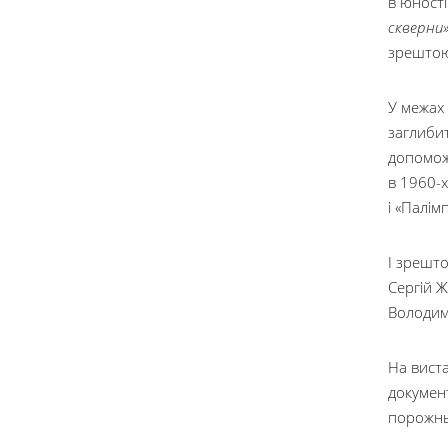
в юност
скверни
зрешто
У межах 
заглибит
допомож
в 1960-х
і «Палім
І зрешто
Сергій Ж
Володим
На виста
документ
порожньо