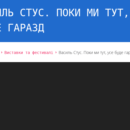
ИЛЬ СТУС. ПОКИ МИ ТУТ,
Е ГАРАЗД
Виставки та фестивалі
Василь Стус. Поки ми тут, усе буде га