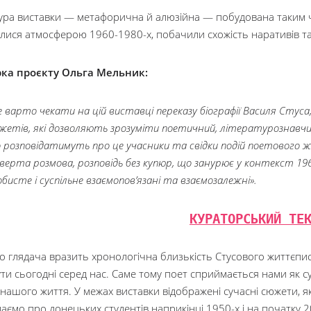
ура виставки — метафорична й алюзійна — побудована таким чин
лися атмосферою 1960-1980-х, побачили схожість наративів та 
ка проєкту Ольга Мельник:
е варто чекати на цій виставці переказу біографії Василя Стуса,
жетів, які дозволяють зрозуміти поетичний, літературознавчи
 розповідатимуть про це учасники та свідки подій поетового ж
дверта розмова, розповідь без купюр, що занурює у контекст 196
обисте і суспільне взаємопов’язані та взаємозалежні».
КУРАТОРСЬКИЙ ТЕ
о глядача вразить хронологічна близькість Стусового життєпис
ути сьогодні серед нас. Саме тому поет сприймається нами як суч
нашого життя. У межах виставки відображені сучасні сюжети, я
аємо про донецьких студентів наприкінці 1950-х і на початку 20