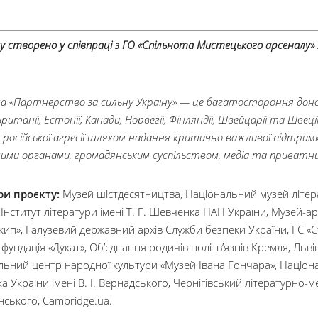
у створено у співпраці з ГО «Спільнота Мистецького арсеналу
.
а «Партнерство за сильну Україну» — це багатостороння донор
Британії, Естонії, Канади, Норвегії, Фінляндії, Швейцарії та Шв
 російської агресії шляхом надання критично важливої підтримк
ими органами, громадянським суспільством, медіа та приватн
и проєкту:
Музей шістдесятництва, Національний музей літер
 Інститут літератури імені Т. Г. Шевченка НАН України, Музей-а
ип», Галузевий державний архів Служби безпеки України, ГС «Ст
фундація «Дукат», Об’єднання родичів політв’язнів Кремля, Льві
льний центр народної культури «Музей Івана Гончара», Націона
ка України імені В. І. Вернадського, Чернігівський літературн
ського, Cambridge.ua.