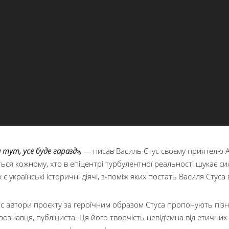
 тут, усе буде гаразд»,
— писав Василь Стус своєму приятелю Ан
ться кожному, хто в епіцентрі турбулентної реальності шукає си
 є українські історичні діячі, з-поміж яких постать Василя Стус
с автори проєкту за героїчним образом Стуса пропонують пізн
рознавця, публіциста. Ця його творчість невід’ємна від етични