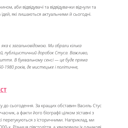
ом, аби відвідувачі та відвідувачки відчули та
ідей, які лишаються актуальними й сьогодні.
 яка є загальновідомою. Ми обрали кілька
й, публіцистичний доробок Стуса. Важливо,
иття. В буквальному сенсі — це буде пряма
0-1980 років, де мистецьке і політичне,
КСТ
у до сьогодення. За кращих обставин Василь Стус
асник, а факти його біографії цілком зіставні з
кі перегукуються з історичними. Наприклад, ми
00-х. Різниця півстоліття, а хвилювали їх однакові