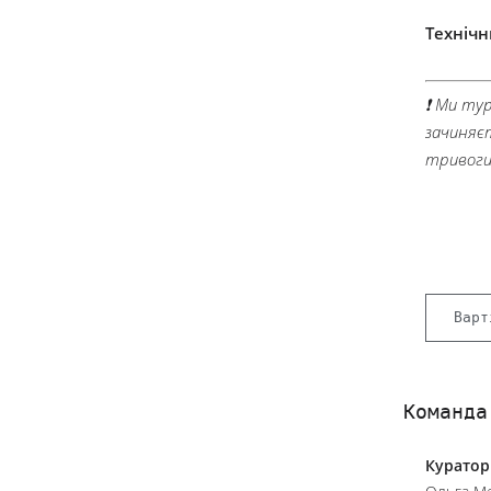
Технічн
❗ Ми ту
зачиняє
тривоги
Варт
Команда
Куратор