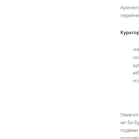
Архітект
перейня
Куратор
«Н
сю
що
ві
ос
Уважног
міг би б
подіями 
розповід