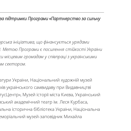
» за підтримки Програми «Партнерство за сильну
ська ініціатива, що фінансується урядами
еції. Метою Програми є посилення стійкості України
и місцевим громадам у співпраці з українськими
им сектором.
атури України, Національний художній музей
рхів українського самвидаву при Видавництві
усЦентр», Музей історії міста Києва, Український
вський академічний театр ім. Леся Курбаса,
льна історична бібліотека України, Національна
о-меморіальний музей-заповідник Михайла