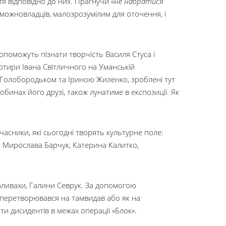
тя відповідно до них. Прагнучи
«не набратися
 можновладців, малозрозумілим для оточення, і
опоможуть пізнати творчість Василя Стуса і
ртири Івана Світличного на Уманській
 Голобородьком та Іриною Жиленко, зроблені тут
бинах його друзі, також лунатиме в експозиції. Як
асники, які сьогодні творять культурне поле:
, Мирослава Барчук, Катерина Калитко,
Заливахи, Галини Севрук. За допомогою
в перетворювався на тамвидав або як на
и дисидентів в межах операції «Блок».