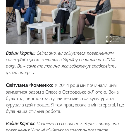
Вадим Карп’як:
Світлано, ви опікуєтеся поверненням
колекції «Скіфське золота» в Україну починаючи з 2014
року. Ви – саме та людина, яка забезпечує спадковість
цього процесу.
Світлана Фоменко:
У 2014 році ми починали цим
займатися разом з Олесею Островською-Лютою. Вона
була тоді першою заступницею міністра культури та
курувала цей процес. Я теж працювала в міністерстві, і це
була наша спільна робота.
Вадим Карп’як:
Почнемо із сьогодення. Зараз справу про
повернення Україні «Скіфського золота» розглядає