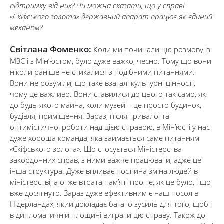
підтримку від них? Чи можна сказати, що у справі
«Скіфського золота» державний апарат працює як єдиний
механізм?
Світлана Фоменко:
Коли ми починали цю розмову із
МЗС і з Мін’юстом, було дуже важко, чесно. Тому що вони
ніколи раніше не стикалися з подібними питаннями.
Вони не розуміли, що таке взагалі культурні цінності,
чому це важливо. Вони ставилися до цього так само, як
до будь-якого майна, коли музей – це просто будинок,
будівля, приміщення. Зараз, після тривалої та
оптимістичної роботи над цією справою, в Мін’юсті у нас
дуже хороша команда, яка займається саме питанням
«Скіфського золота». Що стосується Міністерства
закордонних справ, з ними важче працювати, адже це
інша структура. Дуже впливає постійна зміна людей в
міністерстві, а отже втрата пам’яті про те, як це було, і що
вже досягнуто. Зараз дуже ефективним є наш посол в
Нідерландах, який докладає багато зусиль для того, щоб і
в дипломатичній площині виграти цю справу. Також до