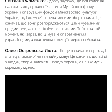
Світлана Фоменко:
Одразу зауважу, що вся колекція
належить до державної частини Музейного фонду
України, і оперує цим фондом Міністерство культури
України, тоді як музеї є оперативними зберігачами. Це
означає, що вони розпоряджаються цими музейними
предметами, але не є їхніми власниками. Тобто на той
момент, як і зараз, всі ці музеї є оперативними
управлінцями, а власником колекції є держава Україна.
Олеся Островська-Люта:
Що це означає в перекладі
зі спеціалізованої на звичайну мову? Це означає, що всі ці
знахідки, твори належать народу України, а не якомусь
окремому музею.