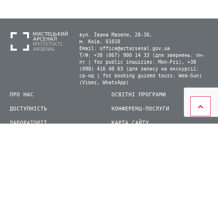
вул. Івана Мазепи, 28-30,
м. Київ, 01010
Email:
office@artarsenal.gov.ua
Т/Ф: +38 (067) 900 14 33 (для звернень: пн-
пт | for public inquiries: Mon–Fri), +38
(098) 416 40 63 (для запису на екскурсії:
ср-нд | for booking guided tours: Wed–Sun)
(Viber, WhatsApp)
ПРО НАС
ОСВІТНІ ПРОГРАМИ
ДОСТУПНІСТЬ
КОНФЕРЕНЦ-ПОСЛУГИ
ЛАБОРАТОРІЇ
КАРТА САЙТУ
ВІДВІДУВАЧАМ
ДЛЯ ПРЕСИ
ВИСТАВКИ ТА ФЕСТИВАЛІ
СТАТИ ВОЛОНТЕРОМ
КНИЖКОВИЙ АРСЕНАЛ