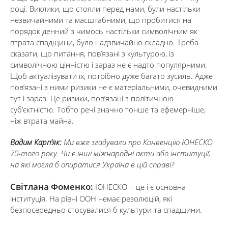
році. Виклики, що стояли перед нами, були настільки
незвичайними та масштабними, що пробитися на
порядок денний з чимось настільки символічним як
втрата спадщини, було надзвичайно складно. Треба
сказати, що питання, пов’язані з культурою, із
символічною цінністю і зараз не є надто популярними.
Щоб актуалізувати їх, потрібно дуже багато зусиль. Адже
пов’язані з ними ризики не є матеріальними, очевидними
тут і зараз. Це ризики, пов’язані з політичною
суб’єктністю. Тобто речі значно тонше та ефемерніше,
ніж втрата майна.
Вадим Карп’як:
Ми вже згадували про Конвенцію ЮНЕСКО
70-того року. Чи є інші міжнародні акти або інституції,
на які могла б опиратися Україна в цій справі?
Світлана Фоменко:
ЮНЕСКО − це і є основна
інституція. На рівні ООН немає резолюцій, які
безпосередньо стосувалися б культури та спадщини.