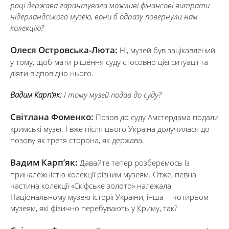
році держава гарантувала можливі фінансові витрати
нідерландського музею, вони б одразу повернули нам
колекцію?
Олеся Островська-Люта:
Ні, музей був зацікавлений
у тому, щоб мати рішення суду стосовно цієї ситуації та
діяти відповідно нього.
Вадим Карп’як:
І тому музей подав до суду?
Світлана Фоменко:
Позов до суду Амстердама подали
кримські музеї. І вже після цього Україна долучилася до
позову як третя сторона, як держава.
Вадим Карп’як:
Давайте тепер розберемось із
приналежністю колекції різним музеям. Отже, певна
частина колекції «Скіфське золото» належала
Національному музею історії України, інша − чотирьом
музеям, які фізично перебувають у Криму, так?