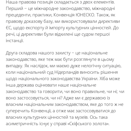
Наша правова позиція складається з двох елементів.
Перший − це міжнародне законодавство, міжнародні
прецеденти, практики, Конвенція ЮНЕСКО. Також, як
правову доказову базу, ми використовували директиви
ЄС, щодо експорту й імпорту культурних цінностей. До
речі, ці директиви були відхилені ще судом першої
інстанції.
Друга складова нашого захисту − це національне
законодавство, яке теж має бути розглянуте в цьому
випадку. Як наслідок, ми маємо дуже нелогічну ситуацію,
коли національний суд Нідерландів виносить рішення
щодо національного законодавства України. Хіба може
інша держава оцінювати наше національне
законодавство та говорити, чи воно правильне, чи ні; чи
воно застосовується, чи ні? Адже ми є державою із
власним національним законодавством, яке до того ж не
суперечить Конвенції, а отже має застосовуватися до
власних культурних цінностей та музеїв. Ось така
асиметричність існує у справі «Скіфського золота».