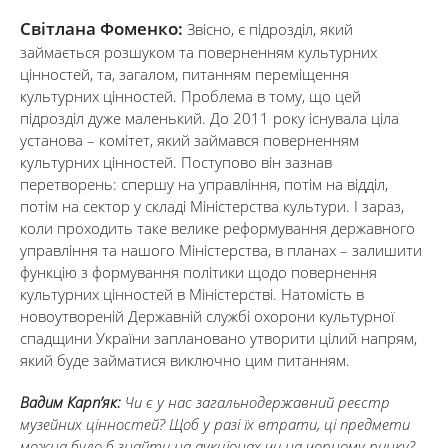
Світлана Фоменко:
Звісно, є підрозділ, який
займається розшуком та поверненням культурних
цінностей, та, загалом, питанням переміщення
культурних цінностей. Проблема в тому, що цей
підрозділ дуже маленький. До 2011 року існувала ціла
установа – комітет, який займався поверненням
культурних цінностей. Поступово він зазнав
перетворень: спершу на управління, потім на відділ,
потім на сектор у складі Міністерства культури. І зараз,
коли проходить таке велике реформування державного
управління та нашого Міністерства, в планах – залишити
функцію з формування політики щодо повернення
культурних цінностей в Міністерстві. Натомість в
новоутвореній Державній службі охорони культурної
спадщини України заплановано утворити цілий напрям,
який буде займатися виключно цим питанням.
Вадим Карп’як:
Чи є у нас загальнодержавний реєстр
музейних цінностей? Щоб у разі їх втрати, ці предмети
можна було б знайти на аукціонах чи на чорному ринку?