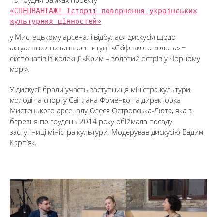
13 грудня рамках проєкту
«СПЕЦВАНТАЖ! Історії повернення українських
культурних цінностей»
у Мистецькому арсеналі відбулася дискусія щодо
актуальних питань реституції «Скіфського золота» −
експонатів із колекції «Крим – золотий острів у Чорному
морі».
У дискусії брали участь заступниця міністра культури,
молоді та спорту Світлана Фоменко та директорка
Мистецького арсеналу Олеся Островська-Люта, яка з
березня по грудень 2014 року обіймала посаду
заступниці міністра культури. Модерував дискусію Вадим
Карп’як.