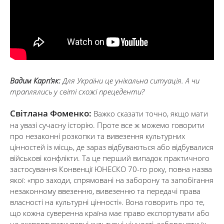
Вадим Карп’як:
Для України це унікальна ситуація. А чи
траплялись у світі схожі прецеденти?
Світлана Фоменко:
Важко сказати точно, якщо мати
на увазі сучасну історію. Проте все ж можемо говорити
про незаконні розкопки та вивезення культурних
цінностей із місць, де зараз відбуваються або відбувалися
військові конфлікти. Та це перший випадок практичного
застосування Конвенції ЮНЕСКО 70-го року, повна назва
якої: «про заходи, спрямовані на заборону та запобігання
незаконному ввезенню, вивезенню та передачі права
власності на культурні цінності». Вона говорить про те,
що кожна суверенна країна має право експортувати або