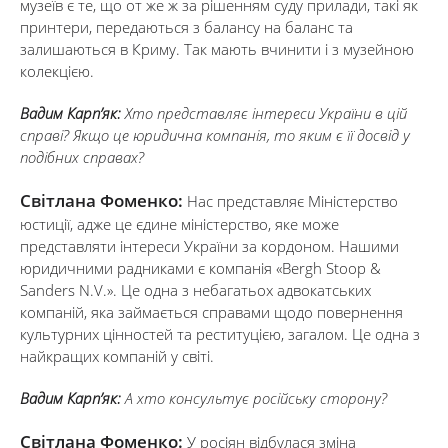
музеїв є те, що от же ж за рішенням суду прилади, такі як
принтери, передаються з балансу на баланс та
залишаються в Криму. Так мають вчинити і з музейною
колекцією.
Вадим Карп’як:
Хто представляє інтереси України в цій
справі? Якщо це юридична компанія, то яким є її досвід у
подібних справах?
Світлана Фоменко:
Нас представляє Міністерство
юстиції, адже це єдине міністерство, яке може
представляти інтереси України за кордоном. Нашими
юридичними радниками є компанія «Bergh Stoop &
Sanders N.V.». Це одна з небагатьох адвокатських
компаній, яка займається справами щодо повернення
культурних цінностей та реституцією, загалом. Це одна з
найкращих компаній у світі.
Вадим Карп’як:
А хто консультує російську сторону?
Світлана Фоменко:
У росіян відбулася зміна