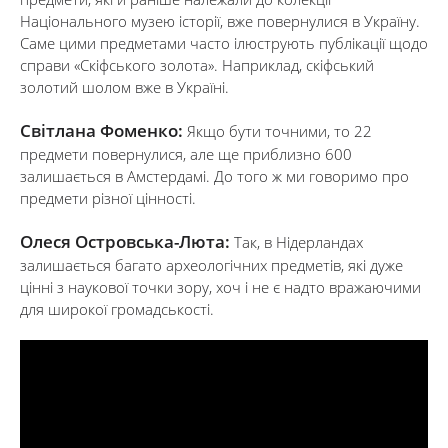
Національного музею історії, вже повернулися в Україну.
Саме цими предметами часто ілюструють публікації щодо
справи «Скіфського золота». Наприклад, скіфський
золотий шолом вже в Україні.
Світлана Фоменко:
Якщо бути точними, то 22
предмети повернулися, але ще приблизно 600
залишається в Амстердамі. До того ж ми говоримо про
предмети різної цінності.
Олеся Островська-Люта:
Так, в Нідерландах
залишається багато археологічних предметів, які дуже
цінні з наукової точки зору, хоч і не є надто вражаючими
для широкої громадськості.