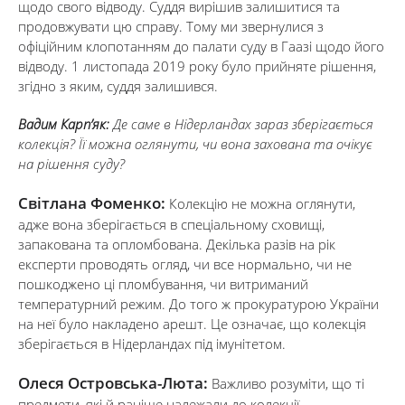
щодо свого відводу. Суддя вирішив залишитися та
продовжувати цю справу. Тому ми звернулися з
офіційним клопотанням до палати суду в Гаазі щодо його
відводу. 1 листопада 2019 року було прийняте рішення,
згідно з яким, суддя залишився.
Вадим Карп’як:
Де саме в Нідерландах зараз зберігається
колекція? Її можна оглянути, чи вона захована та очікує
на рішення суду?
Світлана Фоменко:
Колекцію не можна оглянути,
адже вона зберігається в спеціальному сховищі,
запакована та опломбована. Декілька разів на рік
експерти проводять огляд, чи все нормально, чи не
пошкоджено ці пломбування, чи витриманий
температурний режим. До того ж прокуратурою України
на неї було накладено арешт. Це означає, що колекція
зберігається в Нідерландах під імунітетом.
Олеся Островська-Люта:
Важливо розуміти, що ті
предмети, які й раніше належали до колекції