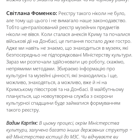
Світлана Фоменко:
Реєстру такого ніколи не було,
але тому що цього і не вимагало наше законодавство.
Тобто централізований реєстр музейних предметів
ніколи не вівся. Коли сталася анексія Криму та почалися
військові дії на Донбасі, це питання постало дуже гостро.
Адже ми навіть не знаємо, що знаходиться в музеях, які
безпосередньо не підпорядковані Міністерству культури.
Зараз ми розпочали здійснювати цю роботу, скажімо,
непрямими методами. Збираємо інформацію про
культурні та музейні цінності, які знаходились і ще,
можливо, знаходяться, а можливо, вже й ні на
Кримському півострові та на Донбасі. В майбутньому
планується, що новоутворена служба з охорони
культурної спадщини буде займатися формуванням
такого реєстру.
Вадим Карп’як:
В цьому процесі, окрім Міністерства
культури, залучено багато інших державних структур −
від Міністерства юстиції до МЗС. Чи відчуваєте ви