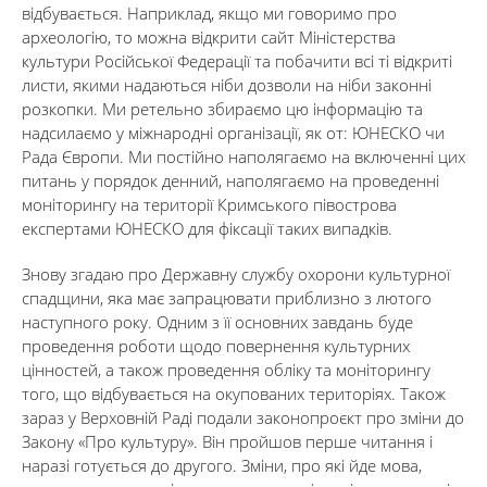
відбувається. Наприклад, якщо ми говоримо про
археологію, то можна відкрити сайт Міністерства
культури Російської Федерації та побачити всі ті відкриті
листи, якими надаються ніби дозволи на ніби законні
розкопки. Ми ретельно збираємо цю інформацію та
надсилаємо у міжнародні організації, як от: ЮНЕСКО чи
Рада Європи. Ми постійно наполягаємо на включенні цих
питань у порядок денний, наполягаємо на проведенні
моніторингу на території Кримського півострова
експертами ЮНЕСКО для фіксації таких випадків.
Знову згадаю про Державну службу охорони культурної
спадщини, яка має запрацювати приблизно з лютого
наступного року. Одним з її основних завдань буде
проведення роботи щодо повернення культурних
цінностей, а також проведення обліку та моніторингу
того, що відбувається на окупованих територіях. Також
зараз у Верховній Раді подали законопроєкт про зміни до
Закону «Про культуру». Він пройшов перше читання і
наразі готується до другого. Зміни, про які йде мова,