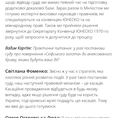
щодо відводу судді, ми маємо певний час на підготовку
додаткової доказової бази. Зараз разом із Мін’юстом ми
готуємо експертні висновки науковців і правників, які
спеціалізуються на конвенціях ЮНЕСКО та на
міжнародному праві. Також ми прийняли рішення
звернутися до Секретаріату Конвенції ЮНЕСКО 1970-го
року, щоб запросити їх долучитися до процесу.
Вадим Карп’як:
Практичне питання: у разі постанови
суду про повернення «Скіфського золота» до анексованого
Криму, якими будуть ваші дії?
Світлана Фоменко:
Звісно ж у нас є стратегія, яка
охоплює різний розвиток подій. У разі такої постанови
суду, наш наступний правовий механізм – це касація.
Касаційне провадження відбудеться в будь-якому
випадку, адже якщо рішення суду буде на користь
України, тоді кримські музеї подадуть цю касацію. Тому
ми вже до цього готуємося.
Олеся Островська-Люта:
Я хочу трішки розширити