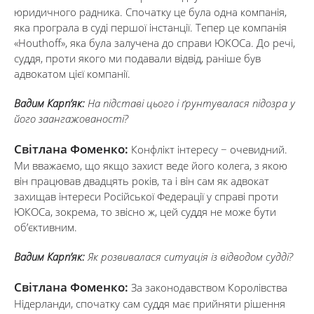
юридичного радника. Спочатку це була одна компанія,
яка програла в суді першої інстанції. Тепер це компанія
«Houthoff», яка була залучена до справи ЮКОСа. До речі,
суддя, проти якого ми подавали відвід, раніше був
адвокатом цієї компанії.
Вадим Карп’як:
На підставі цього і ґрунтувалася підозра у
його заангажованості?
Світлана Фоменко:
Конфлікт інтересу − очевидний.
Ми вважаємо, що якщо захист веде його колега, з якою
він працював двадцять років, та і він сам як адвокат
захищав інтереси Російської Федерації у справі проти
ЮКОСа, зокрема, то звісно ж, цей суддя не може бути
об’єктивним.
Вадим Карп’як:
Як розвивалася ситуація із відводом судді?
Світлана Фоменко:
За законодавством Королівства
Нідерланди, спочатку сам суддя має прийняти рішення