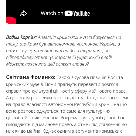
Вадим Карп’як:
Апеляція кримських музеїв базується на
тому, що Крим був автономною частиною України, а
отже і музеї, розташовані на його території, не
підпорядковуються центральній українській владі.
Можете пояснити цей аспект справи?
Світлана Фоменко:
Такою є судова позиція Росії та
кримських музеїв. Вони прагнуть перевести розгляд
справи про культурні цінності у сферу майнового права.
А це зовсім різні види законодавства. Якщо ми поглянемо
на право власності Автономної Республіки Крим, і на що
воно розповсюджується, то саме для культурних
цінностей є виключення. Зокрема, культурні цінності не
підпадають під майнове право, а отже і під ставлення до
них як до майна. Однак одним з аргументів кримських