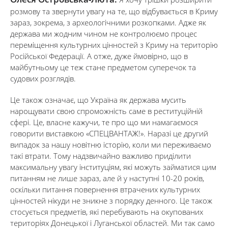
розмову та звернути увагу на те, що відбувається в Криму
зараз, зокрема, з археологічними розкопками. Адже як
держава ми жодним чином не контролюємо процес
переміщення культурних цінностей з Криму на територію
Російської Федерації. А отже, дуже ймовірно, що в
майбутньому це теж стане предметом суперечок та
судових розглядів.
Це також означає, що Україна як держава мусить
нарощувати свою спроможність саме в реституційній
сфері. Це, власне кажучи, те про що ми намагаємося
говорити виставкою «СПЕЦВАНТАЖ!». Наразі це другий
випадок за нашу новітню історію, коли ми переживаємо
такі втрати. Тому надзвичайно важливо приділити
максимальну увагу інституціям, які можуть займатися цим
питанням не лише зараз, але й у наступні 10-20 років,
оскільки питання повернення втрачених культурних
цінностей нікуди не зникне з порядку денного. Це також
стосується предметів, які перебувають на окупованих
територіях Донецької і Луганської областей. Ми так само