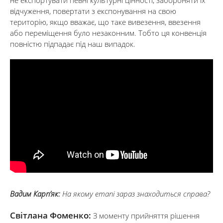
не експортувати певні культурні цінності, забороняти їх
відчуження, повертати з експонування на свою
територію, якщо вважає, що таке вивезення, ввезення
або переміщення було незаконним. Тобто ця конвенція
повністю підпадає під наш випадок.
Вадим Карп’як:
На якому етапі зараз знаходиться справа?
Світлана Фоменко:
З моменту прийняття рішення