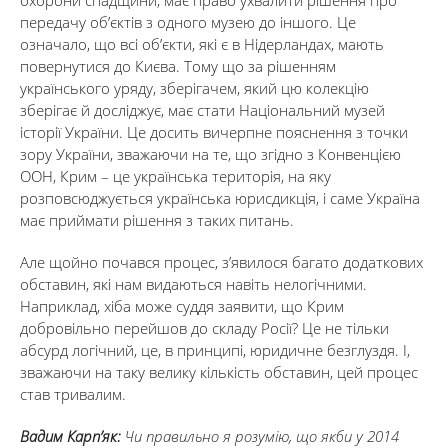
охорони спадщини, має право ухвалити рішення про
передачу об’єктів з одного музею до іншого. Це
означало, що всі об’єкти, які є в Нідерландах, мають
повернутися до Києва. Тому що за рішенням
українського уряду, зберігачем, який цю колекцію
зберігає й досліджує, має стати Національний музей
історії України. Це досить вичерпне пояснення з точки
зору України, зважаючи на те, що згідно з Конвенцією
ООН, Крим – це українська територія, на яку
розповсюджується українська юрисдикція, і саме Україна
має приймати рішення з таких питань.
Але щойно почався процес, з’явилося багато додаткових
обставин, які нам видаються навіть нелогічними.
Наприклад, хіба може суддя заявити, що Крим
добровільно перейшов до складу Росії? Це не тільки
абсурд логічний, це, в принципі, юридичне безглуздя. І,
зважаючи на таку велику кількість обставин, цей процес
став тривалим.
Вадим Карп’як:
Чи правильно я розумію, що якби у 2014