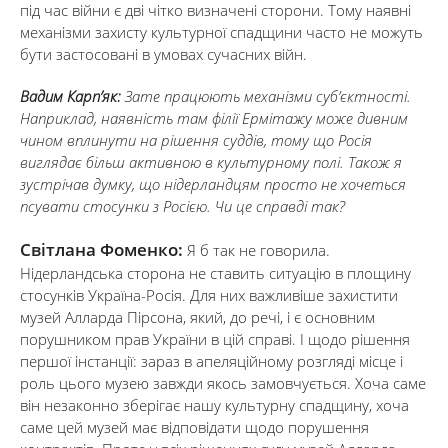
під час війни є дві чітко визначені сторони. Тому наявні
механізми захисту культурної спадщини часто не можуть
бути застосовані в умовах сучасних війн.
Вадим Карп’як:
Зате працюють механізми суб’єктності.
Наприклад, наявність там філії Ермітажу може дивним
чином вплинути на рішення суддів, тому що Росія
виглядає більш активною в культурному полі. Також я
зустрічав думку, що нідерландцям просто не хочеться
псувати стосунки з Росією. Чи це справді так?
Світлана Фоменко:
Я б так не говорила.
Нідерландська сторона не ставить ситуацію в площину
стосунків Україна-Росія. Для них важливіше захистити
музей Алларда Пірсона, який, до речі, і є основним
порушником прав України в цій справі. І щодо рішення
першої інстанції: зараз в апеляційному розгляді місце і
роль цього музею завжди якось замовчується. Хоча саме
він незаконно зберігає нашу культурну спадщину, хоча
саме цей музей має відповідати щодо порушення