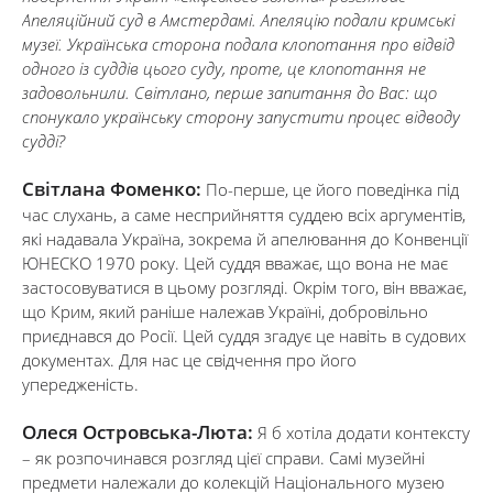
Апеляційний суд в Амстердамі. Апеляцію подали кримські
музеї. Українська сторона подала клопотання про відвід
одного із суддів цього суду, проте, це клопотання не
задовольнили. Світлано, перше запитання до Вас: що
спонукало українську сторону запустити процес відводу
судді?
Світлана Фоменко:
По-перше, це його поведінка під
час слухань, а саме несприйняття суддею всіх аргументів,
які надавала Україна, зокрема й апелювання до Конвенції
ЮНЕСКО 1970 року. Цей суддя вважає, що вона не має
застосовуватися в цьому розгляді. Окрім того, він вважає,
що Крим, який раніше належав Україні, добровільно
приєднався до Росії. Цей суддя згадує це навіть в судових
документах. Для нас це свідчення про його
упередженість.
Олеся Островська-Люта:
Я б хотіла додати контексту
– як розпочинався розгляд цієї справи. Самі музейні
предмети належали до колекцій Національного музею