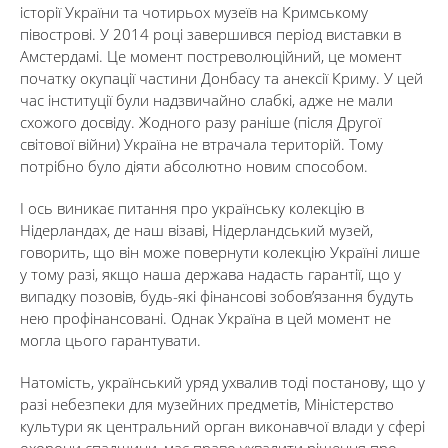
історії України та чотирьох музеїв на Кримському
півострові. У 2014 році завершився період виставки в
Амстердамі. Це момент постреволюційний, це момент
початку окупації частини Донбасу та анексії Криму. У цей
час інституції були надзвичайно слабкі, адже не мали
схожого досвіду. Жодного разу раніше (після Другої
світової війни) Україна не втрачала територій. Тому
потрібно було діяти абсолютно новим способом.
І ось виникає питання про українську колекцію в
Нідерландах, де наш візаві, Нідерландський музей,
говорить, що він може повернути колекцію Україні лише
у тому разі, якщо наша держава надасть гарантії, що у
випадку позовів, будь-які фінансові зобов’язання будуть
нею профінансовані. Однак Україна в цей момент не
могла цього гарантувати.
Натомість, український уряд ухвалив тоді постанову, що у
разі небезпеки для музейних предметів, Міністерство
культури як центральний орган виконавчої влади у сфері