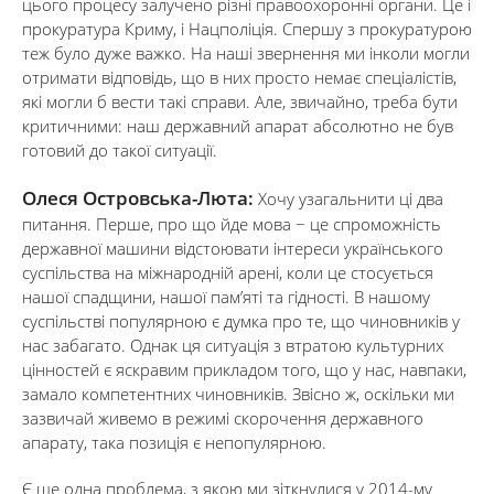
цього процесу залучено різні правоохоронні органи. Це і
прокуратура Криму, і Нацполіція. Спершу з прокуратурою
теж було дуже важко. На наші звернення ми інколи могли
отримати відповідь, що в них просто немає спеціалістів,
які могли б вести такі справи. Але, звичайно, треба бути
критичними: наш державний апарат абсолютно не був
готовий до такої ситуації.
Олеся Островська-Люта:
Хочу узагальнити ці два
питання. Перше, про що йде мова − це спроможність
державної машини відстоювати інтереси українського
суспільства на міжнародній арені, коли це стосується
нашої спадщини, нашої пам’яті та гідності. В нашому
суспільстві популярною є думка про те, що чиновників у
нас забагато. Однак ця ситуація з втратою культурних
цінностей є яскравим прикладом того, що у нас, навпаки,
замало компетентних чиновників. Звісно ж, оскільки ми
зазвичай живемо в режимі скорочення державного
апарату, така позиція є непопулярною.
Є ще одна проблема, з якою ми зіткнулися у 2014-му