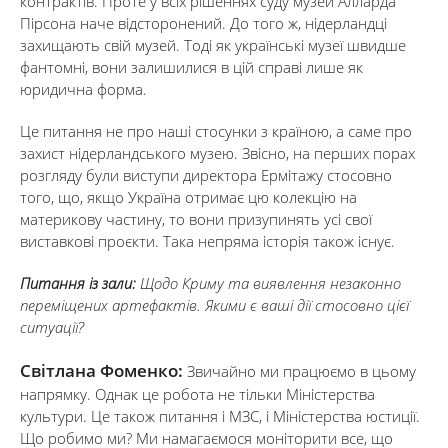
контрактів. Проте у всіх рішеннях суду музей Алларда
Пірсона наче відсторонений. До того ж, нідерландці
захищають свій музей. Тоді як українські музеї швидше
фантомні, вони залишилися в цій справі лише як
юридична форма.
Це питання не про наші стосунки з країною, а саме про
захист нідерландського музею. Звісно, на перших порах
розгляду були виступи директора Ермітажу стосовно
того, що, якщо Україна отримає цю колекцію на
материкову частину, то вони призупинять усі свої
виставкові проєкти. Така непряма історія також існує.
Питання із зали:
Щодо Криму та виявлення незаконно
переміщених артефактів. Якими є ваші дії стосовно цієї
ситуації?
Світлана Фоменко:
Звичайно ми працюємо в цьому
напрямку. Однак це робота не тільки Міністерства
культури. Це також питання і МЗС, і Міністерства юстиції.
Що робимо ми? Ми намагаємося моніторити все, що