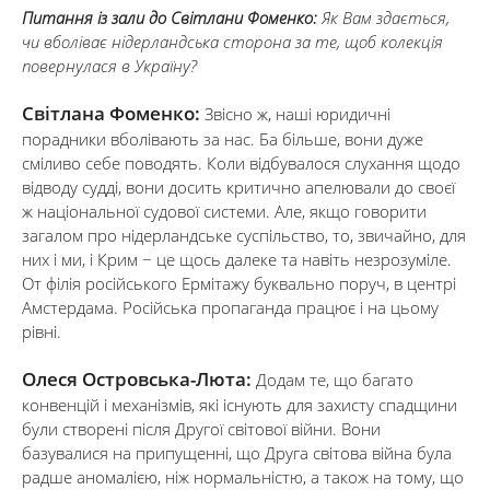
Питання із зали до Світлани Фоменко:
Як Вам здається,
чи вболіває нідерландська сторона за те, щоб колекція
повернулася в Україну?
Світлана Фоменко:
Звісно ж, наші юридичні
порадники вболівають за нас. Ба більше, вони дуже
сміливо себе поводять. Коли відбувалося слухання щодо
відводу судді, вони досить критично апелювали до своєї
ж національної судової системи. Але, якщо говорити
загалом про нідерландське суспільство, то, звичайно, для
них і ми, і Крим − це щось далеке та навіть незрозуміле.
От філія російського Ермітажу буквально поруч, в центрі
Амстердама. Російська пропаганда працює і на цьому
рівні.
Олеся Островська-Люта:
Додам те, що багато
конвенцій і механізмів, які існують для захисту спадщини
були створені після Другої світової війни. Вони
базувалися на припущенні, що Друга світова війна була
радше аномалією, ніж нормальністю, а також на тому, що