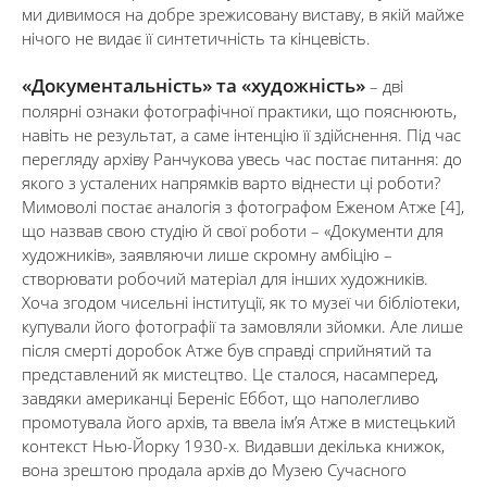
ми дивимося на добре зрежисовану виставу, в якій майже
нічого не видає її синтетичність та кінцевість.
«Документальність» та «художність»
– дві
полярні ознаки фотографічної практики, що пояснюють,
навіть не результат, а саме інтенцію її здійснення. Під час
перегляду архіву Ранчукова увесь час постає питання: до
якого з усталених напрямків варто віднести ці роботи?
Мимоволі постає аналогія з фотографом Еженом Атже [4],
що назвав свою студію й свої роботи – «Документи для
художників», заявляючи лише скромну амбіцію –
створювати робочий матеріал для інших художників.
Хоча згодом чисельні інституції, як то музеї чи бібліотеки,
купували його фотографії та замовляли зйомки. Але лише
після смерті доробок Атже був справді сприйнятий та
представлений як мистецтво. Це сталося, насамперед,
завдяки американці Береніс Еббот, що наполегливо
промотувала його архів, та ввела ім’я Атже в мистецький
контекст Нью-Йорку 1930-х. Видавши декілька книжок,
вона зрештою продала архів до Музею Сучасного