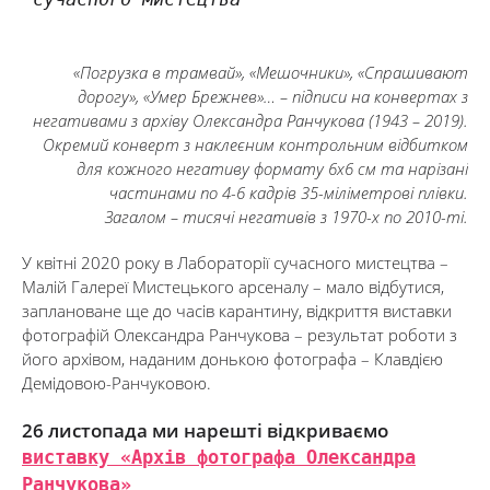
сучасного мистецтва
«Погрузка в трамвай», «Мешочники», «Спрашивают
дорогу», «Умер Брежнев»… – підписи на конвертах з
негативами з архіву Олександра Ранчукова (1943 – 2019).
Окремий конверт з наклеєним контрольним відбитком
для кожного негативу формату 6х6 см та нарізані
частинами по 4-6 кадрів 35-міліметрові плівки.
Загалом – тисячі негативів з 1970-х по 2010-ті.
У квітні 2020 року в Лабораторії сучасного мистецтва –
Малій Галереї Мистецького арсеналу – мало відбутися,
заплановане ще до часів карантину, відкриття виставки
фотографій Олександра Ранчукова – результат роботи з
його архівом, наданим донькою фотографа – Клавдією
Демідовою-Ранчуковою.
26 листопада ми нарешті відкриваємо
виставку «Архів фотографа Олександра
Ранчукова»