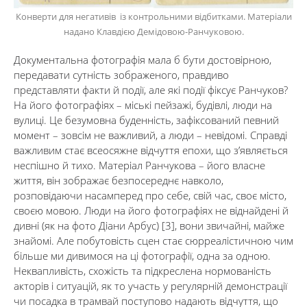
Конверти для негативів із контрольними відбитками. Матеріали
надано Клавдією Демідовою-Ранчуковою.
Документальна фотографія мала б бути достовірною,
передавати сутність зображеного, правдиво
представляти факти й події, але які події фіксує Ранчуков?
На його фотографіях – міські пейзажі, будівлі, люди на
вулиці. Це безумовна буденність, зафіксований певний
момент – зовсім не важливий, а люди – невідомі. Справді
важливим стає всеосяжне відчуття епохи, що з’являється
неспішно й тихо. Матеріал Ранчукова – його власне
життя, він зображає безпосереднє навколо,
розповідаючи насамперед про себе, свій час, своє місто,
своєю мовою. Люди на його фотографіях не віднайдені й
дивні (як на фото Діани Арбус) [3], вони звичайні, майже
знайомі. Але побутовість сцен стає сюрреалістичною чим
більше ми дивимося на ці фотографії, одна за одною.
Неквапливість, схожість та підкреслена нормованість
акторів і ситуацій, як то участь у регулярній демонстрації
чи посадка в трамвай поступово надають відчуття, що