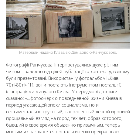
Матеріали надано Клавдією Демідовою-Ранчуковою.
Фотографії Ранчукова інтерпретувалися дуже різним
чином – залежно від цілей публікації та контексту, в якому
були презентовані. Використані у фотоальбомі «Київ
70ті-80ті» [1], вони постають інструментом ностальгії,
ілюстраціями минулого Києва. У передмові до книги
сказано: «…фотоочерк о повседневной жизни Киева в
период угасающей эпохи социализма, но и
сентиментально грустный, наполненный легкой иронией
прощальный взгляд на город тех лет, образ которого,
бывший в свое время обыденно привычным, теперь
многим из нас кажется ностальгически прекрасным»