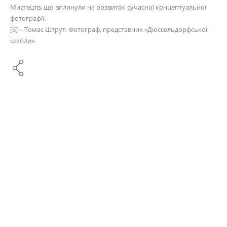
Мистецтв, що вплинули на розвиток сучасної концептуальної
фотографії.
[6]
–
Томас Штрут. Фотограф, представник
«
Дюссельдорфської
школи
»
.