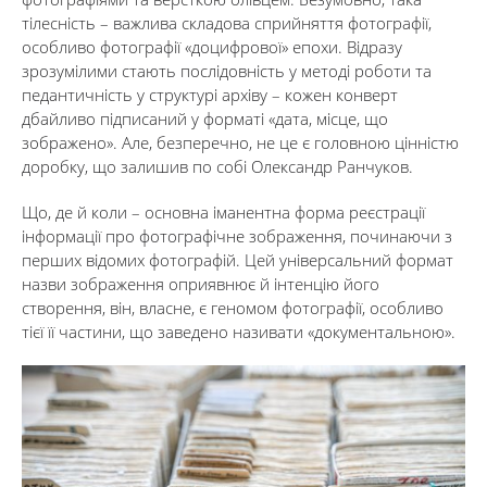
тілесність – важлива складова сприйняття фотографії,
особливо фотографії «доцифрової» епохи. Відразу
зрозумілими стають послідовність у методі роботи та
педантичність у структурі архіву – кожен конверт
дбайливо підписаний у форматі «дата, місце, що
зображено». Але, безперечно, не це є головною цінністю
доробку, що залишив по собі Олександр Ранчуков.
Що, де й коли – основна іманентна форма реєстрації
інформації про фотографічне зображення, починаючи з
перших відомих фотографій. Цей універсальний формат
назви зображення оприявнює й інтенцію його
створення, він, власне, є геномом фотографії, особливо
тієї її частини, що заведено називати «документальною».