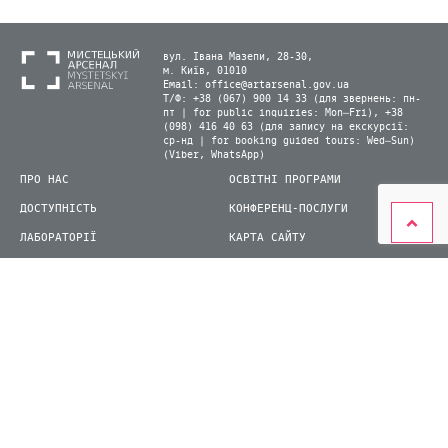
вул. Івана Мазепи, 28-30,
м. Київ, 01010
Email:
office@artarsenal.gov.ua
Т/Ф: +38 (067) 900 14 33 (для звернень: пн-
пт | for public inquiries: Mon–Fri), +38
(098) 416 40 63 (для запису на екскурсії:
ср-нд | for booking guided tours: Wed–Sun)
(Viber, WhatsApp)
ПРО НАС
ОСВІТНІ ПРОГРАМИ
ДОСТУПНІСТЬ
КОНФЕРЕНЦ-ПОСЛУГИ
ЛАБОРАТОРІЇ
КАРТА САЙТУ
ВІДВІДУВАЧАМ
ДЛЯ ПРЕСИ
ВИСТАВКИ ТА ФЕСТИВАЛІ
СТАТИ ВОЛОНТЕРОМ
КНИЖКОВИЙ АРСЕНАЛ