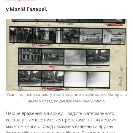
у Малій Галереї.
Скан сторінки з каталогу з контрольними відбитками. Матеріали
надано Клавдією Демідовою-Ранчуковою.
Перше враження від архіву – радість матеріального
контакту з конвертами, контрольками, «аналоговим»
макетом книги «Понад дахами» з вклеєними вручну
фотографіями та версткою олівцем. Безумовно, така