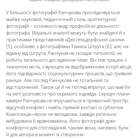
У більшості фотографій Ранчукова прослідковується
майже науковий, педантичний стиль архітектурної
фотографії – основного виду професійної діяльності
фотографа. Візуальні аналогії можуть бути знайдені й з
практиками представників «Дюссельдорфської школи»
[5], особливо з фотографіями Томаса Штрута [6]; але, на
відміну від Штрута, Ранчуков не складає типологій, не
робить загального дослідження теми. Він теж працює з
тканиною міста, з вулицею як відображенням історії місця,
його підсвідомості, соціокультурних процесів, що тривали
раніше. Але погляд Ранчукова не тотальний та
відсторонений. Також це й не погляд впритул, що мав би
на меті розповісти про окремого індивіда. Середні плани
камери Ранчукова не втручаються в приватний простір,
відсутній конфлікт і навіть прямий контакт із суб’єктом.
Композиція ніколи не випадкова, завжди ретельно
вибудована й врівноважена. Його фотографії дуже
комфортні для споглядання, такими вони, напевно, були
й для автора в момент їх створення.