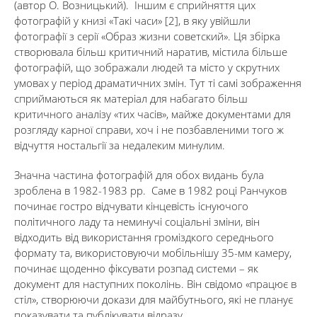
(автор О. Возницький). Іншим є сприйняття цих
фотографій у книзі «Такі часи» [2], в яку увійшли
фотографії з серії «Образ жизни советский». Ця збірка
створювала більш критичний наратив, містила більше
фотографій, що зображали людей та місто у скрутних
умовах у період драматичних змін. Тут ті самі зображення
сприймаються як матеріал для набагато більш
критичного аналізу «тих часів», майже документами для
розгляду карної справи, хоч і не позбавленими того ж
відчуття ностальгії за недалеким минулим.
Значна частина фотографій для обох видань була
зроблена в 1982-1983 рр. Саме в 1982 році Ранчуков
починає гостро відчувати кінцевість існуючого
політичного ладу та неминучі соціальні зміни, він
відходить від використання громіздкого середнього
формату та, використовуючи мобільнішу 35-мм камеру,
починає щоденно фіксувати розпад системи – як
документ для наступних поколінь. Він свідомо «працює в
стіл», створюючи докази для майбутнього, які не планує
показувати та публікувати відразу.