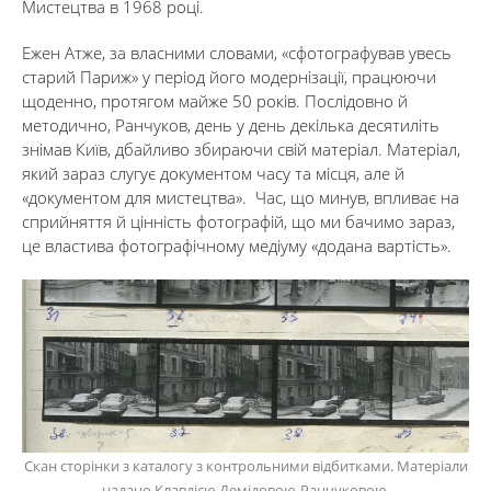
Мистецтва в 1968 році.
Ежен Атже, за власними словами, «сфотографував увесь
старий Париж» у період його модернізації, працюючи
щоденно, протягом майже 50 років. Послідовно й
методично, Ранчуков, день у день декілька десятиліть
знімав Київ, дбайливо збираючи свій матеріал. Матеріал,
який зараз слугує документом часу та місця, але й
«документом для мистецтва». Час, що минув, впливає на
сприйняття й цінність фотографій, що ми бачимо зараз,
це властива фотографічному медіуму «додана вартість».
Скан сторінки з каталогу з контрольними відбитками. Матеріали
надано Клавдією Демідовою-Ранчуковою.