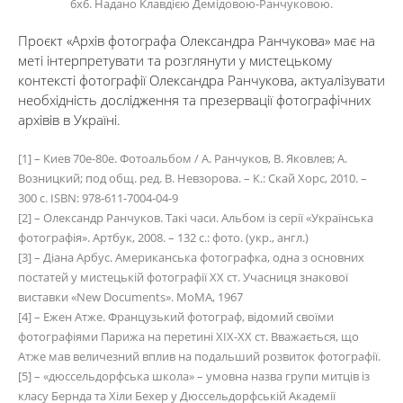
6х6. Надано Клавдією Демідовою-Ранчуковою.
Проєкт «Архів фотографа Олександра Ранчукова» має на
меті інтерпретувати та розглянути у мистецькому
контексті фотографії Олександра Ранчукова, актуалізувати
необхідність дослідження та презервації фотографічних
архівів в Україні.
[1]
–
Киев 70е-80е. Фотоальбом / А. Ранчуков, В. Яковлев; А.
Возницкий; под общ. ред. В. Невзорова.
–
К.: Скай Хорс, 2010.
–
300 с. ISBN: 978-611-7004-04-9
[2]
–
Олександр Ранчуков. Такі часи. Альбом із серії
«
Українська
фотографія
»
.
Артбук
, 2008.
–
132 с.: фото. (укр., англ.)
[3]
–
Діана Арбус. Американська фотографка, одна з основних
постатей у мистецькій фотографії ХХ ст. Учасниця знакової
виставки
«
New Documents
»
. MoMA, 1967
[4]
–
Ежен Атже. Французький фотограф, відомий своїми
фотографіями Парижа на перетині ХІХ-ХХ ст. Вважається, що
Атже мав величезний вплив на подальший розвиток фотографії.
[5]
–
«д
юссельдорфська школа
»
–
умовна назва групи митців із
класу Бернда та Хіли Бехер у Дюссельдорфській Академії