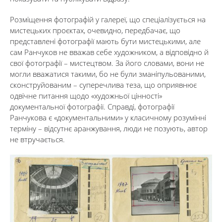
Розміщення фотографій у галереї, що спеціалізується на
мистецьких проєктах, очевидно, передбачає, що
представлені фотографії мають бути мистецькими, але
сам Ранчуков не вважав себе художником, а відповідно й
свої фотографії – мистецтвом. За його словами, вони не
могли вважатися такими, бо не були зманіпульованими,
сконструйованим – суперечлива теза, що оприявнює
одвічне питання щодо «художньої цінності»
документальної фотографії. Справді, фотографії
Ранчукова є «документальними» у класичному розумінні
терміну – відсутнє аранжування, люди не позують, автор
не втручається.