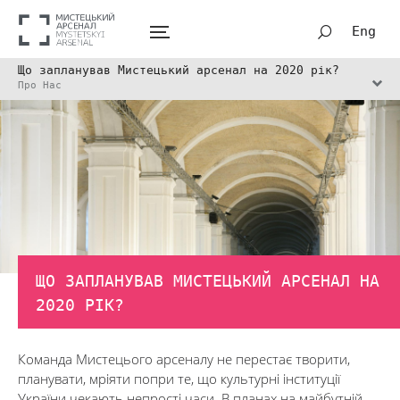
Eng
Що запланував Мистецький арсенал на 2020 рік?
Про Нас
ЩО ЗАПЛАНУВАВ МИСТЕЦЬКИЙ АРСЕНАЛ НА
2020 РІК?
Команда Мистецього арсеналу не перестає творити,
планувати, мріяти попри те, що культурні інституції
України чекають непрості часи. В планах на майбутній