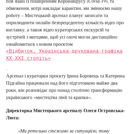
пов’язані із поширенням
Коронавірусу (Covid-19), та
обмеження, котрі накладає карантин, ми змінюємо нашу
роботу –
Мистецький арсенал планує записати та
оприлюднити онлайн безпрецедентну кількість відео про
виставку, а також відео кураторських екскурсій та
зустрічей з митцями, щоб усі охочі могли дистанційно
ознайомитися з новим проєктом
«Відбиток. Українська друкована графіка
ХХ-ХХІ століть»
.
Арсенал і кураторки проєкту Ірина Боровець та Катерина
Підгайна працювали над його підготовкою майже два
роки, він розповідає про понад столітню трансформацію
українського «мистецтва лінії та крапки».
Директорка Мистецького арсеналу Олеся Островська-
Люта:
«Ми ретельно стежимо за ситуацією, тому