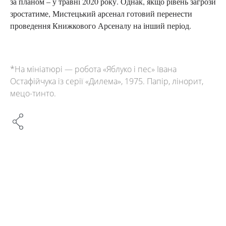
за планом – у травні 2020 року. Однак, якщо рівень загрози
зростатиме, Мистецький арсенал готовий перенести
проведення Книжкового Арсеналу на інший період.
*На мініатюрі — робота «Яблуко і пес» Івана
Остафійчука із серії «Дилема», 1975. Папір, лінорит,
мецо-тинто.