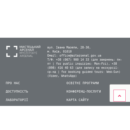
вул. Івана Мазепи, 28-30,
м. Київ, 01010
Email:
office@artarsenal.gov.ua
Т/Ф: +38 (067) 900 14 33 (для звернень: пн-
пт | for public inquiries: Mon–Fri), +38
(098) 416 40 63 (для запису на екскурсії:
ср-нд | for booking guided tours: Wed–Sun)
(Viber, WhatsApp)
ПРО НАС
ОСВІТНІ ПРОГРАМИ
ДОСТУПНІСТЬ
КОНФЕРЕНЦ-ПОСЛУГИ
ЛАБОРАТОРІЇ
КАРТА САЙТУ
ВІДВІДУВАЧАМ
ДЛЯ ПРЕСИ
ВИСТАВКИ ТА ФЕСТИВАЛІ
СТАТИ ВОЛОНТЕРОМ
КНИЖКОВИЙ АРСЕНАЛ