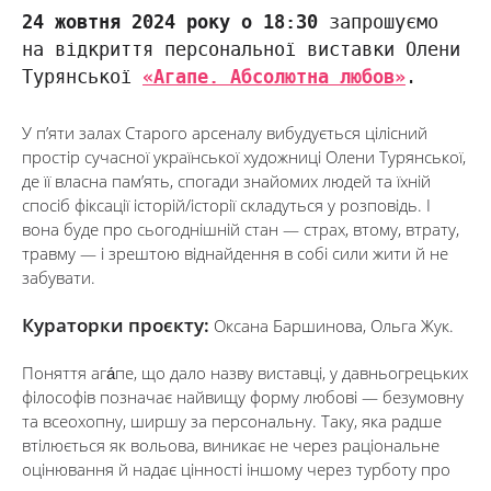
24 жовтня 2024 року о 18:30
запрошуємо
на відкриття персональної виставки Олени
Турянської
«Агапе. Абсолютна любов»
.
У п’яти залах Старого арсеналу вибудується цілісний
простір сучасної української художниці Олени Турянської,
де її власна пам’ять, спогади знайомих людей та їхній
спосіб фіксації історій/історії складуться у розповідь. І
вона буде про сьогоднішній стан — страх, втому, втрату,
травму — і зрештою віднайдення в собі сили жити й не
забувати.
Кураторки проєкту:
Оксана Баршинова, Ольга Жук.
Поняття ага́пе, що дало назву виставці, у давньогрецьких
філософів позначає найвищу форму любові — безумовну
та всеохопну, ширшу за персональну. Таку, яка радше
втілюється як вольова, виникає не через раціональне
оцінювання й надає цінності іншому через турботу про