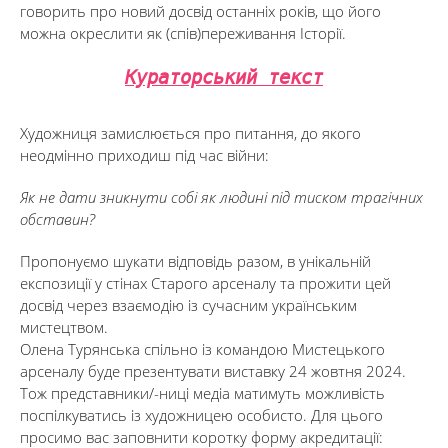
говорить про новий досвід останніх років, що його
можна окреслити як (спів)переживання Історії.
Кураторський текст
Художниця замислюється про питання, до якого
неодмінно приходиш під час війни:
Як не дати зникнути собі як людині під тиском трагічних
обставин?
Пропонуємо шукати відповідь разом, в унікальній
експозиції у стінах Старого арсеналу та прожити цей
досвід через взаємодію із сучасним українським
мистецтвом.
Олена Турянська спільно із командою Мистецького
арсеналу буде презентувати виставку 24 жовтня 2024.
Тож представники/-ниці медіа матимуть можливість
поспілкуватись із художницею особисто. Для цього
просимо вас заповнити коротку форму акредитації: