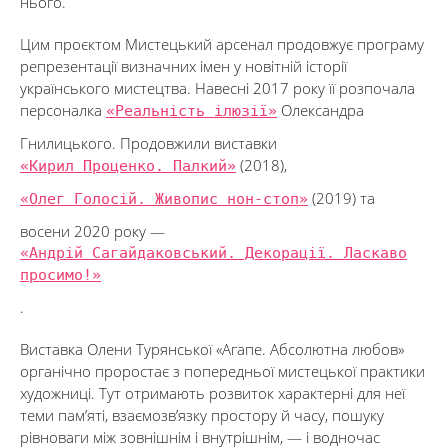
нього.
Цим проєктом Мистецький арсенал продовжує програму
репрезентації визначних імен у новітній історії
українського мистецтва. Навесні 2017 року її розпочала
персоналка
«Реальність ілюзії»
Олександра
Гнилицького. Продовжили виставки
«Кирил Проценко. Палкий»
(2018),
«Олег Голосій. Живопис нон-стоп»
(2019) та
восени 2020 року —
«Андрій Сагайдаковський. Декорації. Ласкаво
просимо!»
.
Виставка Олени Турянської «Агапе. Абсолютна любов»
органічно проростає з попередньої мистецької практики
художниці. Тут отримають розвиток характерні для неї
теми пам’яті, взаємозв’язку простору й часу, пошуку
рівноваги між зовнішнім і внутрішнім, — і водночас