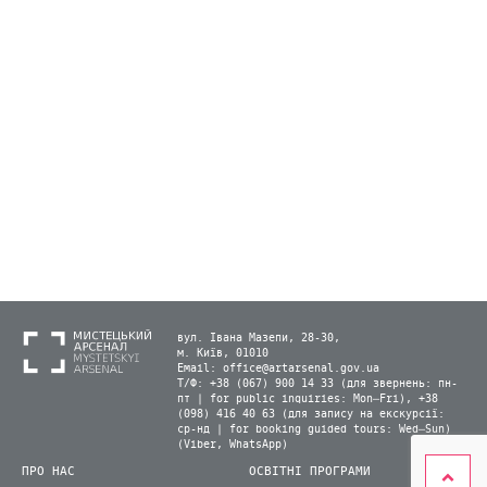
вул. Івана Мазепи, 28-30,
м. Київ, 01010
Email:
office@artarsenal.gov.ua
Т/Ф: +38 (067) 900 14 33 (для звернень: пн-
пт | for public inquiries: Mon–Fri), +38
(098) 416 40 63 (для запису на екскурсії:
ср-нд | for booking guided tours: Wed–Sun)
(Viber, WhatsApp)
ПРО НАС
ОСВІТНІ ПРОГРАМИ